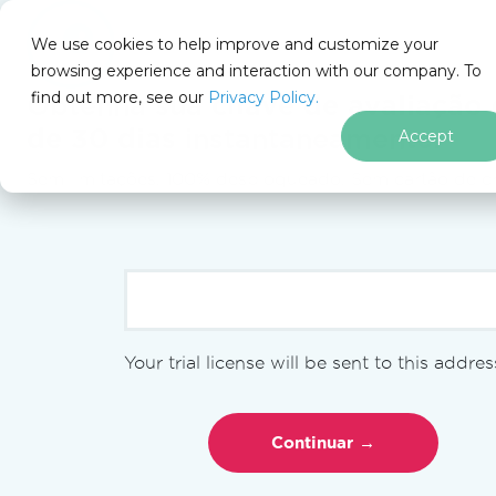
We use cookies to help improve and customize your
browsing experience and interaction with our company. To
find out more, see our
Privacy Policy.
for
Obtenha sua
chave de avaliação 
.NET
de 30 dias
instantaneamente.
Accept
Sem limitações. 100% desbloqueado. Sem cartão de cr
IronXL
Blog IronXL
Vídeos
Ir para o conteúdo do rodapé
Como mesclar e desmesclar células no Excel
Your trial license will be sent to this addres