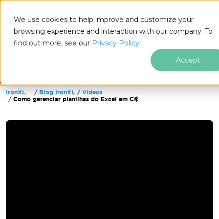
We use cookies to help improve and customize your
browsing experience and interaction with our company. To
find out more, see our
Privacy Policy.
for
.NET
Accept
IronXL
Blog IronXL
Vídeos
Ir para o conteúdo do rodapé
Como gerenciar planilhas do Excel em C#