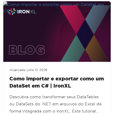
Atualizado
julho 12, 2026
Como importar e exportar como um
DataSet em C# | IronXL
Descubra como transformar seus DataTables
ou DataSets do .NET em arquivos do Excel de
forma integrada com o IronXL. Este tutorial