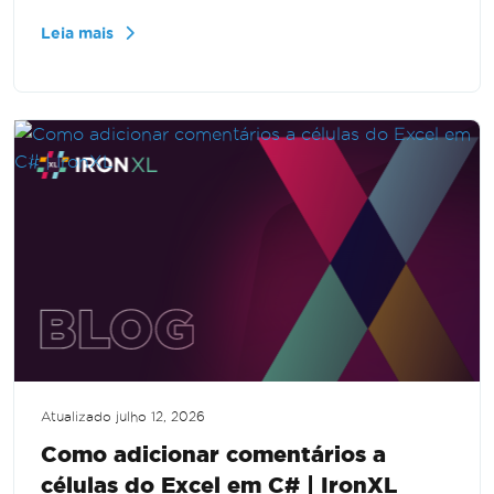
orienta você no processo de exportação de
Leia mais
dados estruturados para arquivos .xlsx,
aprimorando suas capacidades de
gerenciamento de dados.
Atualizado
julho 12, 2026
Como adicionar comentários a
células do Excel em C# | IronXL