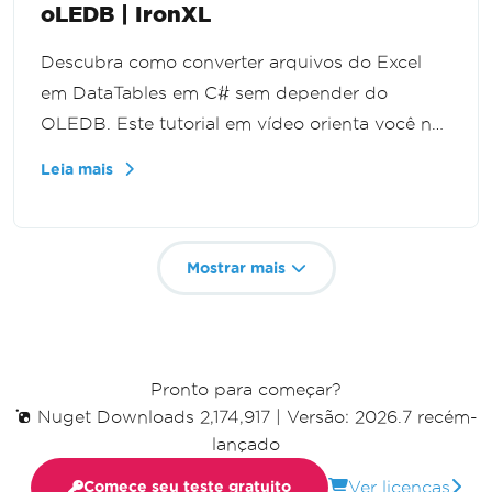
oLEDB | IronXL
Descubra como converter arquivos do Excel
em DataTables em C# sem depender do
OLEDB. Este tutorial em vídeo orienta você no
processo de utilização do IronXL para importar
Leia mais
dados do Excel para seus aplicativos .NET de
forma integrada, aumentando a eficiência e
simplificando seu código.
Mostrar mais
Pronto para começar?
Nuget Downloads 2,174,917
|
Versão: 2026.7 recém-
lançado
Ver licenças
Comece seu teste gratuito