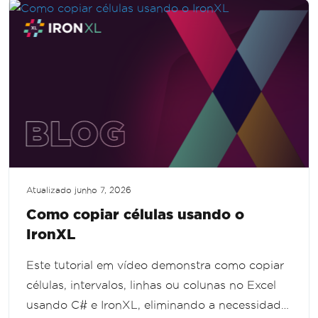
Atualizado
junho 7, 2026
Como copiar células usando o
IronXL
Este tutorial em vídeo demonstra como copiar
células, intervalos, linhas ou colunas no Excel
usando C# e IronXL, eliminando a necessidade