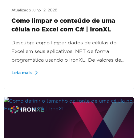
Atualizado
julho 12, 2026
Como limpar o conteúdo de uma
célula no Excel com C# | IronXL
Descubra como limpar dados de células do
Excel em seus aplicativos .NET de forma
programática usando o IronXL. De valores de
células individuais a linhas inteiras, este tutorial
Leia mais
guia você pelo processo passo a passo,
aprimorando suas habilidades de manipulação
de dados.