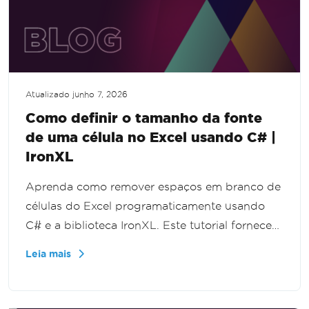
Atualizado
junho 7, 2026
Como definir o tamanho da fonte
de uma célula no Excel usando C# |
IronXL
Aprenda como remover espaços em branco de
células do Excel programaticamente usando
C# e a biblioteca IronXL. Este tutorial fornece
um guia passo a passo para limpar seus dados
Leia mais
do Excel de forma eficiente, aprimorando suas
capacidades de processamento de dados.