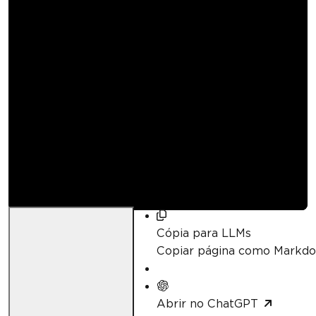
Como usar funções
matemáticas no
Excel
Curtis Chau
Atualizado:
junho 28, 2026
Cópia para LLMs
Copiar página como Markd
Abrir no ChatGPT