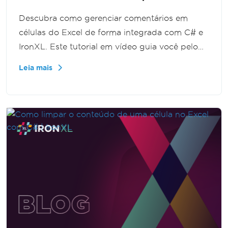
Descubra como gerenciar comentários em
células do Excel de forma integrada com C# e
IronXL. Este tutorial em vídeo guia você pelo
processo de adicionar, editar e remover
Leia mais
comentários em planilhas do Excel sem
precisar do Interop. Perfeito para
desenvolvedores que desejam aprimorar seus
recursos de automação no Excel.