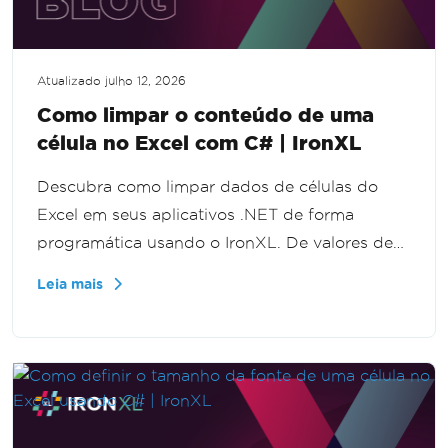
Atualizado
julho 12, 2026
Como limpar o conteúdo de uma
célula no Excel com C# | IronXL
Descubra como limpar dados de células do
Excel em seus aplicativos .NET de forma
programática usando o IronXL. De valores de
células individuais a linhas inteiras, este tutorial
Leia mais
guia você pelo processo passo a passo,
aprimorando suas habilidades de manipulação
de dados.