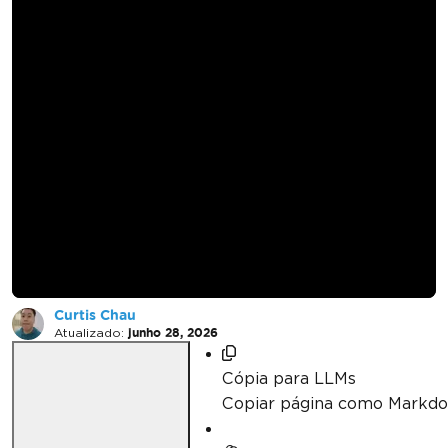
Como definir uma
senha em uma
planilha do Excel em
C#
Curtis Chau
Atualizado:
junho 28, 2026
Cópia para LLMs
Copiar página como Markd