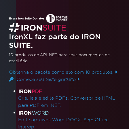
Como converter um arquivo Excel
em um DataTable em C# sem usar
oLEDB | IronXL
Descubra como converter arquivos do Excel
IronXL faz parte do IRON
em DataTables em C# sem depender do
SUITE.
OLEDB. Este tutorial em vídeo orienta você no
processo de utilização do IronXL para importar
10 produtos de API .NET
para seus documentos de
Leia mais
escritório
dados do Excel para seus aplicativos .NET de
forma integrada, aumentando a eficiência e
Obtenha o pacote completo com 10 produtos.
simplificando seu código.
Comece seu teste gratuito
Links de produtos
Crie, leia e edite PDFs. Conversor de HTML
para PDF em .NET.
Edite arquivos Word DOCX. Sem Office
Interop.