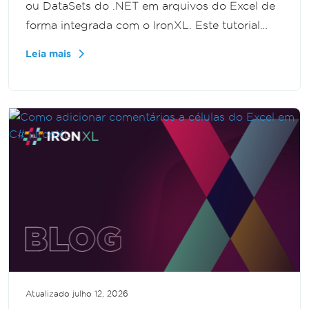
ou DataSets do .NET em arquivos do Excel de
forma integrada com o IronXL. Este tutorial
orienta você no processo de exportação de
Leia mais
dados estruturados para arquivos .xlsx,
aprimorando suas capacidades de
gerenciamento de dados.
Atualizado
julho 12, 2026