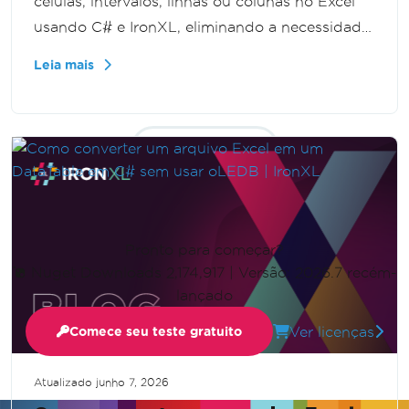
células, intervalos, linhas ou colunas no Excel
usando C# e IronXL, eliminando a necessidade
de interoperabilidade (Interop). Ele fornece um
Leia mais
guia passo a passo para duplicar dados do
Excel de forma eficiente e programática,
aprimorando suas habilidades de manipulação
Mostrar mais
de dados.
Pronto para começar?
Nuget Downloads 2,174,917
|
Versão: 2026.7 recém-
lançado
Ver licenças
Comece seu teste gratuito
Atualizado
junho 7, 2026