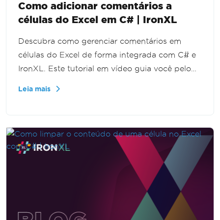
Como adicionar comentários a
células do Excel em C# | IronXL
Descubra como gerenciar comentários em
células do Excel de forma integrada com C# e
IronXL. Este tutorial em vídeo guia você pelo
processo de adicionar, editar e remover
Leia mais
comentários em planilhas do Excel sem
precisar do Interop. Perfeito para
desenvolvedores que desejam aprimorar seus
recursos de automação no Excel.