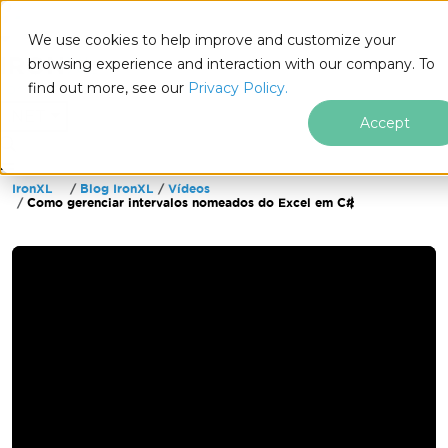
We use cookies to help improve and customize your
browsing experience and interaction with our company. To
find out more, see our
Privacy Policy.
for
.NET
Accept
IronXL
Blog IronXL
Vídeos
Ir para o conteúdo do rodapé
Como gerenciar intervalos nomeados do Excel em C#