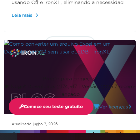
usando C# e IronXL, eliminando a necessidade
de interoperabilidade (Interop). Ele fornece um
Leia mais
guia passo a passo para duplicar dados do
Excel de forma eficiente e programática,
aprimorando suas habilidades de manipulação
Mostrar mais
de dados.
Pronto para começar?
Nuget Downloads 2,174,917
|
Versão: 2026.7 recém-
lançado
Ver licenças
Comece seu teste gratuito
Atualizado
junho 7, 2026
Como converter um arquivo Excel