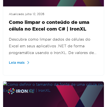
Atualizado
julho 12, 2026
Como limpar o conteúdo de uma
célula no Excel com C# | IronXL
Descubra como limpar dados de células do
Excel em seus aplicativos .NET de forma
programática usando o IronXL. De valores de
células individuais a linhas inteiras, este tutorial
Leia mais
guia você pelo processo passo a passo,
aprimorando suas habilidades de manipulação
de dados.