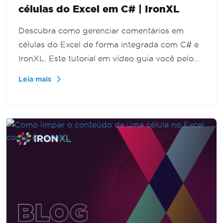
células do Excel em C# | IronXL
Descubra como gerenciar comentários em
células do Excel de forma integrada com C# e
IronXL. Este tutorial em vídeo guia você pelo
processo de adicionar, editar e remover
Leia mais
comentários em planilhas do Excel sem
precisar do Interop. Perfeito para
desenvolvedores que desejam aprimorar seus
recursos de automação no Excel.