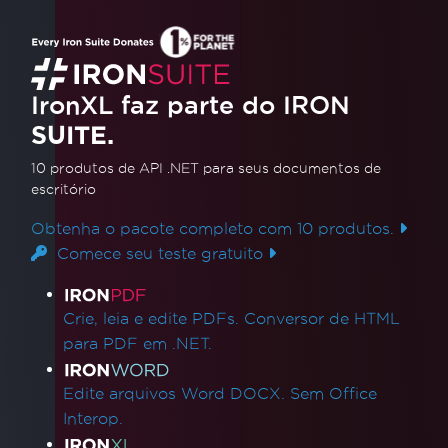
em um DataTable em C# sem usar
oLEDB | IronXL
Descubra como converter arquivos do Excel
IronXL faz parte do IRON
em DataTables em C# sem depender do
SUITE.
OLEDB. Este tutorial em vídeo orienta você no
processo de utilização do IronXL para importar
10 produtos de API .NET
para seus documentos de
Leia mais
escritório
dados do Excel para seus aplicativos .NET de
forma integrada, aumentando a eficiência e
Obtenha o pacote completo com 10 produtos.
simplificando seu código.
Comece seu teste gratuito
Links de produtos
Crie, leia e edite PDFs. Conversor de HTML
para PDF em .NET.
Edite arquivos Word DOCX. Sem Office
Interop.