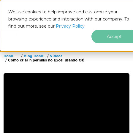
We use cookies to help improve and customize your
browsing experience and interaction with our company. To
find out more, see our
Privacy Policy.
for
.NET
Accept
IronXL
Blog IronXL
Vídeos
Ir para o conteúdo do rodapé
Como criar hiperlinks no Excel usando C#