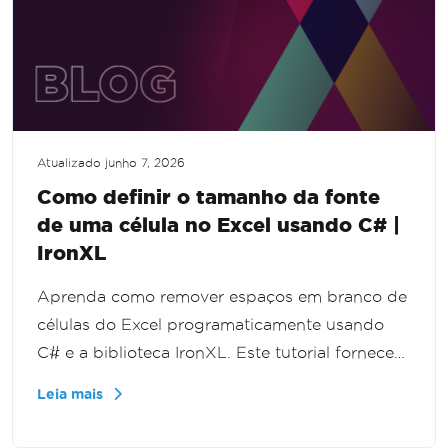
Atualizado
junho 7, 2026
Como definir o tamanho da fonte
de uma célula no Excel usando C# |
IronXL
Aprenda como remover espaços em branco de
células do Excel programaticamente usando
C# e a biblioteca IronXL. Este tutorial fornece
um guia passo a passo para limpar seus dados
Leia mais
do Excel de forma eficiente, aprimorando suas
capacidades de processamento de dados.