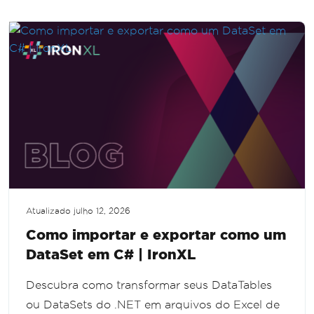
Atualizado
julho 12, 2026
Como importar e exportar como um
DataSet em C# | IronXL
Descubra como transformar seus DataTables
ou DataSets do .NET em arquivos do Excel de