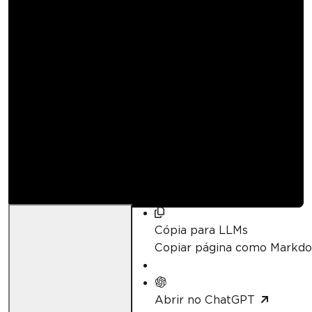
Como ler um
arquivo Excel em
Blazor NET
Curtis Chau
Atualizado:
abril 21, 2026
Cópia para LLMs
Copiar página como Markd
Abrir no ChatGPT