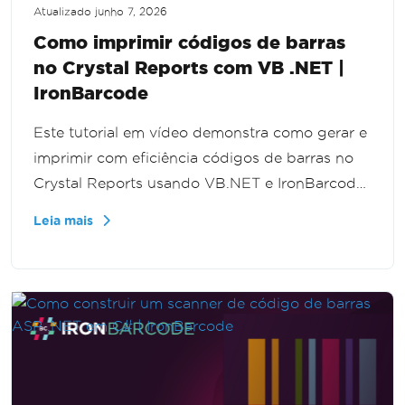
Atualizado
junho 7, 2026
Como imprimir códigos de barras
no Crystal Reports com VB .NET |
IronBarcode
Este tutorial em vídeo demonstra como gerar e
imprimir com eficiência códigos de barras no
Crystal Reports usando VB.NET e IronBarcode.
Os espectadores aprenderão a criar e
Leia mais
manipular imagens de códigos de barras,
melhorando as funcionalidades dos relatórios e
otimizando as operações de negócios.