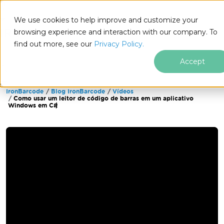
We use cookies to help improve and customize your
browsing experience and interaction with our company. To
find out more, see our
Privacy Policy.
for
.NET
Accept
IronBarcode
Blog IronBarcode
Vídeos
Ir para o conteúdo do rodapé
Como usar um leitor de código de barras em um aplicativo
Windows em C#