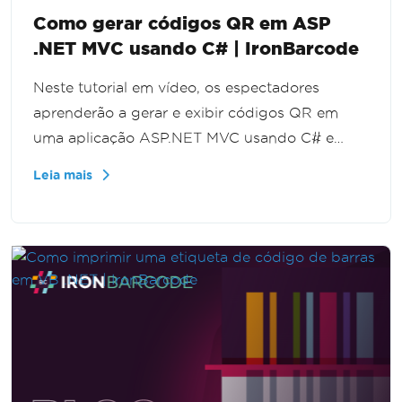
Como gerar códigos QR em ASP
.NET MVC usando C# | IronBarcode
Neste tutorial em vídeo, os espectadores
aprenderão a gerar e exibir códigos QR em
uma aplicação ASP.NET MVC usando C# e
IronBarcode. O guia fornece etapas
Leia mais
abrangentes e exemplos de código para
integrar a funcionalidade de código QR
perfeitamente em seu projeto.