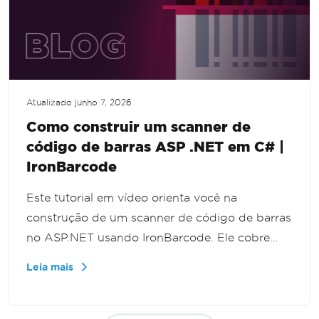
Atualizado
junho 7, 2026
Como construir um scanner de
código de barras ASP .NET em C# |
IronBarcode
Este tutorial em vídeo orienta você na
construção de um scanner de código de barras
no ASP.NET usando IronBarcode. Ele cobre
técnicas para ler códigos de barras de várias
Leia mais
fontes como imagens, uploads e fluxos,
oferecendo uma abordagem passo a passo
para dominar esta aplicação útil.