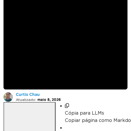
Como usar um leitor
de código de barras
em um aplicativo
Windows em C#
Curtis Chau
Atualizado:
maio 8, 2026
Cópia para LLMs
Copiar página como Markd