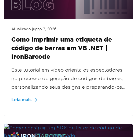
Atualizado
junho 7, 2026
Como imprimir uma etiqueta de
código de barras em VB .NET |
IronBarcode
Este tutorial em vídeo orienta os espectadores
no processo de geração de códigos de barras,
personalizando seus designs e preparando-os
para impressão profissional. Ele se concentra
Leia mais
em aplicações do mundo real e inclui dicas
práticas para uma integração eficaz. Perfeito
para iniciantes e aqueles que buscam
aprimorar suas habilidades em gerenciamento