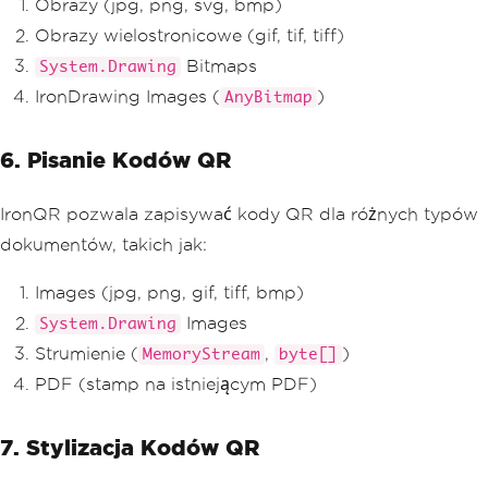
Obrazy (jpg, png, svg, bmp)
Obrazy wielostronicowe (gif, tif, tiff)
Bitmaps
System.Drawing
IronDrawing Images (
)
AnyBitmap
6. Pisanie Kodów QR
IronQR pozwala zapisywać kody QR dla różnych typów
dokumentów, takich jak:
Images (jpg, png, gif, tiff, bmp)
Images
System.Drawing
Strumienie (
,
)
MemoryStream
byte[]
PDF (stamp na istniejącym PDF)
7. Stylizacja Kodów QR