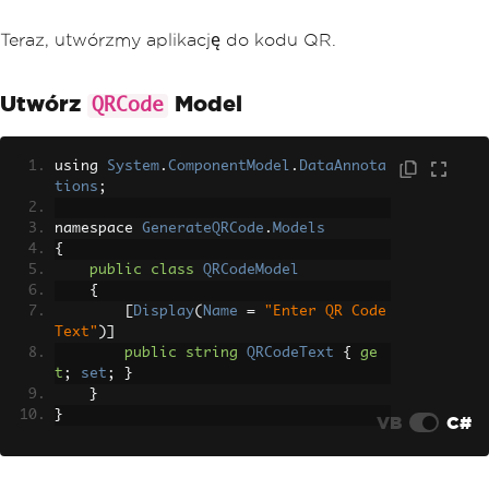
Teraz, utwórzmy aplikację do kodu QR.
Utwórz
Model
QRCode
using 
System
.
ComponentModel
.
DataAnnota
tions
;
namespace 
GenerateQRCode
.
Models
{
public
class
QRCodeModel
{
[
Display
(
Name
=
"Enter QR Code 
Text"
)]
public
string
QRCodeText
{
ge
t
;
set
;
}
}
}
VB
C#