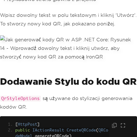
Wpisz dowolny tekst w polu tekstowym i kliknij 'Utwórz'.
To stworzy nowy kod QR, jak pokazano poniżej.
Dodawanie Stylu do kodu QR
są używane do stylizacji generowania
QrStyleOptions
kodów QR.
[
HttpPost
]
public
IActionResult
CreateQRCode
(
QRCo
deModel
 generateQRCode
)