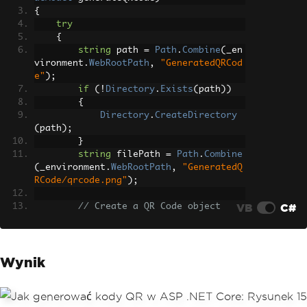
{
try
{
string
 path 
=
Path
.
Combine
(
_en
vironment
.
WebRootPath
,
"GeneratedQRCod
e"
);
if
(!
Directory
.
Exists
(
path
))
{
Directory
.
CreateDirectory
(
path
);
}
string
 filePath 
=
Path
.
Combine
(
_environment
.
WebRootPath
,
"GeneratedQ
RCode/qrcode.png"
);
VB
C#
// Create a QR Code object
QrCode
 qrCode 
=
QrWriter
.
Write
(
generateQRCode
.
QRCodeText
);
QrStyleOptions
 style 
=
new
QrS
Wynik
tyleOptions
{
Dimensions
=
300
,
// px si
ze