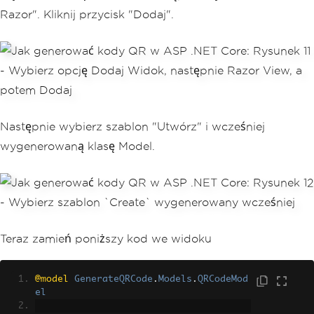
Razor". Kliknij przycisk "Dodaj".
Następnie wybierz szablon "Utwórz" i wcześniej
wygenerowaną klasę Model.
Teraz zamień poniższy kod we widoku
@model
GenerateQRCode
.
Models
.
QRCodeMod
el