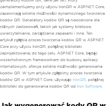
generatory kodów QR, takie jak ten, który
zaimplementujemy przy użyciu IronQR w ASP.NET Core,
zapewniają solidne możliwości dynamicznego tworzenia
kodów QR. Generatory kodów QR są nieocenione dla
różnych zastosowań, takich jak systemy biletowe,
uwierzytelnianie, zarządzanie zapasami i inne. Ten
artykuł zgłębia proces tworzenia kodów QR w ASP.NET
Core przy użyciu IronQR, potężnej biblioteki
zaprojektowanej do tego celu. ASP.NET Core, będąc
wszechstronnym frameworkiem do budowy aplikacji
internetowych, oferuje solidne możliwości generowania
kodów QR. W tym artykule zgłębimy proces tworzenia
kodów QR w ASP.NET Core, używając
IronQR
, potężnej
biblioteki do generowania kodów QR od
Iron Software
.
Jak wygenerować kody QR w