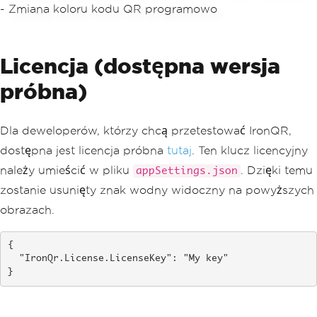
Margins
=
10
,
// px ma
rgins
Color
=
Color
.
YellowGreen
// custom color
};
Licencja (dostępna wersja
próbna)
// Save QR Code with style opt
ions as a bitmap
AnyBitmap
 qrImage 
=
 qrCode
.
Sav
e
(
style
);
Dla deweloperów, którzy chcą przetestować IronQR,
// Save QR Code Bitmap to File
dostępna jest licencja próbna
tutaj
. Ten klucz licencyjny
        qrImage
.
SaveAs
(
filePath
);
należy umieścić w pliku
. Dzięki temu
appSettings.json
string
 fileName 
=
Path
.
GetFile
zostanie usunięty znak wodny widoczny na powyższych
Name
(
filePath
);
// qr code file
string
 imageUrl 
=
 $
"{this.Requ
obrazach.
est.Scheme}://{this.Request.Host}{thi
s.Request.PathBase}"
+
"/GeneratedQRCo
{

de/"
+
 fileName
;
  "IronQr.License.LicenseKey": "My key"

ViewBag
.
QrCodeUri
=
 imageUrl
;
}
}
catch
(
Exception
)
{
throw
;