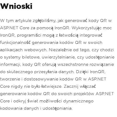
Wnioski
}
return
View
();
}
W tym artykule zgłębiliśmy, jak generować kody QR w
ASP.NET Core za pomocą IronQR. Wykorzystując moc
IronQR, programiści mogą z łatwością integrować
funkcjonalność generowania kodów QR w swoich
aplikacjach webowych. Niezależnie od tego, czy chodzi
o systemy biletowe, uwierzytelnianie, czy udostępnianie
informacji, kody QR oferują wszechstronne rozwiązanie
do skutecznego przesyłania danych. Dzięki IronQR,
tworzenie i dostosowywanie kodów QR w ASP.NET
Core nigdy nie było łatwiejsze. Zacznij włączać
generowanie kodów QR do swoich projektów ASP.NET
Core i odkryj świat możliwości dynamicznego
kodowania danych i udostępniania.