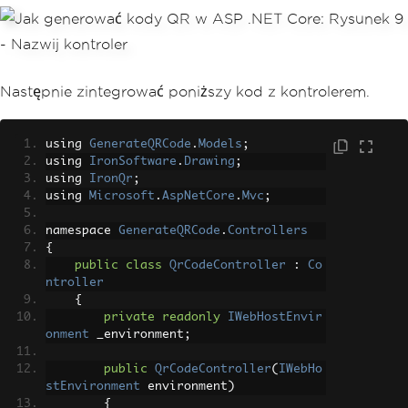
Następnie zintegrować poniższy kod z kontrolerem.
using 
GenerateQRCode
.
Models
;
using 
IronSoftware
.
Drawing
;
using 
IronQr
;
using 
Microsoft
.
AspNetCore
.
Mvc
;
namespace 
GenerateQRCode
.
Controllers
{
public
class
QrCodeController
:
Co
ntroller
{
private
readonly
IWebHostEnvir
onment
 _environment
;
public
QrCodeController
(
IWebHo
stEnvironment
 environment
)
{