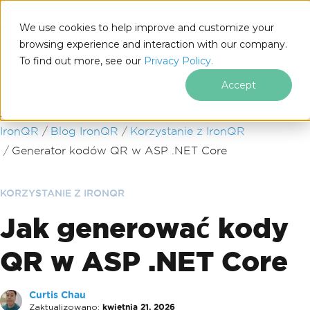
We use cookies to help improve and customize your
browsing experience and interaction with our company.
To find out more, see our
Privacy Policy.
for
.NET
Accept
Przejdź do treści stopki
IronQR
Blog IronQR
Korzystanie z IronQR
Generator kodów QR w ASP .NET Core
KORZYSTANIE Z IRONQR
Jak generować kody
QR w ASP .NET Core
Curtis Chau
Zaktualizowano:
kwietnia 21, 2026