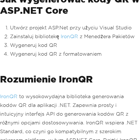
ASP.NET Core
Utwórz projekt ASP.Net przy użyciu Visual Studio
Zainstaluj bibliotekę
IronQR
z Menedżera Pakietów
Wygeneruj kod QR
Wygeneruj kod QR z formatowaniem
Rozumienie IronQR
IronQR
to wysokowydajna biblioteka generowania
kodów QR dla aplikacji .NET. Zapewnia prosty i
intuicyjny interfejs API do generowania kodów QR z
różnymi opcjami dostosowywania. IronQR wspiera .NET
Standard, co czyni go kompatybilnym z szerokim