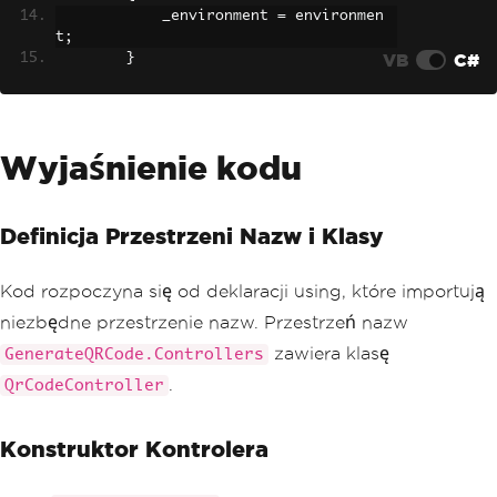
            _environment 
=
 environmen
t
;
VB
C#
}
public
IActionResult
Index
()
{
return
View
();
Wyjaśnienie kodu
}
[
HttpPost
]
public
IActionResult
CreateQRC
Definicja Przestrzeni Nazw i Klasy
ode
(
QRCodeModel
 generateQRCode
)
{
Kod rozpoczyna się od deklaracji using, które importują
try
{
niezbędne przestrzenie nazw. Przestrzeń nazw
string
 path 
=
Path
.
Com
zawiera klasę
GenerateQRCode.Controllers
bine
(
_environment
.
WebRootPath
,
"Genera
tedQRCode"
);
.
QrCodeController
if
(!
Directory
.
Exists
(
path
))
{
Konstruktor Kontrolera
Directory
.
CreateDi
rectory
(
path
);