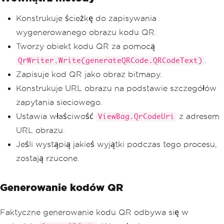
ageUrl
;
}
Konstrukuje ścieżkę do zapisywania
catch
(
Exception
)
wygenerowanego obrazu kodu QR.
{
throw
;
Tworzy obiekt kodu QR za pomocą
}
.
QrWriter.Write(generateQRCode.QRCodeText)
return
View
();
}
Zapisuje kod QR jako obraz bitmapy.
}
Konstrukuje URL obrazu na podstawie szczegółów
}
zapytania sieciowego.
Ustawia właściwość
z adresem
ViewBag.QrCodeUri
URL obrazu.
Jeśli wystąpią jakieś wyjątki podczas tego procesu,
zostają rzucone.
Generowanie kodów QR
Faktyczne generowanie kodu QR odbywa się w