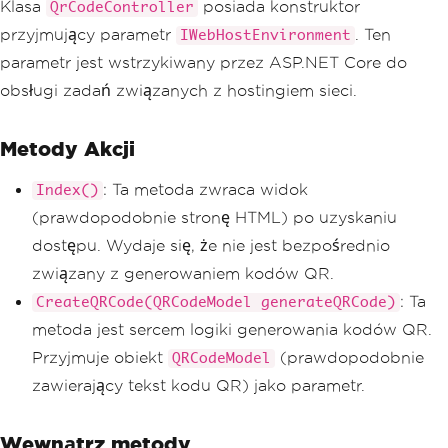
}
Klasa
posiada konstruktor
QrCodeController
string
 filePath 
=
Pat
przyjmujący parametr
. Ten
IWebHostEnvironment
h
.
Combine
(
_environment
.
WebRootPath
,
"G
parametr jest wstrzykiwany przez ASP.NET Core do
eneratedQRCode/qrcode.png"
);
// Create a QR Code ob
obsługi zadań związanych z hostingiem sieci.
ject
QrCode
 myQr 
=
QrWrite
r
.
Write
(
generateQRCode
.
QRCodeText
);
Metody Akcji
// Save QR Code as a B
itmap
: Ta metoda zwraca widok
Index()
AnyBitmap
 qrImage 
=
 my
Qr
.
Save
();
(prawdopodobnie stronę HTML) po uzyskaniu
// Save QR Code Bitmap 
dostępu. Wydaje się, że nie jest bezpośrednio
as File
                qrImage
.
SaveAs
(
filePat
związany z generowaniem kodów QR.
h
);
: Ta
CreateQRCode(QRCodeModel generateQRCode)
string
 fileName 
=
Pat
h
.
GetFileName
(
filePath
);
// qr code fi
metoda jest sercem logiki generowania kodów QR.
le
Przyjmuje obiekt
(prawdopodobnie
QRCodeModel
string
 imageUrl 
=
 $
"{t
zawierający tekst kodu QR) jako parametr.
his.Request.Scheme}://{this.Request.Ho
st}{this.Request.PathBase}"
+
"/Genera
tedQRCode/"
+
 fileName
;
Wewnątrz metody
ViewBag
.
QrCodeUri
=
 im