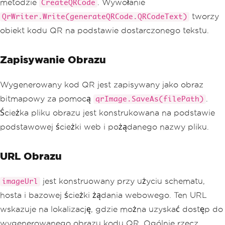
metodzie
. Wywołanie
CreateQRCode
tworzy
QrWriter.Write(generateQRCode.QRCodeText)
obiekt kodu QR na podstawie dostarczonego tekstu.
Zapisywanie Obrazu
Wygenerowany kod QR jest zapisywany jako obraz
bitmapowy za pomocą
.
qrImage.SaveAs(filePath)
Ścieżka pliku obrazu jest konstrukowana na podstawie
podstawowej ścieżki web i pożądanego nazwy pliku.
URL Obrazu
jest konstruowany przy użyciu schematu,
imageUrl
hosta i bazowej ścieżki żądania webowego. Ten URL
wskazuje na lokalizację, gdzie można uzyskać dostęp do
wygenerowanego obrazu kodu QR. Ogólnie rzecz