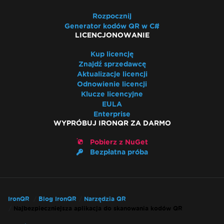
Rozpocznij
Generator kodów QR w C#
LICENCJONOWANIE
Kup licencję
Znajdź sprzedawcę
Aktualizacje licencji
Odnowienie licencji
Klucze licencyjne
EULA
Enterprise
WYPRÓBUJ IRONQR ZA DARMO
Pobierz z NuGet
Bezpłatna próba
IronQR
Blog IronQR
Narzędzia QR
Najbezpieczniejsza aplikacja do skanowania kodów QR