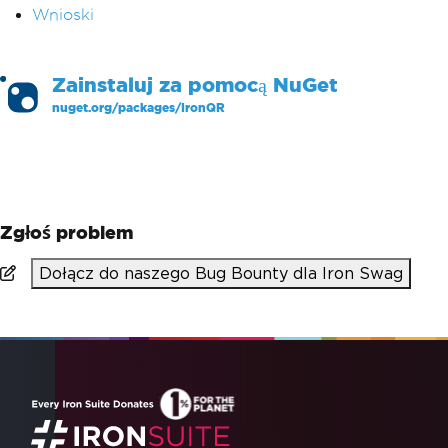
Wnioski
Zainstaluj za pomocą
NuGet
nuget.org/packages/
IronQR
PM >
Install-Package IronQR
Zgłoś problem
Dołącz do naszego Bug Bounty dla Iron Swag