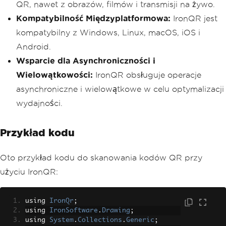
QR, nawet z obrazów, filmów i transmisji na żywo.
Kompatybilność Międzyplatformowa:
IronQR jest
kompatybilny z Windows, Linux, macOS, iOS i
Android.
Wsparcie dla Asynchroniczności i
Wielowątkowości:
IronQR obsługuje operacje
asynchroniczne i wielowątkowe w celu optymalizacji
wydajności.
Przykład kodu
Oto przykład kodu do skanowania kodów QR przy
użyciu IronQR:
using 
IronQr
;
using 
IronSoftware
.
Drawing
;
using 
System
.
Collections
.
Generic
;