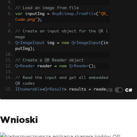
// Load an image from file
var
 inputImg 
=
AnyBitmap
.
FromFile
(
"QR_
Code.png"
);
// Create an input object for the QR i
mage
QrImageInput
 img 
=
new
QrImageInput
(
in
putImg
);
// Create a QR Reader object
QrReader
 reader 
=
new
QrReader
();
// Read the input and get all embedded 
QR codes
VB
C#
IEnumerable
<
QrResult
>
 results 
=
 reade
r
.
Read
(
img
);
// Process each result
foreach
(
var
 result 
in
 results
)
Wnioski
{
Console
.
WriteLine
(
"QR Code Data: "
+
 result
.
Text
);
}