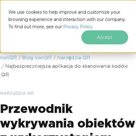
We use cookies to help improve and customize your
browsing experience and interaction with our company.
To find out more, see our
Privacy Policy.
for
.NET
Accept
Przejdź do treści stopki
IronQR
Blog IronQR
Narzędzia QR
Najbezpieczniejsza aplikacja do skanowania kodów
QR
NARZęDZIA QR
Przewodnik
wykrywania obiektów