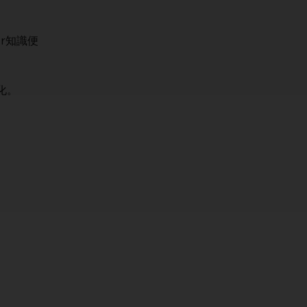
r知識便
化。