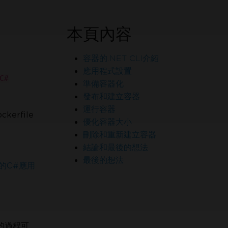
本頁內容
容器的.NET CLI介紹
應用程式設置
C#
準備容器化
發布和建立容器
運行容器
rfile
優化容器大小
刪除和重新建立容器
結論和最後的想法
F 的工程師行列
最後的想法
您的C#應用
的過程可