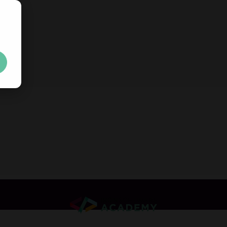
立即免費取得
30 天試用金
專
無任何限制。100% 解鎖。無需信用卡。
Your trial license wil
無需信用卡或建立帳號
無任何限制。100% 解鎖。無需