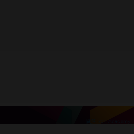
鑰
。
l be sent to this address
關於 Iron Academy
信用卡。