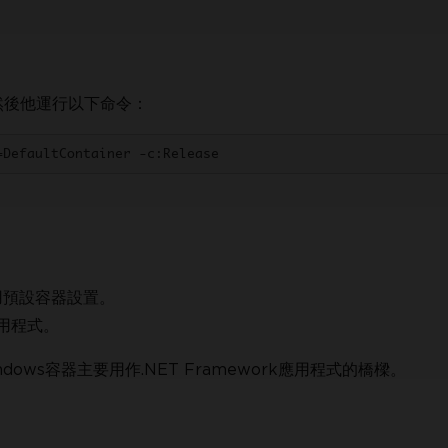
然後他運行以下命令：
=DefaultContainer -c:Release
用預設容器設置。
用程式。
ndows容器主要用作.NET Framework應用程式的橋樑。