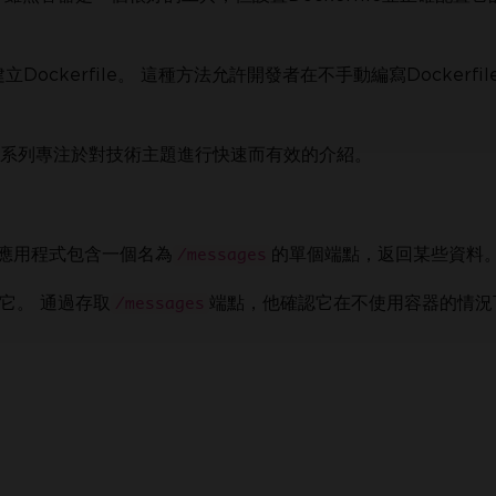
Dockerfile。 這種方法允許開發者在不手動編寫Dockerfi
該系列專注於對技術主題進行快速而有效的介紹。
該應用程式包含一個名為
的單個端點，返回某些資料
/messages
它。 通過存取
端點，他確認它在不使用容器的情況
/messages