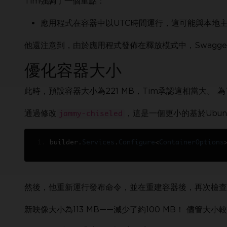
Tim強調了一個重點：
應用程式在容器中以UTC時間運行，這可能與本地
他還注意到，由於應用程式發佈在釋放模式中，Swagger
優化容器大小
此時，預設容器大小為221 MB，Tim承認這相當大。
通過修改
，這是一個更小的基於Ubun
jammy-chiseled
builder
.
Services
.
Configure
<
ContainerOptions
然後，他重新運行發布命令，並在重建容器後，再次檢查
新映像大小為113 MB——減少了約100 MB！ 儘管大