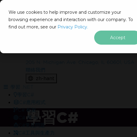
IRON
SOFTWARE
We use cookies to help improve and customize your
產品
browsing experience and interaction with our company. To
find out more, see our
企業
Privacy Policy.
解決方案
Accept
想免費將 IronSuite 部署到實際
資源
關於我們
案中嗎？
205 N. Michigan Ave. Chicago, IL 60601, USA
聯絡我們
包含什麼？
zh-hant
在生產環境中無水印測試
跳至頁尾內容
學習 .NET
30 天完整功能產品
學習C#
試用期間24/5技術支援
C#應用程式
C# 框架
學習C#
C# 與 AI
C#常見問題
C#工具與生產力