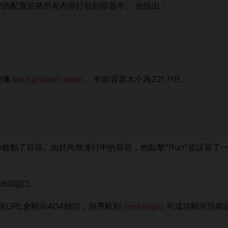
定必要的配置並將所有內容打包到容器中。 他指出：
映像
。 初始容器大小為221 MB。
background-demo
ktop啟動了容器。由於尚無運行中的容器，他點擊"Run"並設置了
80端口。
根URL會顯示404錯誤，但導航到
可成功顯示預期
/messages