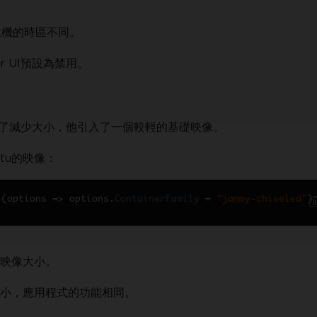
主機的時區不同。
 UI預設為禁用。
 為了減少大小，他引入了一個較輕的基礎映像。
tu的映像：
>(
options 
=>
 options
.
ContainerFamily
=
"jammy-chiseled"
)
映像大小。
小較小，應用程式的功能相同。