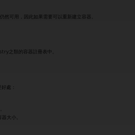
映像仍然可用，因此如果需要可以重新建立容器。
egistry之類的容器註冊表中。
要好處：
式。
容器大小。