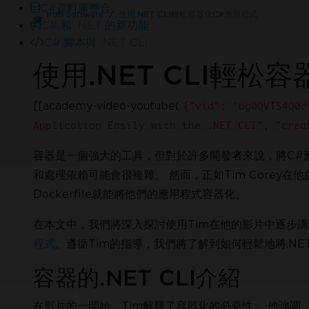
C#資料庫整合
Iron Software
使用.NET CLI輕松容器化C#應用程式
C# 和 .NET 的新功能
C# 腳本與 .NET CLI
使用.NET CLI輕松
[[academy-video-youtube(
{"vid": "bg0QVTS4Q0c
Application Easily with the .NET CLI", "crea
容器是一個強大的工具，但對於許多開發者來說，將C#應用
24/5在線
和處理依賴可能會很複雜。 然而，正如Tim Corey在
需要協助嗎？
我們的銷售團隊很樂意為您效勞。
Dockerfile就能將他們的應用程式容器化。
試用Enterprise版
在本文中，我們將深入探討使用Tim在他的影片中逐步
程式
。遵循Tim的指導，我們將了解到如何輕鬆地將.NET
容器的.NET CLI介紹
在影片的一開始，Tim解釋了容器化的必要性。 他強調，