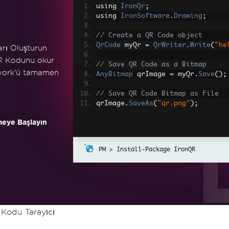
using 
IronQr
;
using 
IronSoftware
.
Drawing
;
// Create a QR Code object
QrCode
 myQr 
=
QrWriter
.
Write
(
"he
rı Oluşturun
R Kodunu okur
// Save QR Code as a Bitmap
ework'ü tamamen
AnyBitmap
 qrImage 
=
 myQr
.
Save
();
// Save QR Code Bitmap as File
qrImage
.
SaveAs
(
"qr.png"
);
eye Başlayın
Install-Package IronQR
 Kodu Tarayıcı