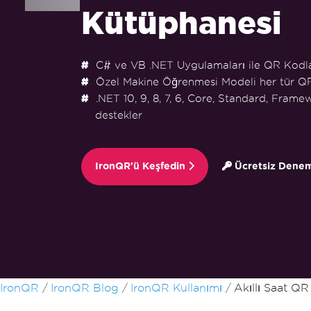
Kütüphanesi
C# ve VB .NET Uygulamaları ile QR Kodla
Özel Makine Öğrenmesi Modeli her tür Q
.NET 10, 9, 8, 7, 6, Core, Standard, Fram
destekler
IronQR'ü Keşfedin
Ücretsiz Denem
Altbilgi içeriğine atla
IronQR
IronQR Blog
IronQR Kullanımı
Akıllı Saat QR