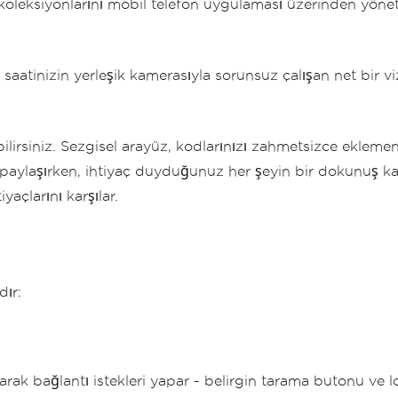
oleksiyonlarını mobil telefon uygulaması üzerinden yöneteb
 saatinizin yerleşik kamerasıyla sorunsuz çalışan net bir viz
bilirsiniz. Sezgisel arayüz, kodlarınızı zahmetsizce eklemen
izi paylaşırken, ihtiyaç duyduğunuz her şeyin bir dokunuş 
yaçlarını karşılar.
dır:
rarak bağlantı istekleri yapar - belirgin tarama butonu ve