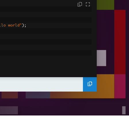
llo world"
);