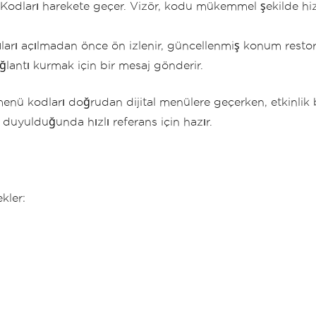
odları harekete geçer. Vizör, kodu mükemmel şekilde hiza
antıları açılmadan önce ön izlenir, güncellenmiş konum rest
ğlantı kurmak için bir mesaj gönderir.
menü kodları doğrudan dijital menülere geçerken, etkinlik b
aç duyulduğunda hızlı referans için hazır.
kler: