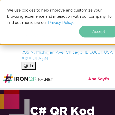
IRON
SOFTWARE
We use cookies to help improve and customize your
ÜRüNLER
browsing experience and interaction with our company. To
find out more, see our
KURUM
Privacy Policy.
ÇÖZÜMLER
Accept
KAYNAKLAR
HAKKIMIZDA
205 N. Michigan Ave. Chicago, IL 60601, USA
BIZE ULAşıN
tr
Ana Sayfa
C# QR Kod