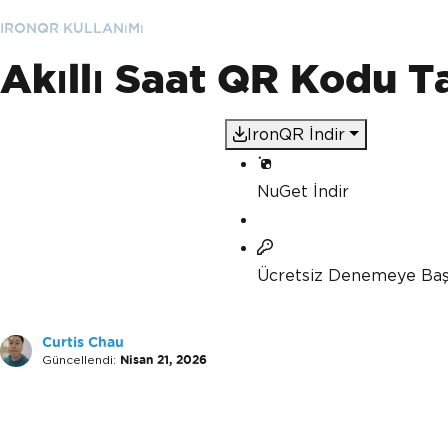
IRONQR KULLANıMı
Akıllı Saat QR Kodu Tar
IronQR İndir
NuGet İndir
Ücretsiz Denemeye Baş
Curtis Chau
Güncellendi:
Nisan 21, 2026