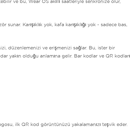
ilir ve bu, Wear OS akıllı saatleriyle senkronize olur,
ör sunar. Karışıklık yok, kafa karışıklığı yok - sadece bas,
izi, düzenlemenizi ve erişmenizi sağlar. Bu, ister bir
kadar yakın olduğu anlamına gelir. Bar kodlar ve QR kodları
 logosu, ilk QR kod görüntünüzü yakalamanızı teşvik eder.