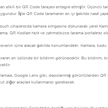
dan etkili bir QR Code tarayıcı entegre etmiştir. Üçüncü 
undur. İşte QR Code taramanın en iyi şekilde nasıl yapıla
ouch cihazınızda kamera simgesine dokunarak yerel Kam
ama, QR Kodları hızlı ve zahmetsizce tarama portalınız ol
enin içine alacak şekilde konumlandırın. Kamera, kodu ot
ın en üstünde bir bildirim görünecektir. Bu bildirim, bir 
ektir.
aması, Google Lens gibi, depolanmış görüntülerden QR Ko
t diğer araçları kullanmanız gerekecek.