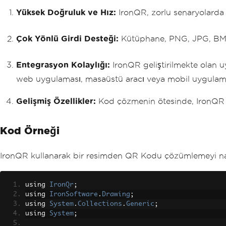
Yüksek Doğruluk ve Hız:
IronQR, zorlu senaryolarda b
Çok Yönlü Girdi Desteği:
Kütüphane, PNG, JPG, BMP 
Entegrasyon Kolaylığı:
IronQR geliştirilmekte olan uy
web uygulaması, masaüstü aracı veya mobil uygulama 
Gelişmiş Özellikler:
Kod çözmenin ötesinde, IronQR öze
Kod Örneği
IronQR kullanarak bir resimden QR Kodu çözümlemeyi nasıl
using 
IronQr
;
using 
IronSoftware
.
Drawing
;
using 
System
.
Collections
.
Generic
;
using 
System
;