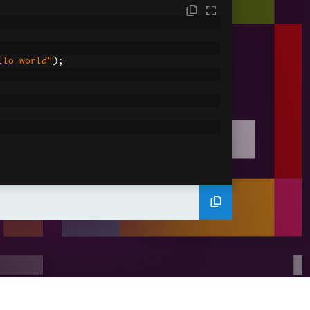
llo world"
);