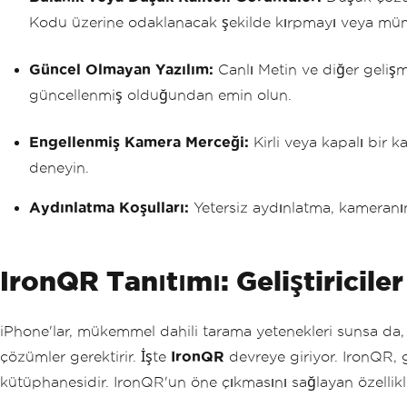
Kodu üzerine odaklanacak şekilde kırpmayı veya mümk
Güncel Olmayan Yazılım:
Canlı Metin ve diğer gelişm
güncellenmiş olduğundan emin olun.
Engellenmiş Kamera Merceği:
Kirli veya kapalı bir 
deneyin.
Aydınlatma Koşulları:
Yetersiz aydınlatma, kameranın 
IronQR Tanıtımı: Geliştiriciler
iPhone'lar, mükemmel dahili tarama yetenekleri sunsa da, g
çözümler gerektirir. İşte
IronQR
devreye giriyor. IronQR, 
kütüphanesidir. IronQR'un öne çıkmasını sağlayan özellikle