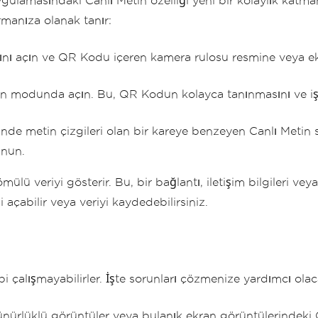
ulamasındaki Canlı Metin özelliği yeni bir kolaylık katma
manıza olanak tanır:
nı açın ve QR Kodu içeren kamera rulosu resmine veya e
 modunda açın. Bu, QR Kodun kolayca tanınmasını ve işl
nde metin çizgileri olan bir kareye benzeyen Canlı Metin 
unun.
 veriyi gösterir. Bu, bir bağlantı, iletişim bilgileri veya b
 açabilir veya veriyi kaydedebilirsiniz.
i çalışmayabilirler. İşte sorunları çözmenize yardımcı olac
ürlüklü görüntüler veya bulanık ekran görüntülerindeki 