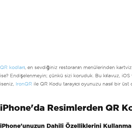
QR kodları
, en sevdiğiniz restoranın menülerinden kartvi
ise? Endişelenmeyin; çünkü sizi koruduk. Bu kılavuz, iOS
iseniz,
IronQR
ile QR Kodu tarayıcı oyunuzu nasıl bir üst 
iPhone'da Resimlerden QR Kod
iPhone'unuzun Dahili Özelliklerini Kullanma