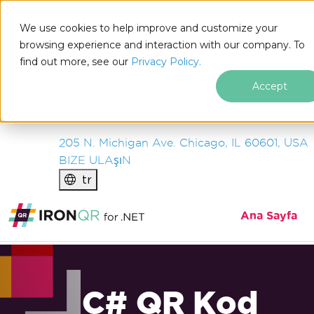
IRON
SOFTWARE
We use cookies to help improve and customize your
ÜRüNLER
browsing experience and interaction with our company. To
find out more, see our
KURUM
Privacy Policy.
ÇÖZÜMLER
Accept
KAYNAKLAR
HAKKIMIZDA
205 N. Michigan Ave. Chicago, IL 60601, USA
BIZE ULAşıN
tr
Ana Sayfa
C# QR Kod