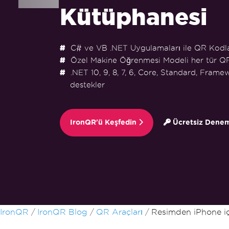
Kütüphanesi
C# ve VB .NET Uygulamaları ile QR Kodla
Özel Makine Öğrenmesi Modeli her tür Q
.NET 10, 9, 8, 7, 6, Core, Standard, Fram
destekler
IronQR'ü Keşfedin
Ücretsiz Denem
Altbilgi içeriğine atla
IronQR
IronQR Blog
QR Araçları
Resimden iPhone 