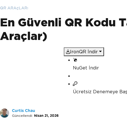
QR ARAçLARı
En Güvenli QR Kodu Ta
Araçlar)
IronQR İndir
NuGet İndir
Ücretsiz Denemeye Baş
Curtis Chau
Güncellendi:
Nisan 21, 2026