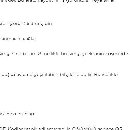
nı ekler. Bu araç, kaydedilmiş görüntüler veya ekran
kran görüntüsüne gidin.
enmesini sağlar.
simgesine bakın. Genellikle bu simgeyi ekranın köşesinde
aşka eyleme geçirilebilir bilgiler olabilir. Bu içerikle
ak bazı ipuçları:
QR Kodlar tespit edilemeyebilir. Görüntüyü sadece QR