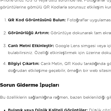
iPhone'unuz iOS 15 veya üstü sürümde ise, Fotoğraflar uyg
görüntülerine gömülü QR Kodlarla sorunsuz etkileşim kur
QR Kod Görüntüsünü Bulun:
Fotoğraflar uygulaması
Görünürlüğü Artırın:
Görüntüye dokunarak tam ekran
Canlı Metni Etkinleştir:
Google Lens simgesi veya içi
bulabilirsiniz. Özelliği etkinleştirmek için üzerine dok
Bilgiyi Çıkartın:
Canlı Metin, QR Kodu tanıdığında gömülü
doğrudan etkileşime geçebilir, örneğin bir web sitesini
Sorun Giderme İpuçları
Bu özelliklerin sağlamlığına rağmen, bazen beklenildiği gib
Bulanık veya Düşük Kaliteli Görüntüler:
Düşük çözün