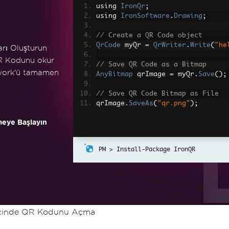
using 
IronQr
;
using 
IronSoftware
.
Drawing
;
// Create a QR Code object
QrCode
 myQr 
=
QrWriter
.
Write
(
"he
rı Oluşturun
R Kodunu okur
// Save QR Code as a Bitmap
ework'ü tamamen
AnyBitmap
 qrImage 
=
 myQr
.
Save
();
// Save QR Code Bitmap as File
qrImage
.
SaveAs
(
"qr.png"
);
eye Başlayın
Install-Package IronQR
içinde QR Kodunu Açma