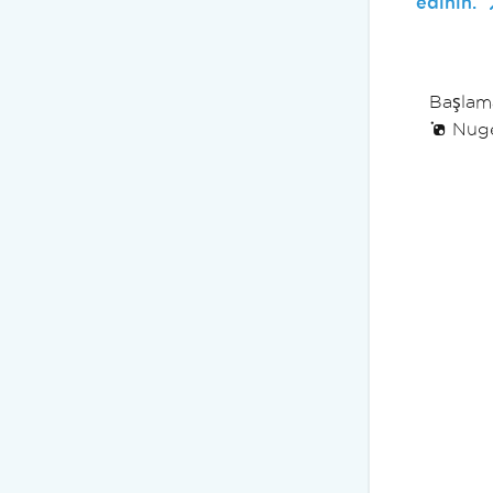
edinin.
Başlama
Nuge