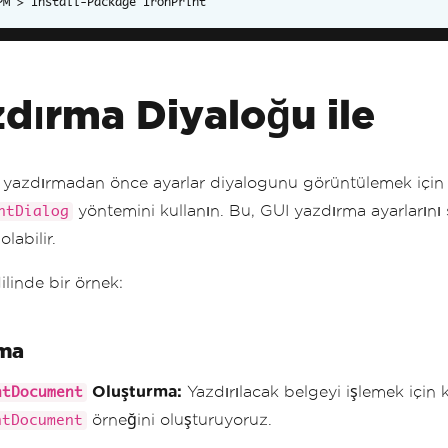
Install-Package IronPrint
dırma Diyaloğu ile
i yazdırmadan önce ayarlar diyalogunu görüntülemek için
yöntemini kullanın. Bu, GUI yazdırma ayarlarını
ntDialog
olabilir.
ilinde bir örnek:
ama
Oluşturma:
Yazdırılacak belgeyi işlemek için k
ntDocument
örneğini oluşturuyoruz.
ntDocument