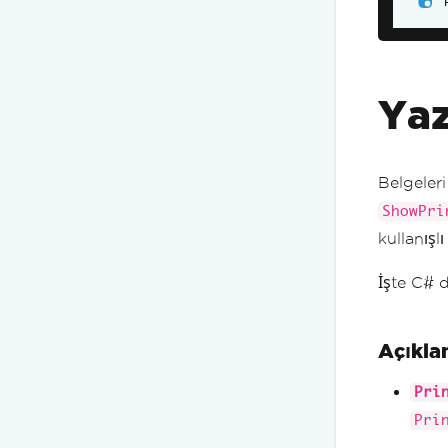
Yaz
Belgeler
ShowPri
kullanışlı 
İşte C# d
Açıkl
Pri
Pri