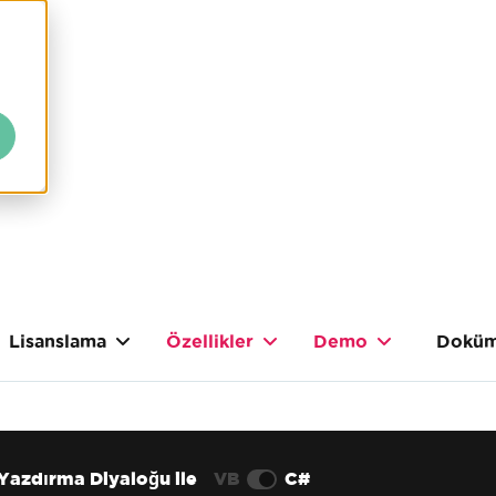
Lisanslama
Özellikler
Demo
Doküm
Yazdırma Diyaloğu ile
VB
C#