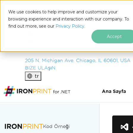
IRON
SOFTWARE
We use cookies to help improve and customize your
ÜRüNLER
browsing experience and interaction with our company. To
find out more, see our
KURUM
Privacy Policy.
ÇÖZÜMLER
Accept
KAYNAKLAR
HAKKIMIZDA
205 N. Michigan Ave. Chicago, IL 60601, USA
BIZE ULAşıN
tr
Ana Sayfa
Altbilgi içeriğine atla
Kod Örneği