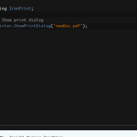
ing 
IronPrint
;
 Show print dialog
inter
.
ShowPrintDialog
(
"newDoc.pdf"
);