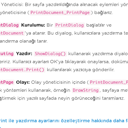
Yöneticisi: Bir sayfa yazdırıldığında alınacak eylemleri yö
yöneticisine (
) bağlarız.
PrintDocument_PrintPage
Kurulumu:
Bir
başlatılır ve
ntDialog
PrintDialog
'ya atanır. Bu diyalog, kullanıcılara yazdırma te
ntDocument
andırma olanağı tanır.
Yazdır:
kullanarak yazdırma diyal
cuting
ShowDialog()
ririz. Kullanıcı ayarları OK'ya tıklayarak onaylarsa, doküm
kullanılarak yazıcıya gönderilir.
ntDocument.Print()
Olayı:
Olay yöneticisinin içinde (
ntPage
PrintDocument_
ik yöntemleri kullanarak, örneğin
, sayfaya me
DrawString
ştirmek için yazılı sayfada neyin görüneceğini tanımlarız.
int ile yazdırma ayarlarını özelleştirme hakkında daha f