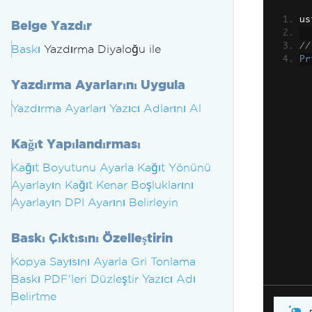
us
Belge Yazdır
//
Baskı
Yazdırma Diyaloğu ile
Pr
Yazdırma Ayarlarını Uygula
Yazdırma Ayarları
Yazıcı Adlarını Al
Kağıt Yapılandırması
Kağıt Boyutunu Ayarla
Kağıt Yönünü
Ayarlayın
Kağıt Kenar Boşluklarını
Ayarlayın
DPI Ayarını Belirleyin
Baskı Çıktısını Özelleştirin
Kopya Sayısını Ayarla
Gri Tonlama
Baskı
PDF'leri Düzleştir
Yazıcı Adı
Belirtme