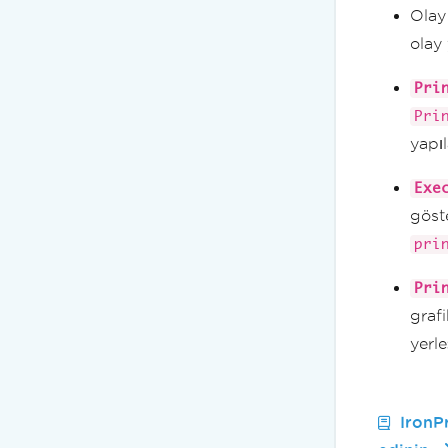
Olay 
olay 
Pri
Pri
yapıl
Exe
göste
pri
Pri
graf
yerle
IronPr