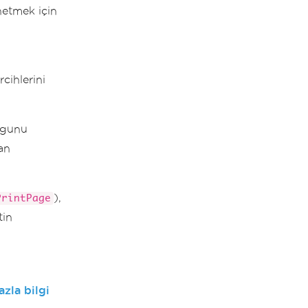
netmek için
rcihlerini
ogunu
an
),
PrintPage
tin
azla bilgi