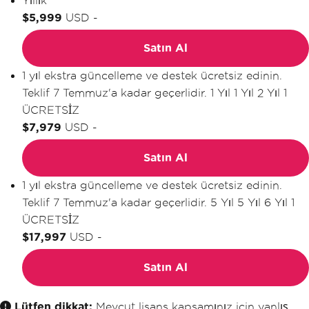
Yıllık
$5,999
USD
-
Satın Al
1 yıl ekstra güncelleme ve destek ücretsiz edinin.
Teklif 7 Temmuz'a kadar geçerlidir.
1 Yıl
1 Yıl
2 Yıl
1
ÜCRETSİZ
$7,979
USD
-
Satın Al
1 yıl ekstra güncelleme ve destek ücretsiz edinin.
Teklif 7 Temmuz'a kadar geçerlidir.
5 Yıl
5 Yıl
6 Yıl
1
ÜCRETSİZ
$17,997
USD
-
Satın Al
Lütfen dikkat:
Mevcut lisans kapsamınız için yanlış