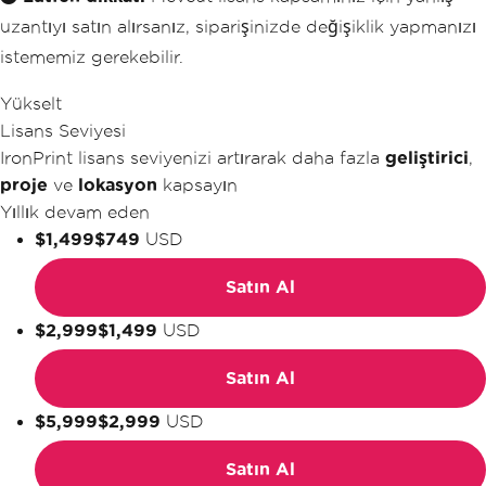
uzantıyı satın alırsanız, siparişinizde değişiklik yapmanızı
istememiz gerekebilir.
Yükselt
Lisans Seviyesi
IronPrint lisans seviyenizi artırarak daha fazla
geliştirici
,
proje
ve
lokasyon
kapsayın
Yıllık devam eden
$1,499
$749
USD
Satın Al
$2,999
$1,499
USD
Satın Al
$5,999
$2,999
USD
Satın Al