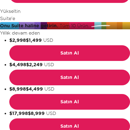
Yükseltin
Suite'e
Onu Suite haline getirin.
Tüm 10 Ürün.
Yıllık devam eden
$2,998
$1,499
USD
Satın Al
$4,498
$2,249
USD
Satın Al
$8,998
$4,499
USD
Satın Al
$17,998
$8,999
USD
Satın Al