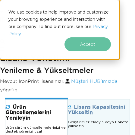
We use cookies to help improve and customize
your browsing experience and interaction with
our company. To find out more, see our
Privacy
for
Policy.
.NET
Accept
Lisans Yönetimi
Altbilgi içeriğine atla
Yenileme & Yükseltmeler
Mevcut IronPrint lisansınızı,
Müşteri HUB'ımızda
yönetin
Ürün
Lisans Kapasitesini
Güncellemelerini
Yükseltin
Yenileyin
Geliştiriciler ekleyin veya Pakete
yükseltin
Ürün sürüm güncellemelerinizi ve
destek sürenizi uzatın