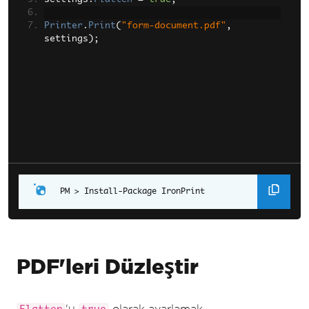
Printer
.
Print
(
"form-document.pdf"
,
settings
);
Install-Package IronPrint
PDF'leri Düzleştir
'u
olarak ayarlamak,