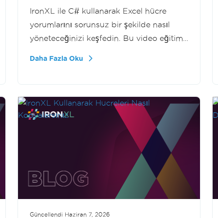
IronXL ile C# kullanarak Excel hücre
yorumlarını sorunsuz bir şekilde nasıl
yöneteceğinizi keşfedin. Bu video eğitimi,
Excel çalışma tablolarında yorum ekleme,
Daha Fazla Oku
düzenleme ve kaldırma sürecini Interop'a
ihtiyaç duymadan rehberlik eder. Excel'de
otomasyon yeteneklerini artırmak isteyen
geliştiriciler için mükemmel.
Daha fazla göster
Güncellendi
Haziran 7, 2026