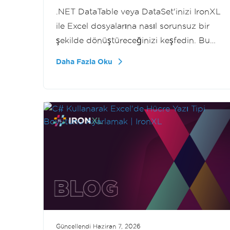
.NET DataTable veya DataSet'inizi IronXL
ile Excel dosyalarına nasıl sorunsuz bir
şekilde dönüştüreceğinizi keşfedin. Bu
eğitim, yapılandırılmış verilerinizi .xlsx
Daha Fazla Oku
dosyalarına dışa aktararak veri yönetim
yeteneklerinizi nasıl artıracağınızı aşama
aşama açıklar.
Güncellendi
Haziran 7, 2026