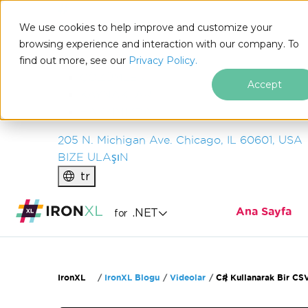
IRON
SOFTWARE
We use cookies to help improve and customize your
ÜRüNLER
browsing experience and interaction with our company. To
find out more, see our
KURUM
Privacy Policy.
ÇÖZÜMLER
Accept
KAYNAKLAR
HAKKIMIZDA
205 N. Michigan Ave. Chicago, IL 60601, USA
BIZE ULAşıN
tr
Ana Sayfa
.NET
for
Altbilgi içeriğine atla
IronXL
IronXL Blogu
Videolar
C# Kullanarak Bir CS