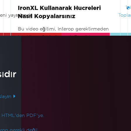
IronXL Kullanarak Hucreleri
eni yayınlandı
Topla
Nasıl Kopyalarsınız
Bu video eğitimi, Interop gerektirmeden
IronXL ve C# kullanarak Excel'de
hücreleri, aralıkları, satırları veya sütunları
nasıl kopyalayacağınızı gösterir.
Daha Fazla Oku
Elektronik tablo verilerini programlı bir
şekilde verimli bir şekilde kopyalama
ıdır
rehberliği sunar ve veri manipülasyon
becerilerinizi geliştirir.
layın
n HTML'den PDF'ye.
op gerekli değil.