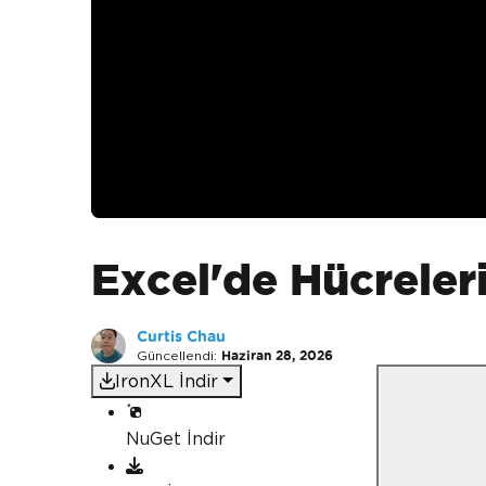
Excel'de Hücreleri
Curtis Chau
Güncellendi:
Haziran 28, 2026
IronXL İndir
NuGet İndir