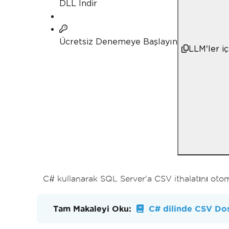
DLL İndir
Ücretsiz Denemeye Başlayın
LLM'ler i
C# kullanarak SQL Server'a CSV ithalatını otoma
Tam Makaleyi Oku:
C# dilinde CSV Dos