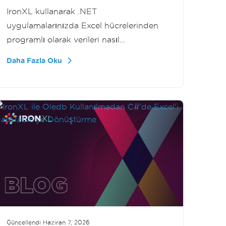
IronXL kullanarak .NET
uygulamalarınızda Excel hücrelerinden
programlı olarak verileri nasıl
temizleyeceğinizi keşfedin. Tek tek hücre
Daha Fazla Oku
değerlerinden tüm satırlara kadar, bu
eğitim, veri manipülasyon becerilerinizi
geliştiren bir adım adım rehber sunar.
Güncellendi
Haziran 7, 2026