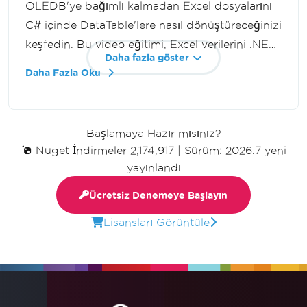
OLEDB'ye bağımlı kalmadan Excel dosyalarını
C# içinde DataTable'lere nasıl dönüştüreceğinizi
keşfedin. Bu video eğitimi, Excel verilerini .NET
Daha fazla göster
uygulamalarınıza sorunsuzca içe aktarma
Daha Fazla Oku
sürecinde sizlere rehberlik eder, etkinliği artırır
ve kodunuzu basitleştirir.
Başlamaya Hazır mısınız?
Nuget İndirmeler 2,174,917
|
Sürüm: 2026.7 yeni
yayınlandı
Ücretsiz Denemeye Başlayın
Lisansları Görüntüle