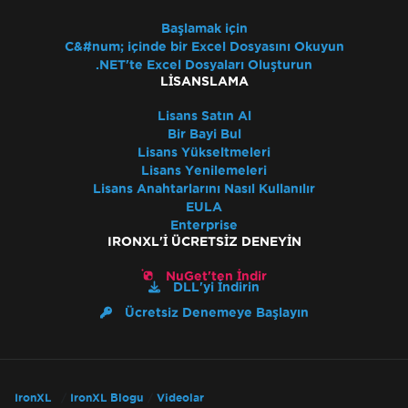
Başlamak için
C&#num; içinde bir Excel Dosyasını Okuyun
.NET'te Excel Dosyaları Oluşturun
LISANSLAMA
Lisans Satın Al
Bir Bayi Bul
Lisans Yükseltmeleri
Lisans Yenilemeleri
Lisans Anahtarlarını Nasıl Kullanılır
EULA
Enterprise
IRONXL'I ÜCRETSIZ DENEYIN
NuGet'ten İndir
DLL'yi İndirin
Ücretsiz Denemeye Başlayın
IronXL
IronXL Blogu
Videolar