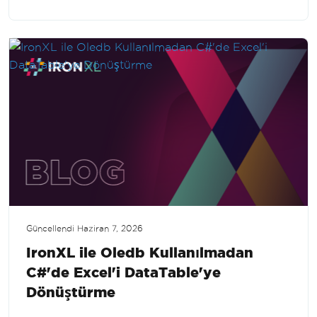
sunar ve veri manipülasyon becerilerinizi
geliştirir.
Güncellendi
Haziran 7, 2026
IronXL ile Oledb Kullanılmadan
C#'de Excel'i DataTable'ye
Dönüştürme