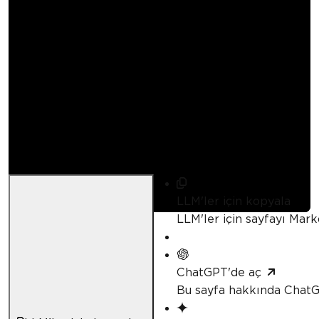
IronXL ve Spire.XLS
karşılaştırması
Curtis Chau
Güncellendi:
Nisan 21, 2026
LLM'ler için kopyala
LLM'ler için sayfayı Mar
ChatGPT'de aç
Bu sayfa hakkında ChatG