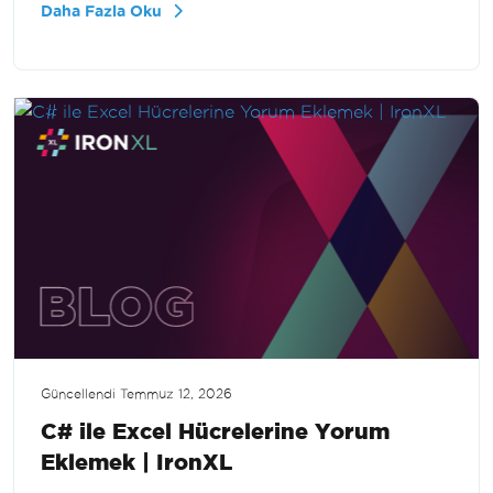
Daha Fazla Oku
aktararak veri yönetim yeteneklerinizi nasıl
artıracağınızı aşama aşama açıklar.
Güncellendi
Temmuz 12, 2026
C# ile Excel Hücrelerine Yorum
Eklemek | IronXL