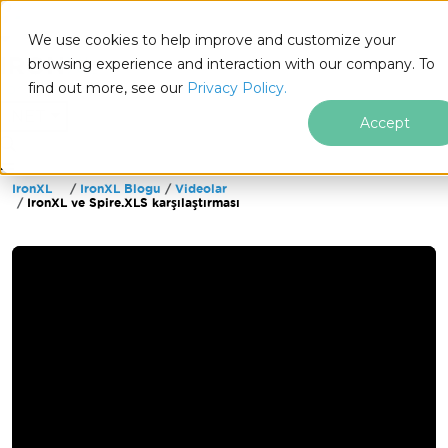
We use cookies to help improve and customize your
browsing experience and interaction with our company. To
find out more, see our
Privacy Policy.
for
.NET
Accept
IronXL
IronXL Blogu
Videolar
Altbilgi içeriğine atla
IronXL ve Spire.XLS karşılaştırması