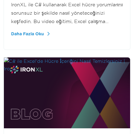
IronXL ile C# kullanarak Excel hücre yorumlarını
sorunsuz bir şekilde nasıl yöneteceğinizi
keşfedin. Bu video eğitimi, Excel çalışma
tablolarında yorum ekleme, düzenleme ve
Daha Fazla Oku
kaldırma sürecini Interop'a ihtiyaç duymadan
rehberlik eder. Excel'de otomasyon
yeteneklerini artırmak isteyen geliştiriciler için
mükemmel.