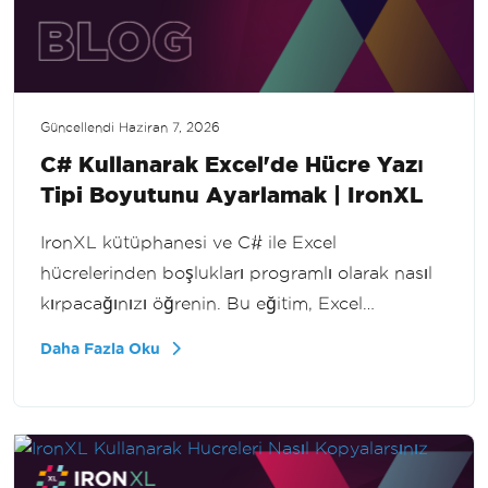
Güncellendi
Haziran 7, 2026
C# Kullanarak Excel'de Hücre Yazı
Tipi Boyutunu Ayarlamak | IronXL
IronXL kütüphanesi ve C# ile Excel
hücrelerinden boşlukları programlı olarak nasıl
kırpacağınızı öğrenin. Bu eğitim, Excel
verilerinizi verimli bir şekilde temizleme
Daha Fazla Oku
sürecinde adım adım rehberlik eder ve veri
işleme yeteneklerinizi artırır.