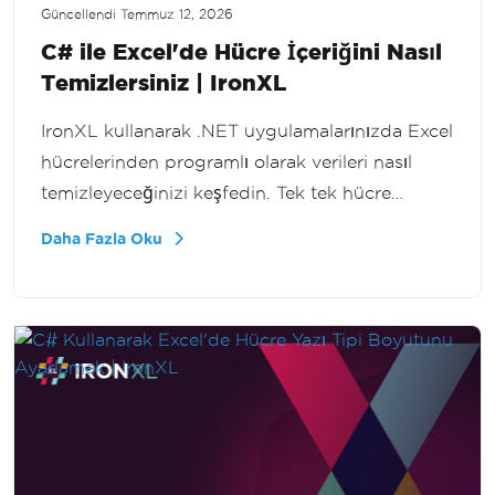
Güncellendi
Temmuz 12, 2026
C# ile Excel'de Hücre İçeriğini Nasıl
Temizlersiniz | IronXL
IronXL kullanarak .NET uygulamalarınızda Excel
hücrelerinden programlı olarak verileri nasıl
temizleyeceğinizi keşfedin. Tek tek hücre
değerlerinden tüm satırlara kadar, bu eğitim,
Daha Fazla Oku
veri manipülasyon becerilerinizi geliştiren bir
adım adım rehber sunar.