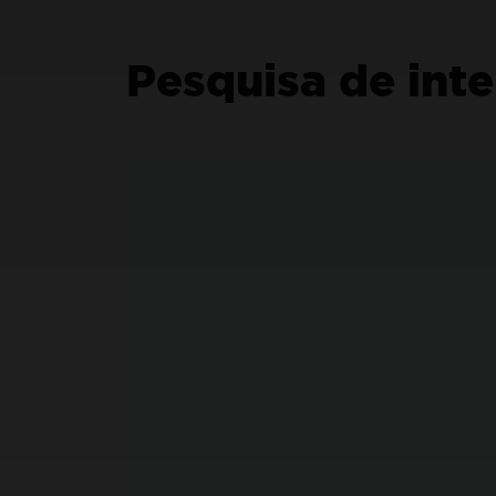
teste.
Não
Pesquisa de int
Ju
Online 24/5
o 
Precisa de ajuda?
Nossa equipe de vendas terá
prazer em ajudá-lo(a).
Experimente a versão de avaliação Enterprise.