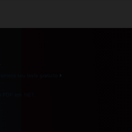
o
mece seu teste gratuito
ra PDF em .NET.
.