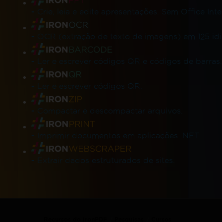
-
Crie, leia e edite apresentações. Sem Office Inte
-
OCR (extração de texto de imagens) em 125 id
-
Ler e escrever códigos QR e códigos de barras.
-
Ler e escrever códigos QR.
-
Compactar e descompactar arquivos.
-
Imprimir documentos em aplicações .NET.
-
Extrair dados estruturados de sites.
Recursos do IronPDF
Pesquisas
Cursos