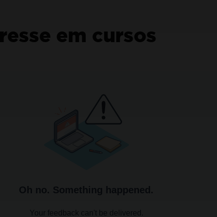
 é necessário cartão de crédito nem criação de conta.
Sem
eresse em cursos
nte-se a milhões de engenhe
IronPDF.