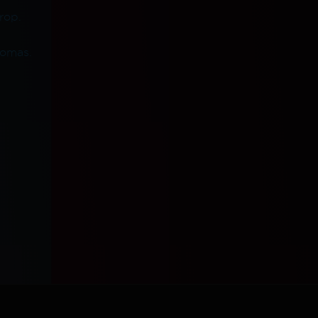
rop.
iomas.