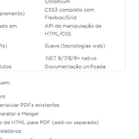
Chromium
CSS3 completo com
mplemento)
Flexbox/Grid
ado em
API de manipulação de
HTML/CSS
Is)
Suave (tecnologias web)
.NET 6/7/8/9+ nativo
dutos
Documentação unificada
uem:
ro
manipular PDFs existentes
rator e Merger
o de HTML para PDF (add-on separado)
elatórios