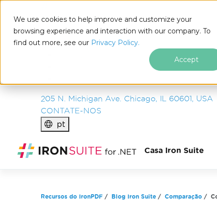
IRON
SOFTWARE
We use cookies to help improve and customize your
PRODUTOS
browsing experience and interaction with our company. To
find out more, see our
EMPRESA
Privacy Policy.
SOLUÇÕES
Accept
RECURSOS
SOBRE NÓS
205 N. Michigan Ave. Chicago, IL 60601, USA
CONTATE-NOS
pt
Ir para o conteúdo do rodapé
Casa Iron Suite
Recursos do IronPDF
Blog Iron Suite
Comparação
C