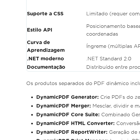
Suporte a CSS
Limitado (requer co
Posicionamento base
Estilo API
coordenadas
Curva de
Íngreme (múltiplas AP
Aprendizagem
.NET moderno
.NET Standard 2.0
Documentação
Distribuído entre pro
Os produtos separados do PDF dinâmico incl
DynamicPDF Generator:
Crie PDFs do ze
DynamicPDF Merger:
Mesclar, dividir e 
DynamicPDF Core Suite:
Combinado Gene
DynamicPDF HTML Converter:
Conversã
DynamicPDF ReportWriter:
Geração de r