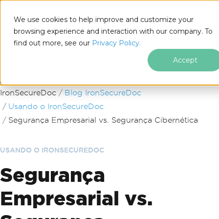
We use cookies to help improve and customize your
browsing experience and interaction with our company. To
find out more, see our
Privacy Policy.
for
.NET
Accept
Ir para o conteúdo do rodapé
IronSecureDoc
Blog IronSecureDoc
Usando o IronSecureDoc
Segurança Empresarial vs. Segurança Cibernética
USANDO O IRONSECUREDOC
Segurança
Empresarial vs.