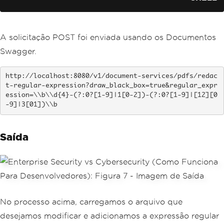
A solicitação POST foi enviada usando os Documentos
Swagger.
http://localhost:8080/v1/document-services/pdfs/redac
t-regular-expression?draw_black_box=true&regular_expr
ession=\\b\\d{4}-(?:0?[1-9]|1[0-2])-(?:0?[1-9]|[12][0
-9]|3[01])\\b
Saída
No processo acima, carregamos o arquivo que
desejamos modificar e adicionamos a expressão regular