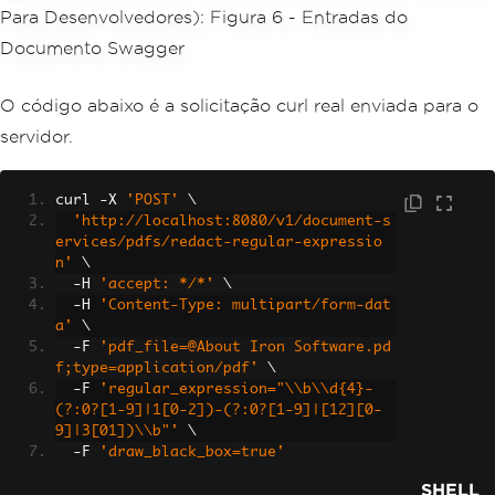
O código abaixo é a solicitação curl real enviada para o
servidor.
curl 
-
X 
'POST'
 \
'http://localhost:8080/v1/document-s
ervices/pdfs/redact-regular-expressio
n'
 \
-
H 
'accept: */*'
 \
-
H 
'Content-Type: multipart/form-dat
a'
 \
-
F 
'pdf_file=@About Iron Software.pd
f;type=application/pdf'
 \
-
F 
'regular_expression="\\b\\d{4}-
(?:0?[1-9]|1[0-2])-(?:0?[1-9]|[12][0-
9]|3[01])\\b"'
 \
-
F 
'draw_black_box=true'
SHELL