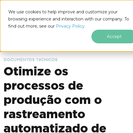
IRONSOFTWARE
We use cookies to help improve and customize your
Ir para o conteúdo do rodapé
browsing experience and interaction with our company. To
find out more, see our
Privacy Policy.
Recursos do IronPDF
Clientes
Documentos técnicos
Automação do fluxo de trabalho de fabricação
Accept
DOCUMENTOS TéCNICOS
Otimize os
processos de
produção com o
rastreamento
automatizado de