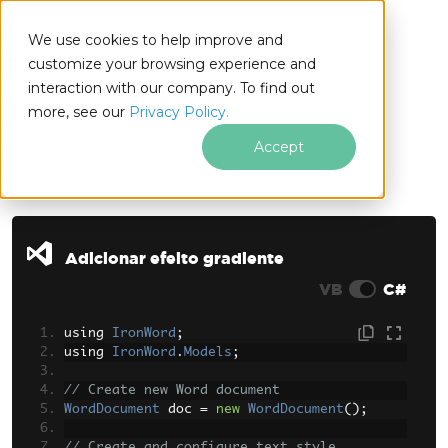
We use cookies to help improve and
customize your browsing experience and
interaction with our company. To find out
for
more, see our
Privacy Policy.
.NET
Accept
Ir para o conteúdo do rodapé
Adicionar efeito gradiente
VB
C#
using 
IronWord
;
using 
IronWord
.
Models
;
// Create new Word document
WordDocument
 doc 
=
new
WordDocument
();
// Create and configure text style