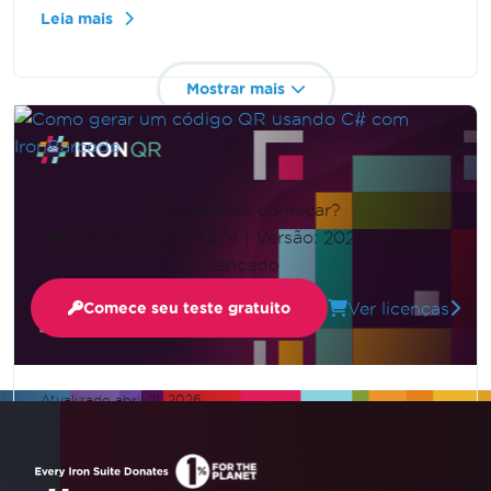
instalação até a geração e personalização de
Leia mais
códigos de barras.
Mostrar mais
Pronto para começar?
Nuget Baixar 71,574
|
Versão: 2026.7 recém-
lançado
Ver licenças
Comece seu teste gratuito
Atualizado
abril 21, 2026
Como gerar um código QR usando
C# com IronBarcode