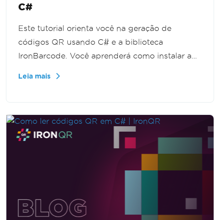
C#
Este tutorial orienta você na geração de
códigos QR usando C# e a biblioteca
IronBarcode. Você aprenderá como instalar a
biblioteca, criar e personalizar códigos QR e
Leia mais
adicionar logotipos. O tutorial fornece etapas
claras e práticas para ajudá-lo a gerar códigos
QR de forma eficiente para diversas aplicações.