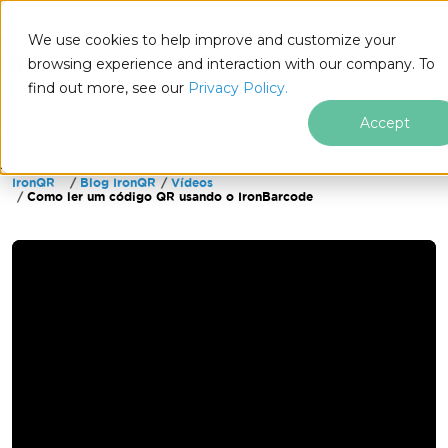
We use cookies to help improve and customize your
browsing experience and interaction with our company. To
find out more, see our
Privacy Policy.
for
.NET
Accept
IronQR
Blog IronQR
Vídeos
Ir para o conteúdo do rodapé
Como ler um código QR usando o IronBarcode