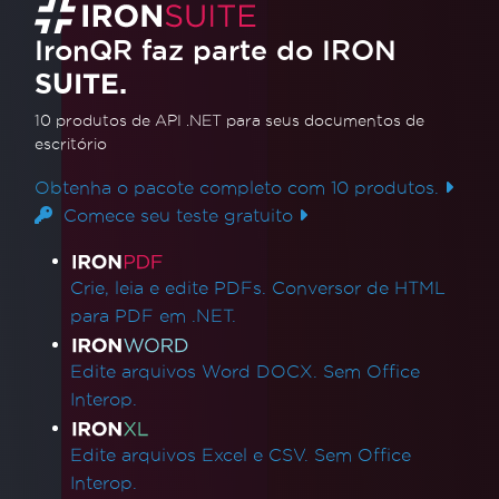
Este tutorial orienta você na geração de
IronQR faz parte do IRON
códigos QR usando C# e a biblioteca
SUITE.
IronBarcode. Você aprenderá como instalar a
biblioteca, criar e personalizar códigos QR e
10 produtos de API .NET
para seus documentos de
Leia mais
escritório
adicionar logotipos. O tutorial fornece etapas
claras e práticas para ajudá-lo a gerar códigos
Obtenha o pacote completo com 10 produtos.
QR de forma eficiente para diversas aplicações.
Comece seu teste gratuito
Links de produtos
Crie, leia e edite PDFs. Conversor de HTML
para PDF em .NET.
Edite arquivos Word DOCX. Sem Office
Interop.
Edite arquivos Excel e CSV. Sem Office
Interop.