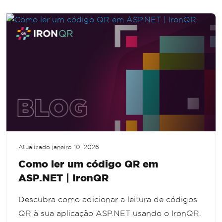
Atualizado
janeiro 10, 2026
Como ler um código QR em
ASP.NET | IronQR
Descubra como adicionar a leitura de códigos
QR à sua aplicação ASP.NET usando o IronQR.