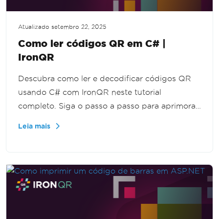
Atualizado
setembro 22, 2025
Como ler códigos QR em C# |
IronQR
Descubra como ler e decodificar códigos QR
usando C# com IronQR neste tutorial
completo. Siga o passo a passo para aprimorar
suas habilidades de programação e
Leia mais
implementar a funcionalidade de código QR
em seus aplicativos de forma eficiente.