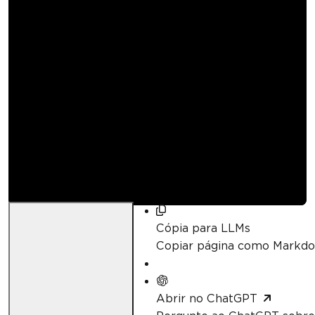
Como ler um código
QR usando o
IronBarcode
Curtis Chau
Atualizado:
abril 21, 2026
Cópia para LLMs
Copiar página como Markd
Abrir no ChatGPT