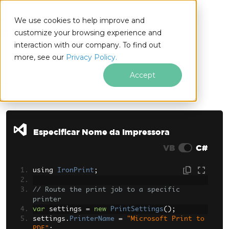
We use cookies to help improve and
customize your browsing experience and
interaction with our company. To find out
for
more, see our
Privacy Policy.
.NET
Accept
Ir para o conteúdo do rodapé
Especificar Nome da Impressora
VB
C#
using 
IronPrint
;
// Route the print job to a specific 
printer
var
 settings 
=
new
PrintSettings
();
settings
.
PrinterName
=
"Microsoft Print to 
PDF"
;