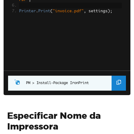
Printer
.
Print
(
"invoice.pdf"
,
 settings
);
Install-Package IronPrint
Especificar Nome da
Impressora