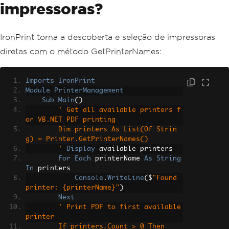
impressoras?
IronPrint torna a descoberta e seleção de impressoras
diretas com o método GetPrinterNames:
Imports
IronPrint
Module
PrinterManagement
Sub
Main
()
' Get all available printers f
or VB.NET PDF printing
        Dim printers As List(Of Strin
g) = Printer.GetPrinterNames()
        '
Display
 available printers
For
Each
 printerName 
As
String
In
 printers
Console
.
WriteLine
(
$
"Found 
printer: {printerName}"
)
Next
' Print PDF to first available 
printer
        If printers.Count > 0 Then