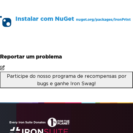
Instalar com
NuGet
nuget.org/packages/
IronPrint
PM >
Install-Package IronPrint
Reportar um problema
Participe do nosso programa de recompensas por
bugs e ganhe Iron Swag!