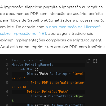
A impressão silenciosa permite a impressão automática
de documentos PDF sem interação do usuário, perfeita
para fluxos de trabalho automatizados e processamento
em lote. De acordo com
a documentação da Microsoft
sobre impressão no .NET
, abordagens tradicionais
exigem implementações complexas de PrintDocument.
Aqui está como imprimir um arquivo PDF com IronPrint:
Imports
IronPrint
Module
PrintingExample
Sub
Main
()
Dim
 pdfPath 
As
String
=
"invoi
ce.pdf"
' Print PDF to default printer 
in VB.NET
        Printer.Print(pdfPath)
        '
Create
 a 
PrintSettings
objec
t
Dim
 settings 
As
New
PrintSetti