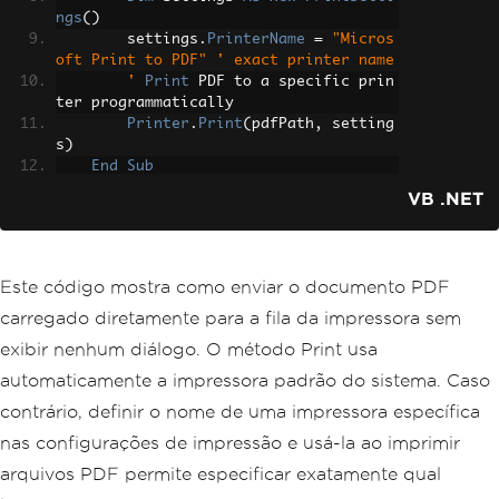
ngs
()
        settings
.
PrinterName
=
"Micros
oft Print to PDF"
' exact printer name
        '
Print
 PDF to a specific prin
ter programmatically
Printer
.
Print
(
pdfPath
,
 setting
s
)
End
Sub
End
Module
VB .NET
Este código mostra como enviar o documento PDF
carregado diretamente para a fila da impressora sem
exibir nenhum diálogo. O método Print usa
automaticamente a impressora padrão do sistema. Caso
contrário, definir o nome de uma impressora específica
nas configurações de impressão e usá-la ao imprimir
arquivos PDF permite especificar exatamente qual