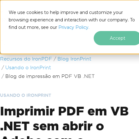
We use cookies to help improve and customize your
browsing experience and interaction with our company. To
find out more, see our
Privacy Policy.
for
.NET
Accept
Ir para o conteúdo do rodapé
Recursos do IronPDF
Blog IronPrint
Usando o IronPrint
Blog de impressão em PDF VB .NET
USANDO O IRONPRINT
Imprimir PDF em VB
.NET sem abrir o