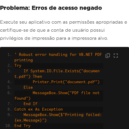
Problema: Erros de acesso negado
Execute seu aplicativo com as permissões apropriadas e
certifique-se de que a conta de usuário possui
privilégios de impressão para a impressora alvo.
' Robust error handling for VB.NET PDF 
printing
Try
    If System.IO.File.Exists("documen
t.pdf") Then
        Printer.Print("document.pdf")
    Else
        MessageBox.Show("PDF file not 
found")
    End If
Catch ex As Exception
    MessageBox.Show($"Printing failed: 
{ex.Message}")
End Try