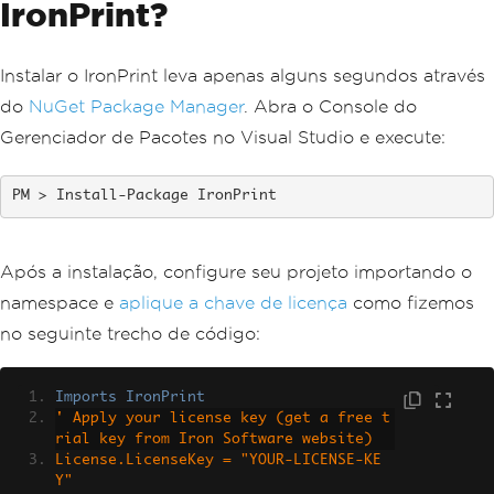
IronPrint?
Instalar o IronPrint leva apenas alguns segundos através
do
NuGet Package Manager
. Abra o Console do
Gerenciador de Pacotes no Visual Studio e execute:
Install-Package IronPrint
Após a instalação, configure seu projeto importando o
namespace e
aplique a chave de licença
como fizemos
no seguinte trecho de código:
Imports
IronPrint
' Apply your license key (get a free t
rial key from Iron Software website)
License.LicenseKey = "YOUR-LICENSE-KE
Y"