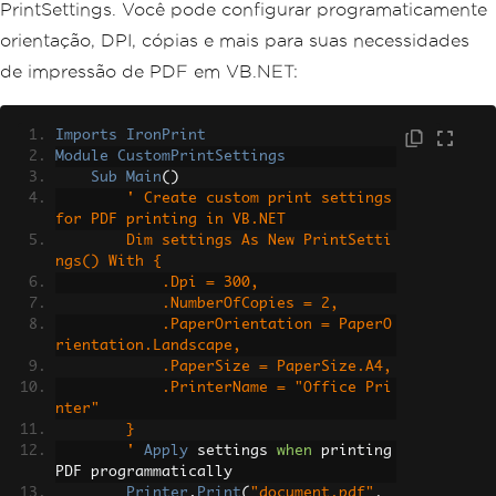
PrintSettings. Você pode configurar programaticamente
orientação, DPI, cópias e mais para suas necessidades
de impressão de PDF em VB.NET:
Imports
IronPrint
Module
CustomPrintSettings
Sub
Main
()
' Create custom print settings 
for PDF printing in VB.NET
        Dim settings As New PrintSetti
ngs() With {
            .Dpi = 300,
            .NumberOfCopies = 2,
            .PaperOrientation = PaperO
rientation.Landscape,
            .PaperSize = PaperSize.A4,
            .PrinterName = "Office Pri
nter"
        }
        '
Apply
 settings 
when
 printing 
PDF programmatically
Printer
.
Print
(
"document.pdf"
,