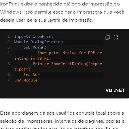
IronPrint exibe o conhecido diálogo de impressão do
Windows. Isso permite escolher a impressora que você
deseja usar para sua tarefa de impressão.
Imports
IronPrint
Module
DialogPrinting
Sub
Main
()
' Show print dialog for PDF pr
inting in VB.NET
        Printer.ShowPrintDialog("repor
t.pdf")
    End Sub
End Module
VB .NET
Essa abordagem dá aos usuários controle total sobre a
seleção de impressoras, intervalos de páginas, cópias e