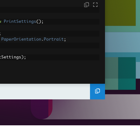
w
PrintSettings
();
;
PaperOrientation
.
Portrait
;
tSettings
);