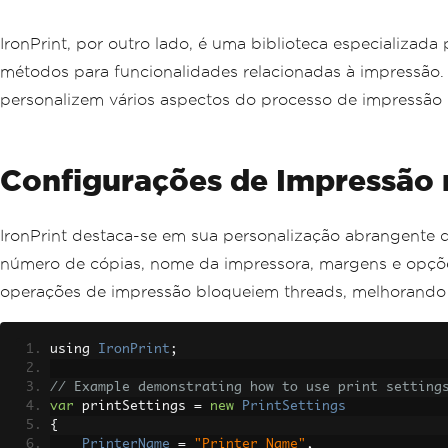
IronPrint, por outro lado, é uma biblioteca especializa
métodos para funcionalidades relacionadas à impressão. 
personalizem vários aspectos do processo de impressão p
Configurações de Impressão 
IronPrint destaca-se em sua personalização abrangente 
número de cópias, nome da impressora, margens e opções
operações de impressão bloqueiem threads, melhorando
using 
IronPrint
;
// Example demonstrating how to use print setting
var
 printSettings 
=
new
PrintSettings
{
PrinterName
=
"Printer_Name"
,