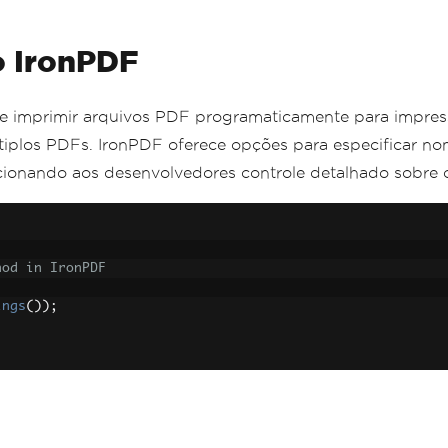
o IronPDF
 imprimir arquivos PDF programaticamente para impressor
ltiplos PDFs. IronPDF oferece opções para especificar no
cionando aos desenvolvedores controle detalhado sobre 
hod in IronPDF
ings
());