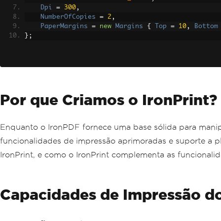
Dpi
=
300
,
NumberOfCopies
=
2
,
PaperMargins
=
new
Margins
{
Top
=
10
,
Bottom
};
Por que Criamos o IronPrint?
Enquanto o IronPDF fornece uma base sólida para manipu
funcionalidades de impressão aprimoradas e suporte a pl
IronPrint, e como o IronPrint complementa as funcionali
Capacidades de Impressão do