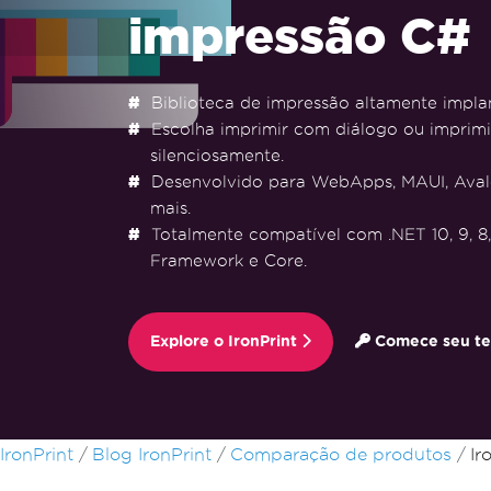
impressão C#
Biblioteca de impressão altamente impla
Escolha imprimir com diálogo ou imprimi
silenciosamente.
Desenvolvido para WebApps, MAUI, Aval
mais.
Totalmente compatível com .NET 10, 9, 8, 
Framework e Core.
Explore o IronPrint
Comece seu tes
Ir para o conteúdo do rodapé
IronPrint
Blog IronPrint
Comparação de produtos
Ir