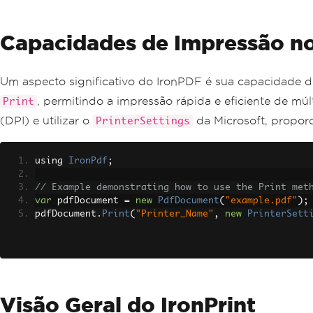
Capacidades de Impressão n
Um aspecto significativo do IronPDF é sua capacidade de
, permitindo a impressão rápida e eficiente de mú
Print
(DPI) e utilizar o
da Microsoft, propor
PrinterSettings
using 
IronPdf
;
// Example demonstrating how to use the Print met
var
 pdfDocument 
=
new
PdfDocument
(
"example.pdf"
);
pdfDocument
.
Print
(
"Printer_Name"
,
new
PrinterSett
Visão Geral do IronPrint