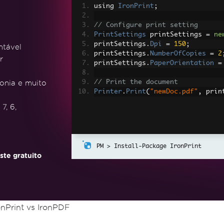
using 
IronPrint
;
// Configure print setting
PrintSettings
 printSettings 
=
ne
printSettings
.
Dpi
=
150
;
ntável
printSettings
.
NumberOfCopies
=
2
r
printSettings
.
PaperOrientation
=
onia e muito
// Print the document
Printer
.
Print
(
"newDoc.pdf"
,
 prin
7, 6,
Install-Package IronPrint
te gratuito
onPrint vs IronPDF