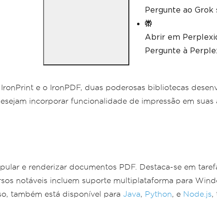
Pergunte ao Grok 
Abrir em Perplexi
Pergunte à Perplex
ronPrint e o IronPDF, duas poderosas bibliotecas desenvo
desejam incorporar funcionalidade de impressão em suas 
anipular e renderizar documentos PDF. Destaca-se em ta
ursos notáveis incluem suporte multiplataforma para Win
sso, também está disponível para
Java
,
Python
, e
Node.js
,