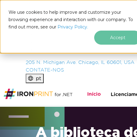
IRON
SOFTWARE
We use cookies to help improve and customize your
PRODUTOS
browsing experience and interaction with our company. To
find out more, see our
EMPRESA
Privacy Policy.
SOLUÇÕES
Accept
RECURSOS
SOBRE NÓS
205 N. Michigan Ave. Chicago, IL 60601, USA
CONTATE-NOS
pt
Início
Licenciam
A biblioteca d