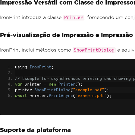
Impressão Versátil com Classe de Impresso
IronPrint introduz a classe
, fornecendo um conj
Printer
Pré-visualização de Impressão e Impressão
IronPrint inclui métodos como
e equiva
ShowPrintDialog
using 
IronPrint
;
// Example for asynchronous printing and showing 
var
 printer 
=
new
Printer
();
printer
.
ShowPrintDialog
(
"example.pdf"
);
await
 printer
.
PrintAsync
(
"example.pdf"
);
Suporte da plataforma