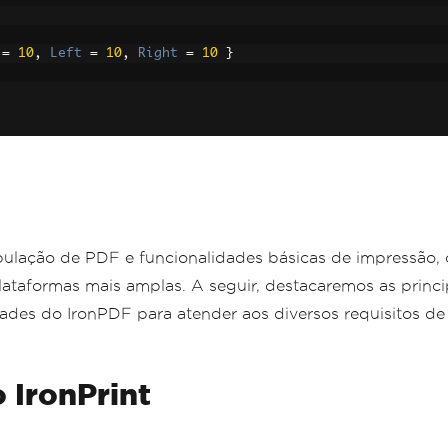
=
10
,
Left
=
10
,
Right
=
10
}
lação de PDF e funcionalidades básicas de impressão, o
ataformas mais amplas. A seguir, destacaremos as princi
dades do IronPDF para atender aos diversos requisitos de
 IronPrint