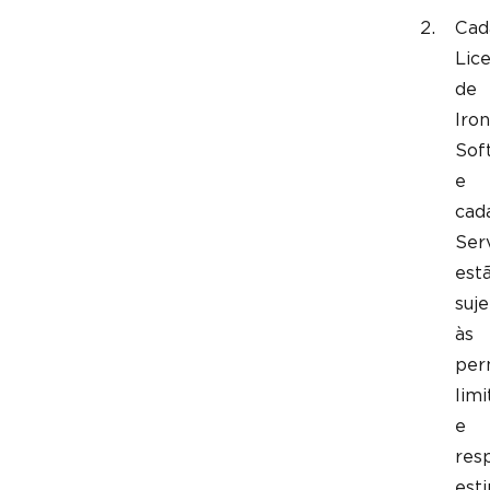
Cad
Lic
de
Iron
Sof
e
cad
Ser
est
suje
às
per
lim
e
res
est