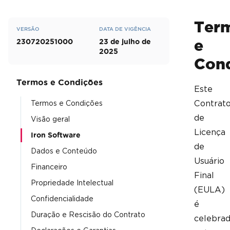
Ter
VERSÃO
DATA DE VIGÊNCIA
e
230720251000
23 de julho de
2025
Con
Termos e Condições
Este
Contrat
Termos e Condições
de
Visão geral
Licença
Iron Software
de
Dados e Conteúdo
Usuário
Financeiro
Final
Propriedade Intelectual
(EULA)
Confidencialidade
é
Duração e Rescisão do Contrato
celebra