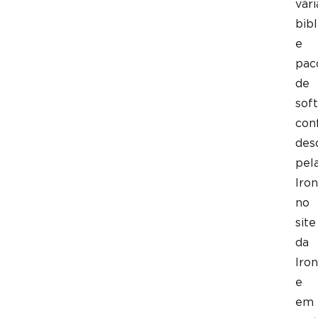
vári
bibl
e
pac
de
sof
con
des
pel
Iron
no
site
da
Iron
e
em