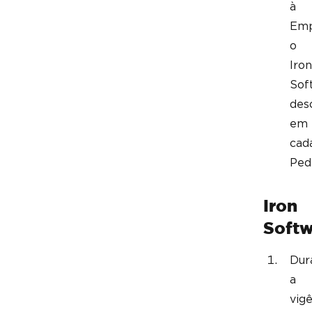
à
Emp
o
Iron
Sof
des
em
cad
Ped
Iron
Softw
Dur
a
vig