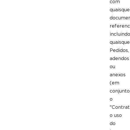
com
quaisque
documen
referenc
incluind
quaisque
Pedidos,
adendos
ou
anexos
(em
conjunto
o
"Contrat
o uso
do