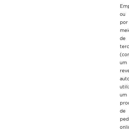
Emp
ou
por
mei
de
terc
(co
um
rev
aut
util
um
pro
de
ped
onl