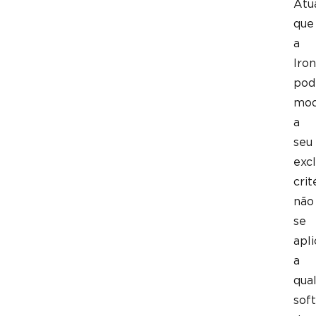
Atu
que
a
Iron
pod
mod
a
seu
excl
crit
não
se
apl
a
qua
sof