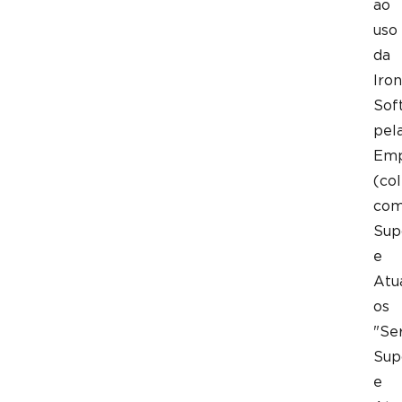
ao
uso
da
Iron
Sof
pel
Emp
(co
co
Sup
e
Atu
os
"Ser
Sup
e