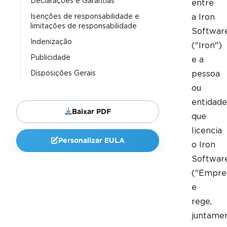
Declarações e Garantias
entre
Isenções de responsabilidade e
a Iron
limitações de responsabilidade
Softwar
Indenização
("Iron")
Publicidade
e a
Disposições Gerais
pessoa
ou
entidade
Baixar PDF
que
licencia
Personalizar EULA
o Iron
Softwar
("Empre
e
rege,
juntame