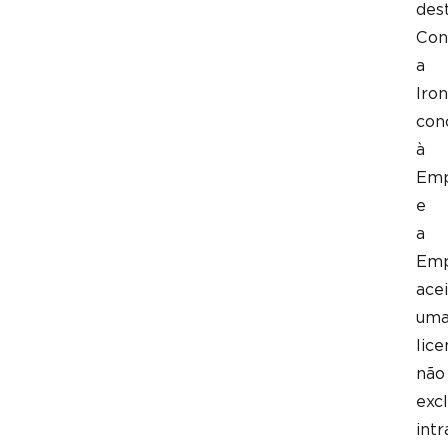
des
Con
a
Iron
con
à
Emp
e
a
Emp
acei
um
lice
não
excl
intr