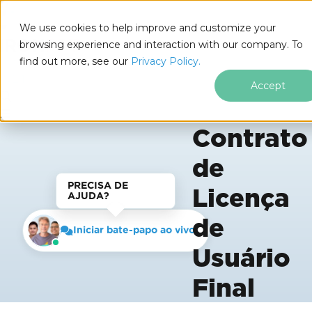
We use cookies to help improve and customize your
browsing experience and interaction with our company. To
find out more, see our
Privacy Policy.
for
.NET
Accept
Contrato
Ir para o conteúdo do rodapé
de
PRECISA DE
Licença
AJUDA?
de
Iniciar bate-papo ao vivo
Usuário
Final