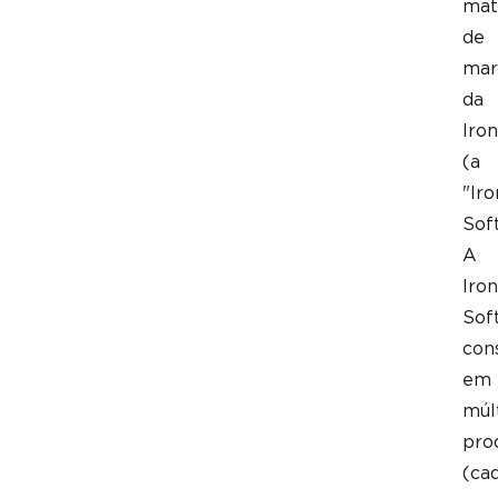
mat
de
mar
da
Iron
(a
"Iro
Sof
A
Iron
Sof
con
em
múl
pro
(ca