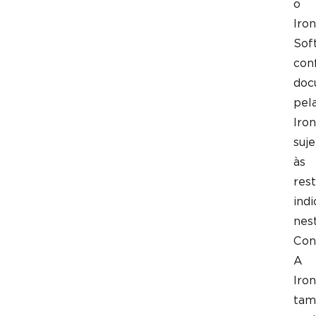
o
Iron
Sof
con
doc
pel
Iron
suje
às
rest
ind
nes
Con
A
Iron
ta