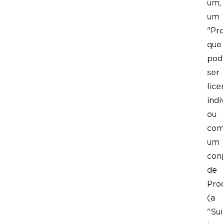
um,
um
"Pro
que
po
ser
lice
ind
ou
co
um
con
de
Pro
(a
"Sui