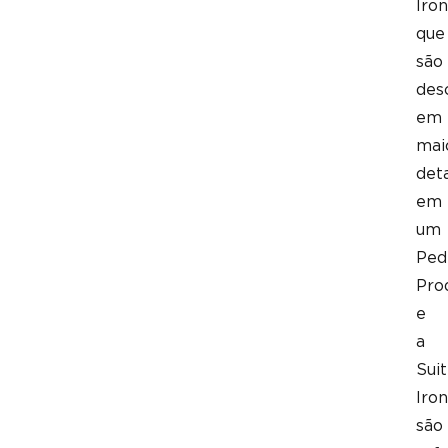
Iron
que
são
des
em
mai
det
em
um
Ped
Pro
e
a
Sui
Iron
são