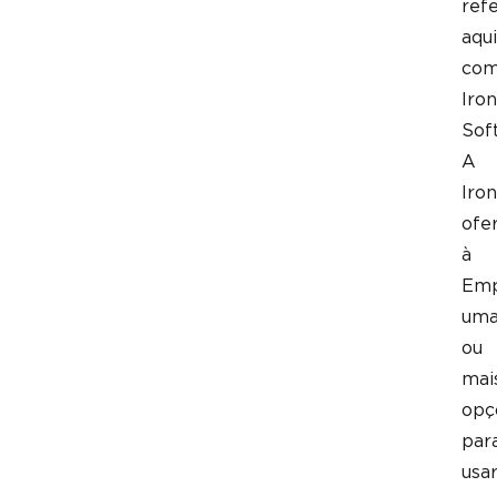
ref
aqui
co
Iron
Sof
A
Iron
ofe
à
Emp
um
ou
mai
opç
par
usa