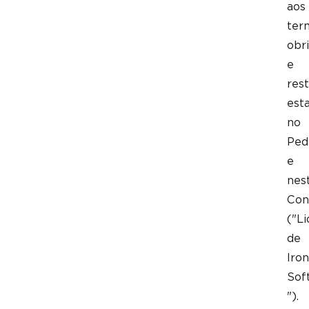
aos
ter
obr
e
rest
est
no
Ped
e
nes
Con
("L
de
Iron
Sof
").