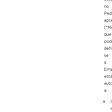
no
Ped
apli
("Mé
que
pod
defi
se
a
Emp
est
aut
a: