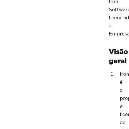
Iron
Softwar
licencia
à
Empresa
Visão
geral
Iron
é
o
pro
e
lice
de