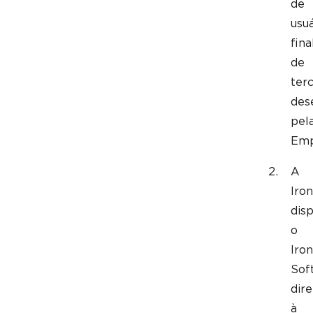
de
usuá
fina
de
terc
des
pel
Emp
A
Iron
disp
o
Iron
Sof
dir
à