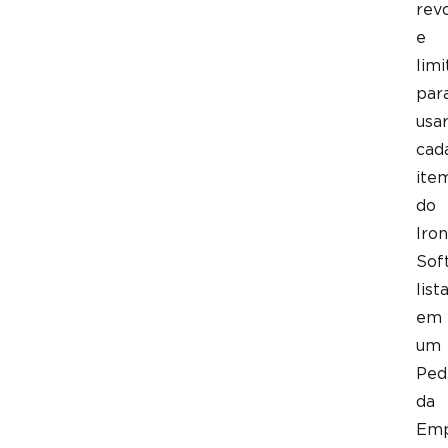
rev
e
limi
par
usa
cad
ite
do
Iron
Sof
list
em
um
Ped
da
Emp