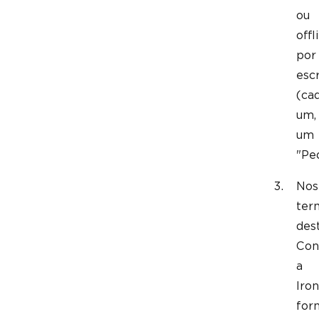
ou
offl
por
escr
(ca
um,
um
"Ped
Nos
ter
des
Con
a
Iron
for