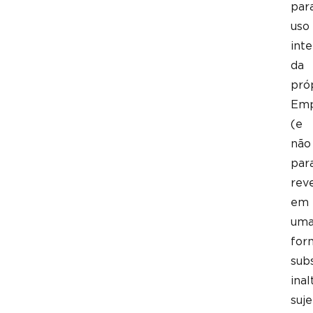
par
uso
int
da
pró
Emp
(e
não
par
rev
em
um
for
sub
inal
suje