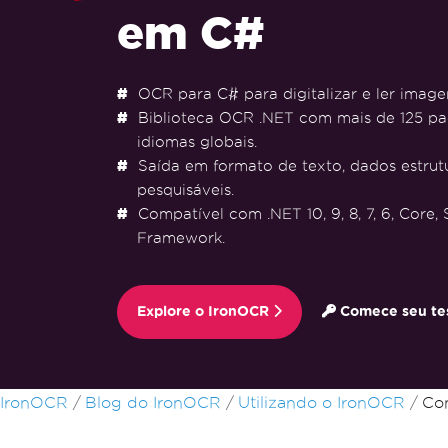
em C#
OCR para C# para digitalizar e ler imag
Biblioteca OCR .NET com mais de 125 pa
idiomas globais.
Saída em formato de texto, dados estru
pesquisáveis.
Compatível com .NET 10, 9, 8, 7, 6, Core,
Framework.
Explore o IronOCR
Comece seu tes
Ir para o conteúdo do rodapé
IronOCR
Blog do IronOCR
Utilizando o IronOCR
Co