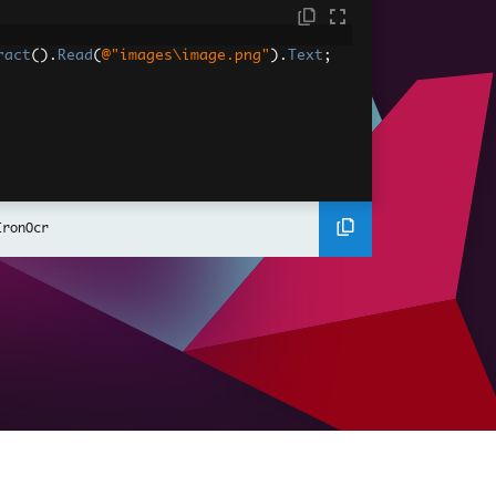
ract
().
Read
(
@"images\image.png"
).
Text
;
IronOcr