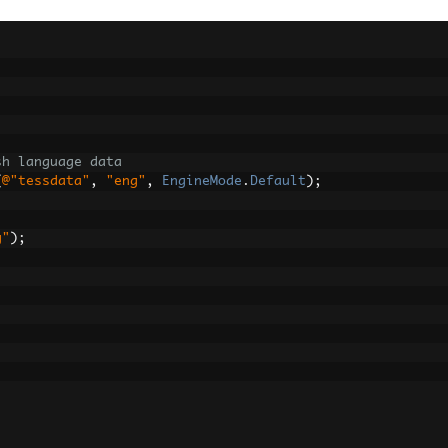
sh language data
(
@"tessdata"
,
"eng"
,
EngineMode
.
Default
);
g"
);