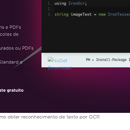
using 
IronOcr
;
string
 imageText 
=
new
IronTesse
ens e PDFs
cotes de
turados ou PDFs
Install-Package 
 Standard e
te gratuito
mo obter reconhecimento de texto por OCR