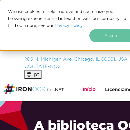
IRON
SOFTWARE
We use cookies to help improve and customize your
PRODUTOS
browsing experience and interaction with our company. To
find out more, see our
EMPRESA
Privacy Policy.
SOLUÇÕES
Accept
RECURSOS
SOBRE NÓS
205 N. Michigan Ave. Chicago, IL 60601, USA
CONTATE-NOS
pt
Início
Licenciam
A biblioteca 