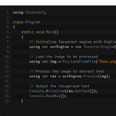
using 
Tesseract
;
class
Program
{
static
void
Main
()
{
// Initialize Tesseract engine with Engli
        using 
var
 ocrEngine 
=
new
TesseractEngine
// Load the image to be processed
        using 
var
 img 
=
Pix
.
LoadFromFile
(
"Demo.pn
// Process the image to extract text
        using 
var
 res 
=
 ocrEngine
.
Process
(
img
);
// Output the recognized text
Console
.
WriteLine
(
res
.
GetText
());
Console
.
ReadKey
();
}
}