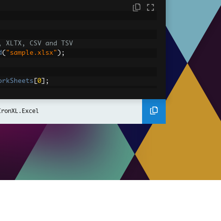
, XLTX, CSV and TSV
d
(
"sample.xlsx"
);
orkSheets
[
0
];
DefaultWorkSheet
;
IronXL.Excel
converted value
IntValue
;
gantly.
A2:A10"
])
has value '{1}'"
,
 cell
.
AddressString
,
 ce