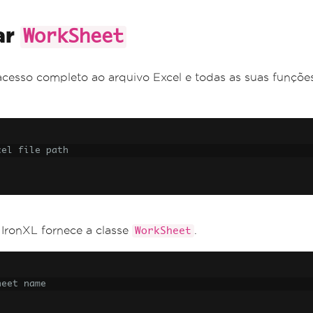
ar
WorkSheet
acesso completo ao arquivo Excel e todas as suas funçõe
cel file path
o IronXL fornece a classe
.
WorkSheet
heet name