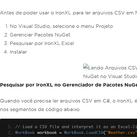
Antes de poder usar o IronXL para ler arquivos CSV em 
No Visual Studio, selecione o menu Projeto
Gerenciar Pacotes NuGet
Pesquisar por IronXL.Excel
Instalar
Pesquisar por IronXL no Gerenciador de Pacotes NuGe
Quando você precisa ler arquivos CSV em C#, o IronXL é 
nos segmentos de código abaixo.
// Load a CSV file and interpret it as an Excel-l
WorkBook
 workbook 
=
WorkBook
.
LoadCSV
(
"Weather.csv