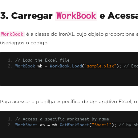
3. Carregar
e Acess
WorkBook
é a classe do IronXL cujo objeto proporciona 
WorkBook
usaríamos o código:
// Load the Excel file
WorkBook
 wb 
=
WorkBook
.
Load
(
"sample.xlsx"
);
// Ex
Para acessar a planilha específica de um arquivo Excel, 
// Access a specific worksheet by name
WorkSheet
 ws 
=
 wb
.
GetWorkSheet
(
"Sheet1"
);
// by s