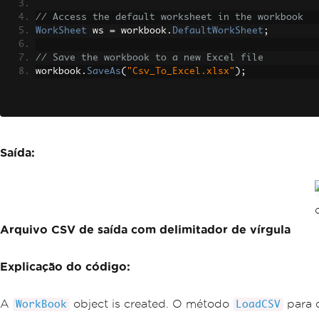
// Access the default worksheet in the workbook
WorkSheet
 ws 
=
 workbook
.
DefaultWorkSheet
;
// Save the workbook to a new Excel file
workbook
.
SaveAs
(
"Csv_To_Excel.xlsx"
);
Saída:
Arquivo CSV de saída com delimitador de vírgula
Explicação do código:
A
object is created. O método
para o
WorkBook
LoadCSV