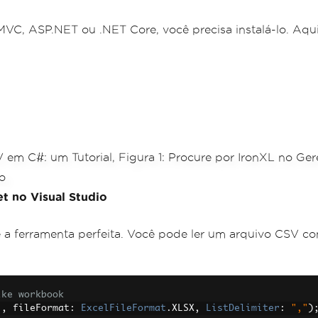
MVC, ASP.NET ou .NET Core, você precisa instalá-lo. Aqu
t no Visual Studio
a ferramenta perfeita. Você pode ler um arquivo CSV com
ike workbook
"
,
 fileFormat
:
ExcelFileFormat
.
XLSX
,
ListDelimiter
:
","
)