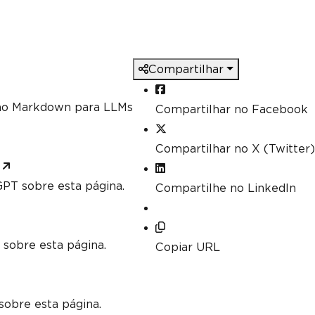
ch as Min, Max and Sum
].
Sum
();
].
Max
(
c 
=>
 c
.
DecimalValue
);
Compartilhar
mo Markdown para LLMs
Compartilhar no Facebook
Compartilhar no X (Twitter)
PT sobre esta página.
Compartilhe no LinkedIn
 sobre esta página.
Copiar URL
sobre esta página.