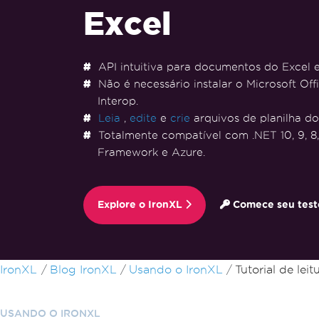
Excel
API intuitiva para documentos do Excel
Não é necessário instalar o Microsoft Off
Interop.
Leia
,
edite
e
crie
arquivos de planilha do
Totalmente compatível com .NET 10, 9, 8, 7
Framework e Azure.
Explore o IronXL
Comece seu teste
Ir para o conteúdo do rodapé
IronXL
Blog IronXL
Usando o IronXL
Tutorial de le
USANDO O IRONXL