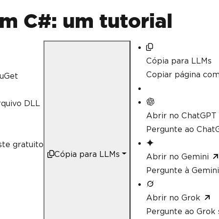
// Calculate aggregate values su
decimal
 sum 
=
 workSheet
[
"A2:A10"
m C#: um tutorial
// Linq compatible
decimal
 max 
=
 workSheet
[
"A2:A10"
Cópia para LLMs
Copiar página co
uGet
rquivo DLL
Abrir no ChatGPT
Pergunte ao ChatG
te gratuito
Cópia para LLMs
Abrir no Gemini
Pergunte à Gemini
Abrir no Grok
Pergunte ao Grok 