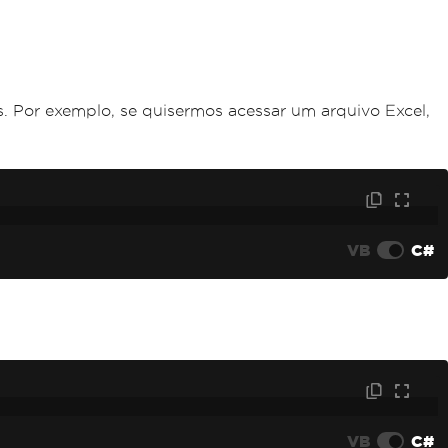
s. Por exemplo, se quisermos acessar um arquivo Excel,
VB
C#
VB
C#