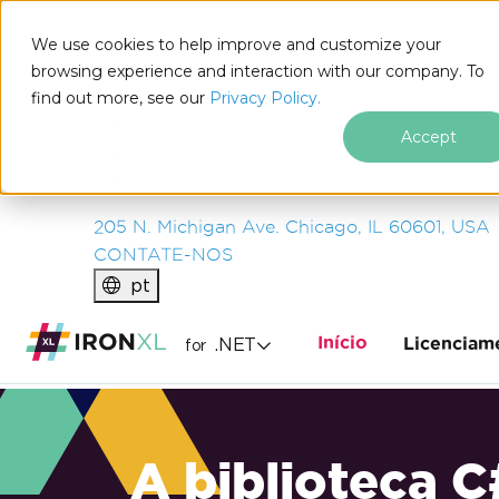
IRON
SOFTWARE
We use cookies to help improve and customize your
PRODUTOS
browsing experience and interaction with our company. To
find out more, see our
EMPRESA
Privacy Policy.
SOLUÇÕES
Accept
RECURSOS
SOBRE NÓS
205 N. Michigan Ave. Chicago, IL 60601, USA
CONTATE-NOS
pt
Início
.NET
Licenciam
for
A biblioteca C