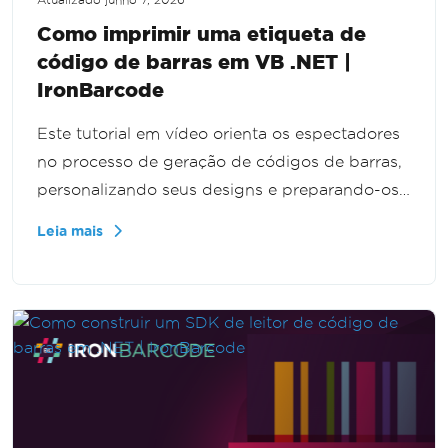
Como imprimir uma etiqueta de
código de barras em VB .NET |
IronBarcode
Este tutorial em vídeo orienta os espectadores
no processo de geração de códigos de barras,
personalizando seus designs e preparando-os
para impressão profissional. Ele se concentra
Leia mais
em aplicações do mundo real e inclui dicas
práticas para uma integração eficaz. Perfeito
para iniciantes e aqueles que buscam
aprimorar suas habilidades em gerenciamento
de códigos de barras.