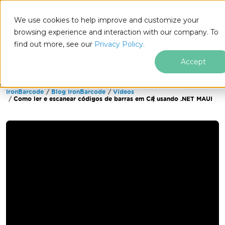
We use cookies to help improve and customize your
browsing experience and interaction with our company. To
find out more, see our
Privacy Policy.
for
.NET
Accept
IronBarcode
Blog IronBarcode
Vídeos
Ir para o conteúdo do rodapé
Como ler e escanear códigos de barras em C# usando .NET MAUI