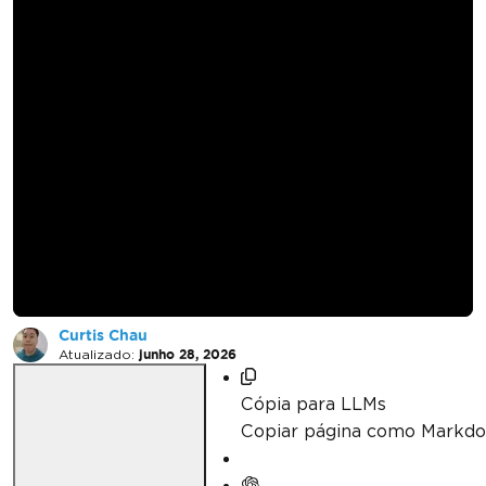
Como ler e escanear
códigos de barras
em C# usando .NET
MAUI
Curtis Chau
Atualizado:
junho 28, 2026
Cópia para LLMs
Copiar página como Markd