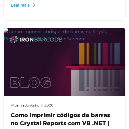
Projetado para desenvolvedores iniciantes e
Leia mais
experientes, aprenda a criar um aplicativo web
moderno e funcional sem problemas.
Compreenda os componentes e integre
capacidades de geração de códigos de barras
sem esforço.
Atualizado
junho 7, 2026
Como imprimir códigos de barras
no Crystal Reports com VB .NET |