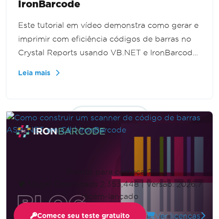
IronBarcode
Este tutorial em vídeo demonstra como gerar e
imprimir com eficiência códigos de barras no
Crystal Reports usando VB.NET e IronBarcode.
Os espectadores aprenderão a criar e
Leia mais
manipular imagens de códigos de barras,
melhorando as funcionalidades dos relatórios e
otimizando as operações de negócios.
Mostrar mais
Pronto para começar?
Nuget Downloads 2,353,448
|
Versão: 2026.7
recém-lançado
Ver licenças
Comece seu teste gratuito