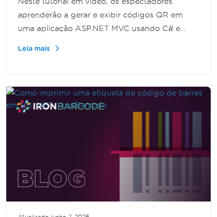
Neste tutorial em vídeo, os espectadores
aprenderão a gerar e exibir códigos QR em
uma aplicação ASP.NET MVC usando C# e
IronBarcode. O guia fornece etapas
Leia mais
abrangentes e exemplos de código para
integrar a funcionalidade de código QR
perfeitamente em seu projeto.
Atualizado
junho 7, 2026