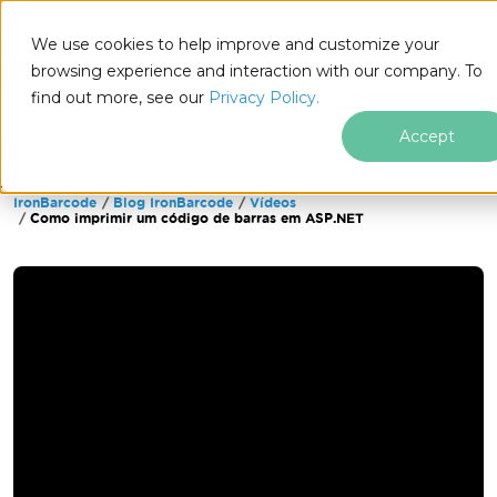
We use cookies to help improve and customize your
browsing experience and interaction with our company. To
find out more, see our
Privacy Policy.
for
.NET
Accept
IronBarcode
Blog IronBarcode
Vídeos
Ir para o conteúdo do rodapé
Como imprimir um código de barras em ASP.NET