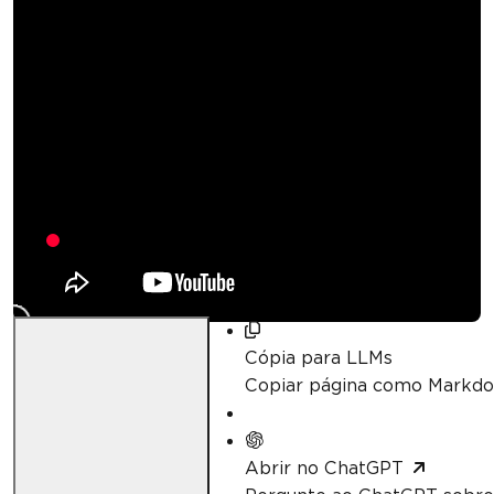
Como imprimir um
código de barras em
ASP.NET
Curtis Chau
Atualizado:
junho 28, 2026
Cópia para LLMs
Copiar página como Markd
Abrir no ChatGPT