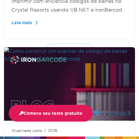
imprimir com eficiência códigos de barras no
Crystal Reports usando VB.NET e IronBarcode.
Os espectadores aprenderão a criar e
Leia mais
manipular imagens de códigos de barras,
melhorando as funcionalidades dos relatórios e
otimizando as operações de negócios.
Mostrar mais
Pronto para começar?
Nuget Downloads 2,353,448
|
Versão: 2026.7
recém-lançado
Ver licenças
Comece seu teste gratuito
Atualizado
junho 7, 2026