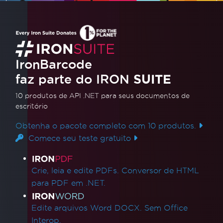
Como construir um scanner de
código de barras ASP .NET em C# |
IronBarcode
Este tutorial em vídeo orienta você na
IronBarcode
construção de um scanner de código de barras
faz parte do IRON
SUITE
no ASP.NET usando IronBarcode. Ele cobre
técnicas para ler códigos de barras de várias
10 produtos de API .NET
para seus documentos de
Leia mais
escritório
fontes como imagens, uploads e fluxos,
oferecendo uma abordagem passo a passo
Obtenha o pacote completo com 10 produtos.
para dominar esta aplicação útil.
Comece seu teste gratuito
Links de produtos
Crie, leia e edite PDFs. Conversor de HTML
para PDF em .NET.
Edite arquivos Word DOCX. Sem Office
Interop.