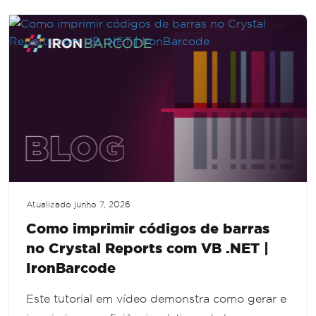
Compreenda os componentes e integre
capacidades de geração de códigos de barras
sem esforço.
Atualizado
junho 7, 2026
Como imprimir códigos de barras
no Crystal Reports com VB .NET |
IronBarcode
Este tutorial em vídeo demonstra como gerar e