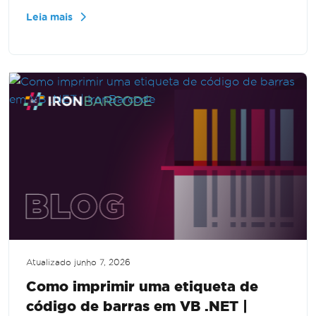
IronBarcode. O guia fornece etapas
Leia mais
abrangentes e exemplos de código para
integrar a funcionalidade de código QR
perfeitamente em seu projeto.
Atualizado
junho 7, 2026
Como imprimir uma etiqueta de
código de barras em VB .NET |