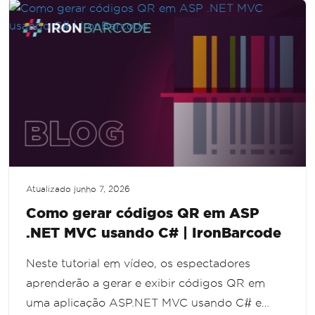
Atualizado
junho 7, 2026
Como gerar códigos QR em ASP
.NET MVC usando C# | IronBarcode
Neste tutorial em vídeo, os espectadores
aprenderão a gerar e exibir códigos QR em
uma aplicação ASP.NET MVC usando C# e