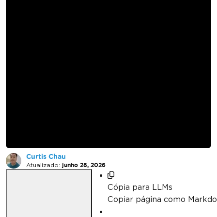
Como criar códigos
de barras como
fluxos em C#
usando IronBarcode
Curtis Chau
Atualizado:
junho 28, 2026
Cópia para LLMs
Copiar página como Markd