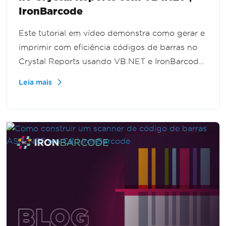
IronBarcode
Este tutorial em vídeo demonstra como gerar e
imprimir com eficiência códigos de barras no
Crystal Reports usando VB.NET e IronBarcode.
Os espectadores aprenderão a criar e
Leia mais
manipular imagens de códigos de barras,
melhorando as funcionalidades dos relatórios e
otimizando as operações de negócios.