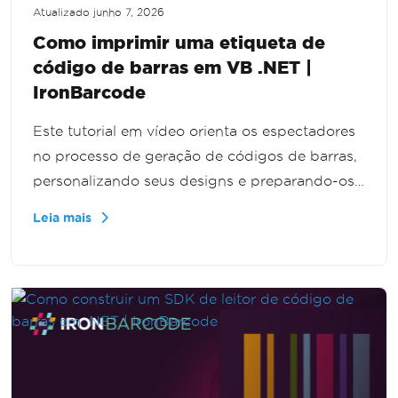
Atualizado
junho 7, 2026
Como imprimir uma etiqueta de
código de barras em VB .NET |
IronBarcode
Este tutorial em vídeo orienta os espectadores
no processo de geração de códigos de barras,
personalizando seus designs e preparando-os
para impressão profissional. Ele se concentra
Leia mais
em aplicações do mundo real e inclui dicas
práticas para uma integração eficaz. Perfeito
para iniciantes e aqueles que buscam
aprimorar suas habilidades em gerenciamento
de códigos de barras.