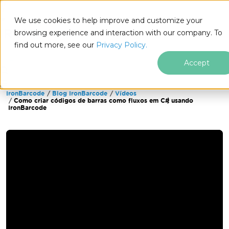
We use cookies to help improve and customize your
browsing experience and interaction with our company. To
find out more, see our
Privacy Policy.
for
.NET
Accept
IronBarcode
Blog IronBarcode
Vídeos
Ir para o conteúdo do rodapé
Como criar códigos de barras como fluxos em C# usando
IronBarcode