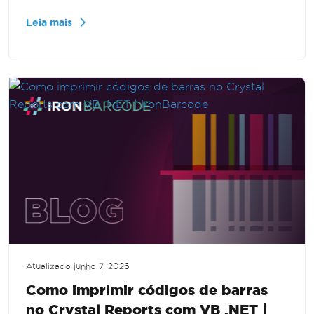
Projetado para desenvolvedores iniciantes e
Leia mais
experientes, aprenda a criar um aplicativo web
moderno e funcional sem problemas.
Compreenda os componentes e integre
capacidades de geração de códigos de barras
sem esforço.
Atualizado
junho 7, 2026
Como imprimir códigos de barras
no Crystal Reports com VB .NET |