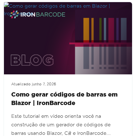
Atualizado
junho 7, 2026
Como gerar códigos de barras em
Blazor | IronBarcode
Este tutorial em vídeo orienta você na
construção de um gerador de códigos de
barras usando Blazor, C# e IronBarcode.