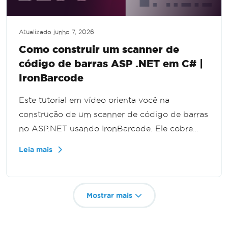
Atualizado
junho 7, 2026
Como construir um scanner de
código de barras ASP .NET em C# |
IronBarcode
Este tutorial em vídeo orienta você na
construção de um scanner de código de barras
no ASP.NET usando IronBarcode. Ele cobre
técnicas para ler códigos de barras de várias
Leia mais
fontes como imagens, uploads e fluxos,
oferecendo uma abordagem passo a passo
para dominar esta aplicação útil.
Mostrar mais