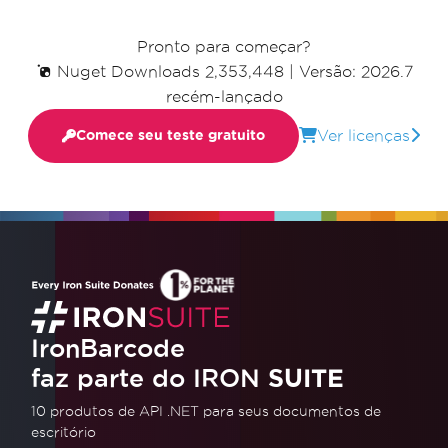
Pronto para começar?
Nuget Downloads 2,353,448
|
Versão: 2026.7
recém-lançado
Ver licenças
Comece seu teste gratuito
IronBarcode
faz parte do IRON
SUITE
10 produtos de API .NET
para seus documentos de
escritório