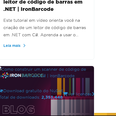
leitor de código de barras em
.NET | IronBarcode
Este tutorial em vídeo orienta você na
criação de um leitor de código de barras
em .NET com C#. Aprenda a usar o
IronBarcode para escanear e decodificar
Leia mais
códigos de barras a partir de imagens,
passo a passo.
Download gratuito do NuGet
Ver licenças
Total de downloads:
2,353,448