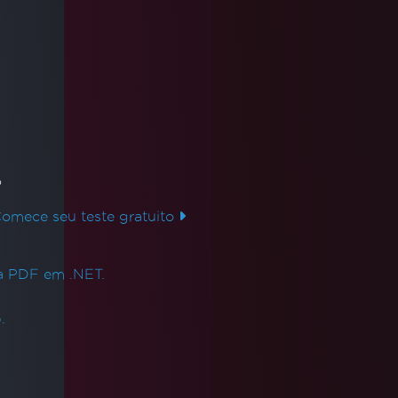
Atualizado
junho 7, 2026
Como imprimir códigos de
barras no Crystal Reports com
VB .NET | IronBarcode
Este tutorial em vídeo demonstra como
o
gerar e imprimir com eficiência códigos
de barras no Crystal Reports usando
mece seu teste gratuito
VB.NET e IronBarcode. Os espectadores
Leia mais
aprenderão a criar e manipular imagens
ra PDF em .NET.
de códigos de barras, melhorando as
funcionalidades dos relatórios e
.
otimizando as operações de negócios.