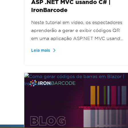
ASP .NET MVC usando C# |
IronBarcode
Neste tutorial em vídeo, os espectadores
aprenderão a gerar e exibir códigos QR
em uma aplicação ASP.NET MVC usando
C# e IronBarcode. O guia fornece etapas
Leia mais
abrangentes e exemplos de código para
integrar a funcionalidade de código QR
perfeitamente em seu projeto.
Pronto para começar?
Nuget Downloads 2,353,448
|
Versão: 202