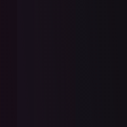
Atualizado
junho 7, 2026
Como construir um scanner de
código de barras ASP .NET em
C# | IronBarcode
Este tutorial em vídeo orienta você na
construção de um scanner de código de
barras no ASP.NET usando IronBarcode.
Ele cobre técnicas para ler códigos de
Leia mais
barras de várias fontes como imagens,
uploads e fluxos, oferecendo uma
abordagem passo a passo para dominar
esta aplicação útil.