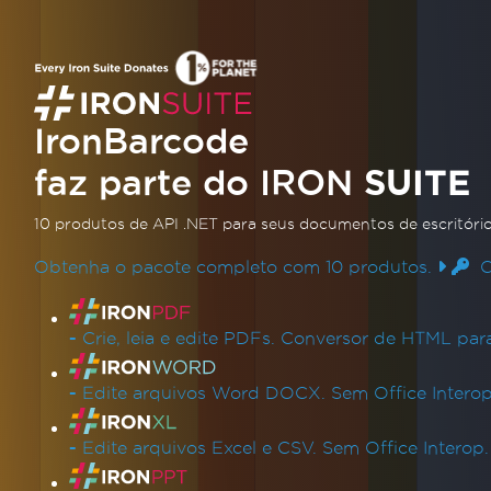
Atualizado
junho 7, 2026
Como gerar códigos de barras
em Blazor | IronBarcode
IronBarcode
Este tutorial em vídeo orienta você na
faz parte do IRON
SUITE
construção de um gerador de códigos
10 produtos de API .NET
para seus documentos de escritóri
de barras usando Blazor, C# e
IronBarcode. Projetado para
Obtenha o pacote completo com 10 produtos.
Co
Leia mais
desenvolvedores iniciantes e experientes,
Links de produtos
aprenda a criar um aplicativo web
-
Crie, leia e edite PDFs. Conversor de HTML pa
moderno e funcional sem problemas.
Compreenda os componentes e integre
-
Edite arquivos Word DOCX. Sem Office Interop
capacidades de geração de códigos de
barras sem esforço.
-
Edite arquivos Excel e CSV. Sem Office Interop.