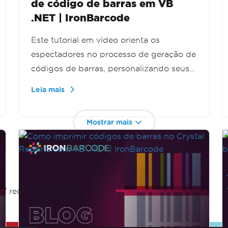
de código de barras em VB
.NET | IronBarcode
Este tutorial em vídeo orienta os
espectadores no processo de geração de
códigos de barras, personalizando seus
designs e preparando-os para impressão
Leia mais
profissional. Ele se concentra em
aplicações do mundo real e inclui dicas
Mostrar mais
práticas para uma integração eficaz.
Perfeito para iniciantes e aqueles que
buscam aprimorar suas habilidades em
gerenciamento de códigos de barras.
6.7 recém-lançado