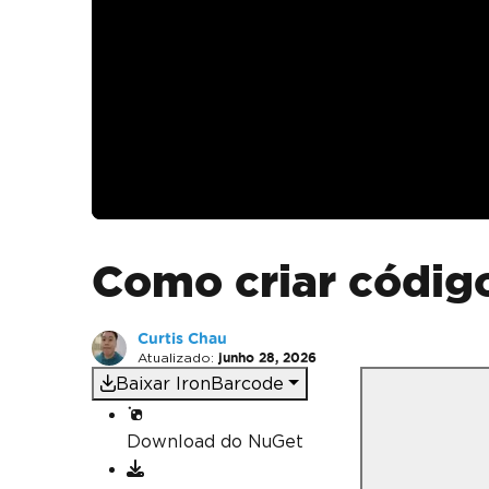
Como criar códig
Curtis Chau
Atualizado:
junho 28, 2026
Baixar IronBarcode
Download do NuGet