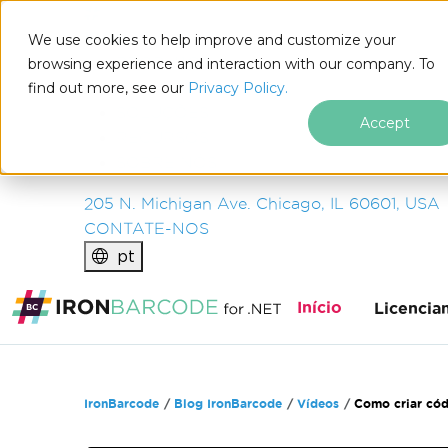
IRON
SOFTWARE
We use cookies to help improve and customize your
PRODUTOS
browsing experience and interaction with our company. To
find out more, see our
EMPRESA
Privacy Policy.
SOLUÇÕES
Accept
RECURSOS
SOBRE NÓS
205 N. Michigan Ave. Chicago, IL 60601, USA
CONTATE-NOS
pt
Início
Licencia
Ir para o conteúdo do rodapé
IronBarcode
Blog IronBarcode
Vídeos
Como criar có