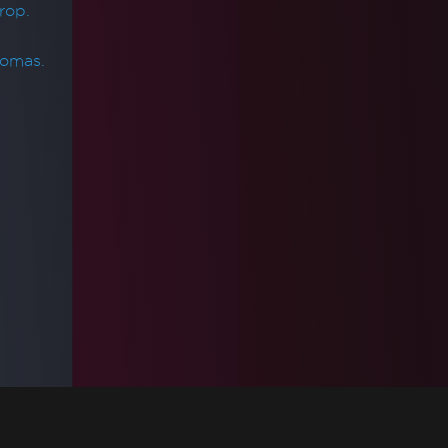
rop.
iomas.