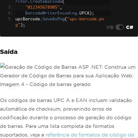
riter
.
CreateBarcode
(
"012345678905"
,
BarcodeWriterEncoding
.
UPCA
);
upcBarcode
.
SaveAsPng
(
"upc-barcode.pn
g"
);
VB
C#
Saída
Os códigos de barras UPC A e EAN incluem validação
automática de checksum, prevenindo erros de
codificação durante o processo de geração do código
de barras. Para uma lista completa de formatos
suportados, veja a
referência de formatos de código de