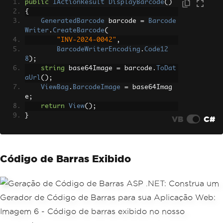
public
IActionResult
DisplayBarcode
()
{
GeneratedBarcode
 barcode 
=
Barcode
Writer
.
CreateBarcode
(
"INV-2024-0042"
,
BarcodeWriterEncoding
.
Code12
8
);
string
 base64Image 
=
 barcode
.
ToDat
aUrl
();
ViewBag
.
BarcodeImage
=
 base64Imag
e
;
return
View
();
}
VB
C#
Código de Barras Exibido