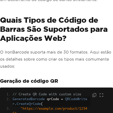
Quais Tipos de Código de
Barras São Suportados para
Aplicações Web?
O IronBarcode suporta mais de 30 formatos. Aqui estão
os detalhes sobre como criar os tipos mais comumente
usados:
Geração de código QR
// Create QR Code with custom size
GeneratedBarcode
 qrCode 
=
QRCodeWrite
r
.
CreateQrCode
(
"https://example.com/product/1234