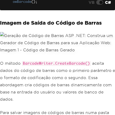
VB
C#
owBarcode
();
// Return as image for display 
in browser
byte
[]
 barcodeBytes 
=
 barcode
.
Imagem de Saída do Código de Barras
ToPngBinaryData
();
return
File
(
barcodeBytes
,
"ima
ge/png"
);
}
}
O método
aceita
BarcodeWriter.CreateBarcode()
dados do código de barras como o primeiro parâmetro e
o formato de codificação como o segundo. Essa
abordagem cria códigos de barras dinamicamente com
base na entrada do usuário ou valores de banco de
dados.
Para salvar imagens de códigos de barras numa pasta