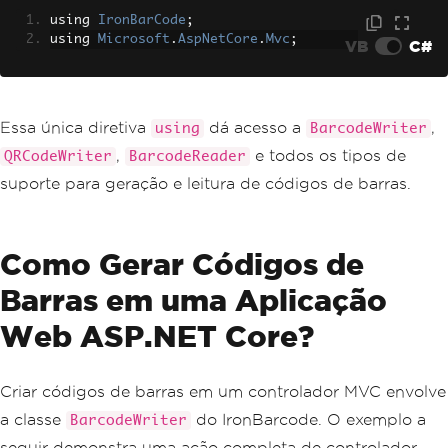
using 
IronBarCode
;
using 
Microsoft
.
AspNetCore
.
Mvc
;
VB
C#
Essa única diretiva
dá acesso a
,
using
BarcodeWriter
,
e todos os tipos de
QRCodeWriter
BarcodeReader
suporte para geração e leitura de códigos de barras.
Como Gerar Códigos de
Barras em uma Aplicação
Web ASP.NET Core?
Criar códigos de barras em um controlador MVC envolve
a classe
do IronBarcode. O exemplo a
BarcodeWriter
seguir demonstra uma ação completa de controlador