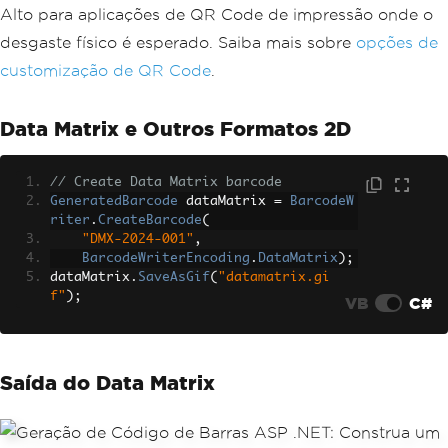
Alto para aplicações de QR Code de impressão onde o
desgaste físico é esperado. Saiba mais sobre
opções de
customização de QR Code
.
Data Matrix e Outros Formatos 2D
// Create Data Matrix barcode
GeneratedBarcode
 dataMatrix 
=
BarcodeW
riter
.
CreateBarcode
(
"DMX-2024-001"
,
BarcodeWriterEncoding
.
DataMatrix
);
dataMatrix
.
SaveAsGif
(
"datamatrix.gi
f"
);
VB
C#
Saída do Data Matrix