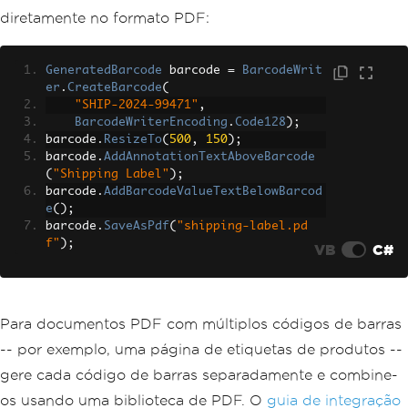
diretamente no formato PDF:
GeneratedBarcode
 barcode 
=
BarcodeWrit
er
.
CreateBarcode
(
"SHIP-2024-99471"
,
BarcodeWriterEncoding
.
Code128
);
barcode
.
ResizeTo
(
500
,
150
);
barcode
.
AddAnnotationTextAboveBarcode
(
"Shipping Label"
);
barcode
.
AddBarcodeValueTextBelowBarcod
e
();
barcode
.
SaveAsPdf
(
"shipping-label.pd
f"
);
VB
C#
Para documentos PDF com múltiplos códigos de barras
-- por exemplo, uma página de etiquetas de produtos --
gere cada código de barras separadamente e combine-
os usando uma biblioteca de PDF. O
guia de integração