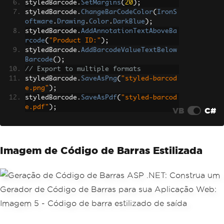
styledBarcode
.
SetMargins
(
20
);
styledBarcode
.
ChangeBarCodeColor
(
IronS
oftware
.
Drawing
.
Color
.
DarkBlue
);
styledBarcode
.
AddAnnotationTextAboveBa
rcode
(
"Product ID:"
);
styledBarcode
.
AddBarcodeValueTextBelow
Barcode
();
// Export to multiple formats
styledBarcode
.
SaveAsPng
(
"styled-barcod
e.png"
);
styledBarcode
.
SaveAsPdf
(
"styled-barcod
e.pdf"
);
VB
C#
Imagem de Código de Barras Estilizada