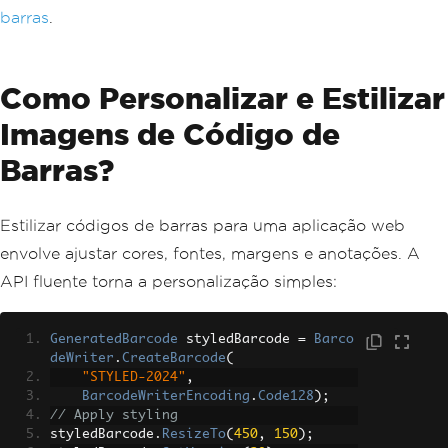
barras
.
Como Personalizar e Estilizar
Imagens de Código de
Barras?
Estilizar códigos de barras para uma aplicação web
envolve ajustar cores, fontes, margens e anotações. A
API fluente torna a personalização simples:
GeneratedBarcode
 styledBarcode 
=
Barco
deWriter
.
CreateBarcode
(
"STYLED-2024"
,
BarcodeWriterEncoding
.
Code128
);
// Apply styling
styledBarcode
.
ResizeTo
(
450
,
150
);