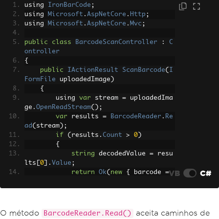
using 
IronBarCode
;
using 
Microsoft
.
AspNetCore
.
Http
;
using 
Microsoft
.
AspNetCore
.
Mvc
;
public
class
BarcodeScanController
:
C
ontroller
{
public
IActionResult
ScanBarcode
(
I
FormFile
 uploadedImage
)
{
        using 
var
 stream 
=
 uploadedIma
ge
.
OpenReadStream
();
var
 results 
=
BarcodeReader
.
Re
ad
(
stream
);
if
(
results
.
Count
>
0
)
{
string
 decodedValue 
=
 resu
lts
[
0
].
Value
;
VB
C#
return
Ok
(
new
{
 barcode 
=
decodedValue 
});
}
return
BadRequest
(
"No barcode 
detected in image."
);
O método
aceita caminhos de
BarcodeReader.Read()
}