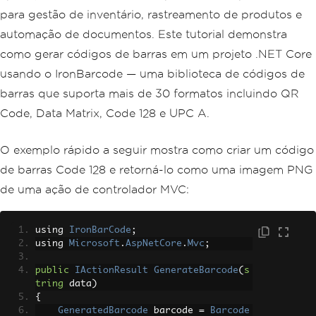
para gestão de inventário, rastreamento de produtos e
automação de documentos. Este tutorial demonstra
como gerar códigos de barras em um projeto .NET Core
usando o IronBarcode — uma biblioteca de códigos de
barras que suporta mais de 30 formatos incluindo QR
Code, Data Matrix, Code 128 e UPC A.
O exemplo rápido a seguir mostra como criar um código
de barras Code 128 e retorná-lo como uma imagem PNG
de uma ação de controlador MVC:
using 
IronBarCode
;
using 
Microsoft
.
AspNetCore
.
Mvc
;
public
IActionResult
GenerateBarcode
(
s
tring
 data
)
{
GeneratedBarcode
 barcode 
=
Barcode