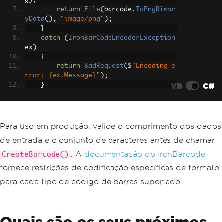
g
);
return
File
(
barcode
.
ToPngBinar
yData
(),
"image/png"
);
}
catch
(
IronBarCodeEncoderException
ex
)
{
return
BadRequest
(
$
"Encoding e
rror: {ex.Message}"
);
VB
C#
}
catch
(
ArgumentException
 ex
)
{
return
BadRequest
(
$
"Unknown fo
rmat: {ex.Message}"
);
Para uso em produção, valide o comprimento dos dados
}
de entrada e o conjunto de caracteres antes de chamar
}
. A
documentação do IronBarcode
CreateBarcode()
fornece restrições de codificação específicas de formato
para cada tipo de código de barras suportado.
Quais são os seus próximos