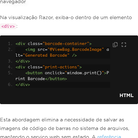
Na visualização Razor, exiba-o dentro de um elemento
:
<div>
<div
class
=
"barcode-container"
>
<img
src
=
"@ViewBag.BarcodeImage"
a
lt
=
"Generated Barcode"
/>
</div>
<div
class
=
"print-actions"
>
<button
onclick
=
"
window
.
print
()
"
>
P
rint Barcode
</button>
</div>
HTML
Esta abordagem elimina a necessidade de salvar as
imagens de código de barras no sistema de arquivos,
mantendo o serviço web sem estado. A
referência