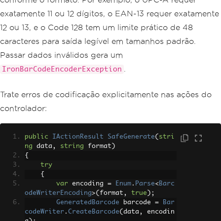
exatamente 11 ou 12 dígitos, o EAN-13 requer exatamente
12 ou 13, e o Code 128 tem um limite prático de 48
caracteres para saída legível em tamanhos padrão.
Passar dados inválidos gera um
.
IronBarCodeEncoderException
Trate erros de codificação explicitamente nas ações do
controlador:
public
IActionResult
SafeGenerate
(
stri
ng
 data
,
string
 format
)
{
try
{
var
 encoding 
=
Enum
.
Parse
<
Barc
odeWriterEncoding
>(
format
,
true
);
GeneratedBarcode
 barcode 
=
Bar
codeWriter
.
CreateBarcode
(
data
,
 encodin