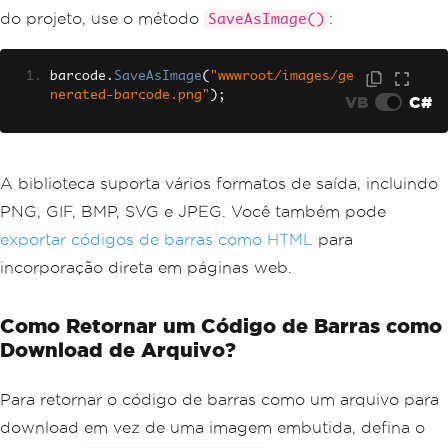
do projeto, use o método
:
SaveAsImage()
barcode
.
SaveAsImage
(
"wwwroot/images/ge
nerated-barcode.png"
);
VB
C#
A biblioteca suporta vários formatos de saída, incluindo
PNG, GIF, BMP, SVG e JPEG. Você também pode
exportar códigos de barras como HTML
para
incorporação direta em páginas web.
Como Retornar um Código de Barras como
Download de Arquivo?
Para retornar o código de barras como um arquivo para
download em vez de uma imagem embutida, defina o