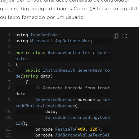
que cria um código de barras Code 128 baseado em URL
ou texto fornecido por um usuário:
using 
IronBarCode
;
using 
Microsoft
.
AspNetCore
.
Mvc
;
public
class
BarcodeController
:
Contr
oller
{
public
IActionResult
GenerateBarco
de
(
string
 data
)
{
// Generate barcode from input 
data
GeneratedBarcode
 barcode 
=
Bar
codeWriter
.
CreateBarcode
(
            data
,
BarcodeWriterEncoding
.
Code
128
);
        barcode
.
ResizeTo
(
400
,
120
);
        barcode
.
AddBarcodeValueTextBel