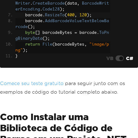
Writer
.
CreateBarcode
(
data
,
BarcodeWrit
erEncoding
.
Code128
);
    barcode
.
ResizeTo
(
400
,
120
);
    barcode
.
AddBarcodeValueTextBelowBa
rcode
();
byte
[]
 barcodeBytes 
=
 barcode
.
ToPn
gBinaryData
();
return
File
(
barcodeBytes
,
"image/p
ng"
);
}
VB
C#
Comece seu teste gratuito
para seguir junto com os
exemplos de código do tutorial completo abaixo.
Como Instalar uma
Biblioteca de Código de