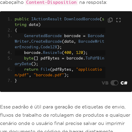
cabeçalho
na resposta:
Content-Disposition
public
IActionResult
DownloadBarcode
(
s
tring
 data
)
{
GeneratedBarcode
 barcode 
=
Barcode
Writer
.
CreateBarcode
(
data
,
BarcodeWrit
erEncoding
.
Code128
);
    barcode
.
ResizeTo
(
400
,
120
);
byte
[]
 pdfBytes 
=
 barcode
.
ToPdfBin
aryData
();
return
File
(
pdfBytes
,
"applicatio
n/pdf"
,
"barcode.pdf"
);
}
VB
C#
Esse padrão é útil para geração de etiquetas de envio,
fluxos de trabalho de rotulagem de produtos e qualquer
cenário onde o usuário final precise salvar ou imprimir
um documento de código de barras diretamente.