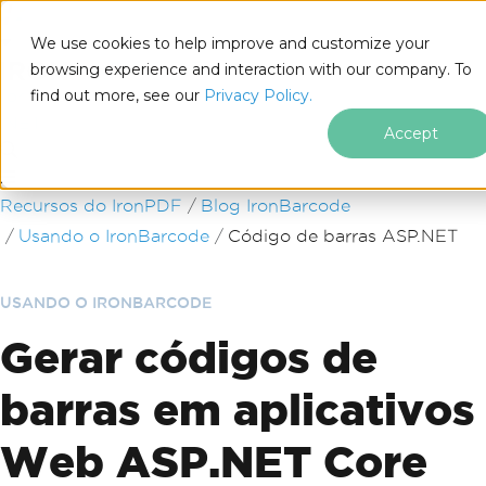
We use cookies to help improve and customize your
browsing experience and interaction with our company. To
find out more, see our
Privacy Policy.
for
.NET
Accept
Ir para o conteúdo do rodapé
Recursos do IronPDF
Blog IronBarcode
Usando o IronBarcode
Código de barras ASP.NET
USANDO O IRONBARCODE
Gerar códigos de
barras em aplicativos
Web ASP.NET Core