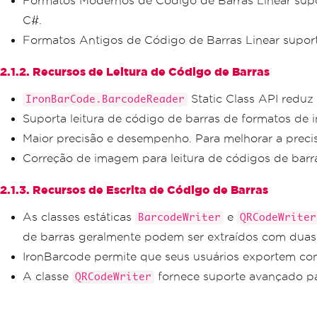
Formatos Modernos de Código de Barras Linear supo
C#.
Formatos Antigos de Código de Barras Linear supor
2.1.2. Recursos de Leitura de Código de Barras
Static Class API reduz
IronBarCode.BarcodeReader
Suporta leitura de código de barras de formatos de 
Maior precisão e desempenho. Para melhorar a precis
Correção de imagem para leitura de códigos de barras
2.1.3. Recursos de Escrita de Código de Barras
As classes estáticas
e
BarcodeWriter
QRCodeWriter
de barras geralmente podem ser extraídos com duas 
IronBarcode permite que seus usuários exportem c
A classe
fornece suporte avançado p
QRCodeWriter