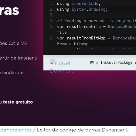
using 
IronBarCode
;
ras
using 
System
.
Drawing
;
// Reading a barcode is easy wit
var
 resultFromFile 
=
BarcodeRead
file
var
 resultFromBitMap 
=
BarcodeRe
ões C# e VB
From a bitmap
var
 resultFromImage 
=
BarcodeRea
// From an image file
artir de imagens
var
 resultFromPdf 
=
BarcodeReade
Install-Package 
om PDF use ReadPdf
 Standard e
// To configure and fine-tune ba
Options class
var
 myOptionsExample 
=
new
Barco
{
teste gratuito
// Choose a reading speed fr
etail
// There is a tradeoff in pe
Speed
=
ReadingSpeed
.
Balance
 componentes
Leitor de código de barras Dynamsoft
// Reader will stop scanning