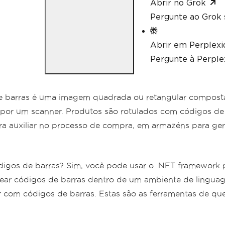
Abrir no Grok
UseCode39ExtendedMode
=
true
};
Pergunte ao Grok 
// Read with the options applied
var
 results 
=
BarcodeReader
.
Read
Abrir em Perplexi
Pergunte à Perplex
// Create a barcode with one lin
var
 myBarcode 
=
BarcodeWriter
.
Cr
ng
.
EAN8
);
barras é uma imagem quadrada ou retangular composta p
// After creating a barcode, we 
myBarcode
.
ResizeTo
(
400
,
100
);
or um scanner. Produtos são rotulados com códigos de ba
para auxiliar no processo de compra, em armazéns para gere
// Save our newly-created barcod
myBarcode
.
SaveAsImage
(
"EAN8.jpeg
// Get the barcode as an image f
digos de barras? Sim, você pode usar o .NET framework pa
var
 myBarcodeImage 
=
 myBarcode
.
I
ar códigos de barras dentro de um ambiente de lingua
 com códigos de barras. Estas são as ferramentas de que