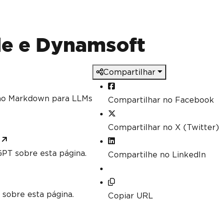
e
,
ormats are scanned for
de e Dynamsoft
rcode types to search for would improve 
Encoding
.
AllOneDimensional
,
Compartilhar
to read barcodes from multiple images in 
mo Markdown para LLMs
Compartilhar no Facebook
lelized barcode reading
Compartilhar no X (Twitter)
ame in which to scan for barcodes
PT sobre esta página.
Compartilhe no LinkedIn
ll significantly improve performance and 
 sobre esta página.
Copiar URL
9 barcodes
tected, try to read with both the base a