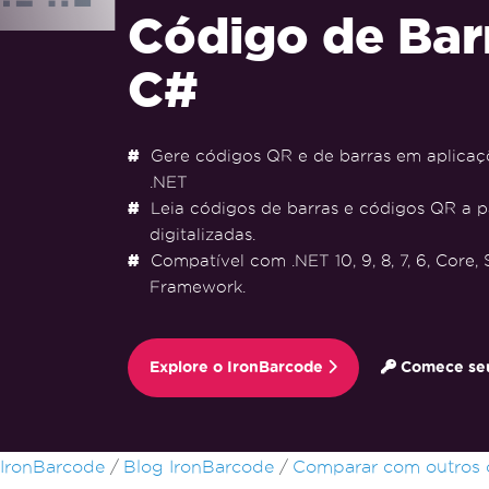
Código de Bar
C#
Gere códigos QR e de barras em aplicaç
.NET
Leia códigos de barras e códigos QR a p
digitalizadas.
Compatível com .NET 10, 9, 8, 7, 6, Core,
Framework.
Explore o IronBarcode
Comece seu 
Ir para o conteúdo do rodapé
IronBarcode
Blog IronBarcode
Comparar com outros