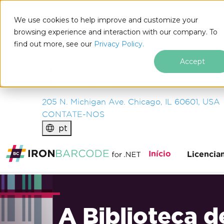
IRON
SOFTWARE
We use cookies to help improve and customize your
PRODUTOS
browsing experience and interaction with our company. To
find out more, see our
EMPRESA
Privacy Policy.
SOLUÇÕES
Accept
RECURSOS
SOBRE NÓS
205 N. Michigan Ave. Chicago, IL 60601, USA
CONTATE-NOS
pt
Início
Licencia
A Biblioteca d