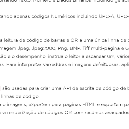
rtando Texto, Número e Dados Binários incluindo gerado
tando apenas códigos Numéricos incluindo UPC-A, UPC-E,
 a leitura de código de barras e QR a uma única linha de 
imagem Jpeg, Jpeg2000, Png, BMP, Tiff multi-página e Gi
ão e o desempenho, instrua o leitor a escanear um, vário
. Para interpretar varreduras e imagens defeituosas, apl
são usadas para criar uma API de escrita de código de 
linhas de código.
omo imagens, exportem para páginas HTML e exportem pa
ara renderização de códigos QR com recursos avançados