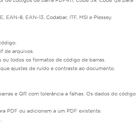
r de códigos de barra PDF417, Code 39, Code 128 para
 EAN-8, EAN-13, Codabar, ITF, MSI e Plessey.
código.
f de arquivos.
s ou todos os formatos de código de barras.
ique ajustes de ruído e contraste ao documento.
barras e QR com tolerância a falhas. Os dados do código
ra PDF ou adicionem a um PDF existente.
.