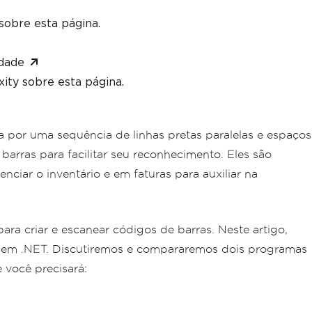
sobre esta página.
(
"barcode.png"
,
 myOptionsExample
);
dade
ity sobre esta página.
e of code
eateBarcode
(
"12345"
,
BarcodeWriterEncodi
or uma sequência de linhas pretas paralelas e espaços
may choose to resize
rras para facilitar seu reconhecimento. Eles são
nciar o inventário e em faturas para auxiliar na
e as an image
"
);
or further processing
ra criar e escanear códigos de barras. Neste artigo,
mage
;
gem .NET. Discutiremos e compararemos dois programas
 você precisará: