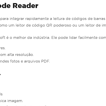
ode Reader
ara integrar rapidamente a leitura de códigos de barr
omo um leitor de código QR poderoso ou um leitor de im
t é o melhor da indústria. Ele pode lidar facilmente com
res.
com alta resolução.
ndes fotos e arquivos PDF.
r
ds
nica imagem.