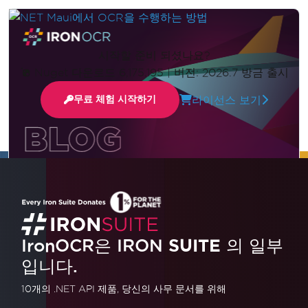
시작할 준비 되셨나요?
Nuget 다운로드 6,175,195
|
버전: 2026.7 방금 출시
라이선스 보기
무료 체험 시작하기
업데이트됨
1월 10, 2026
NET Maui에서 OCR을 수행하는 방법
IronOCR은 IRON
SUITE
의 일부
.NET MAUI 와 IronOCR 사용하여 크로스 플랫폼
입니다.
모바일 앱을 개발하는 방법을 알아보세요. 이 비디오
는 IronOCR 프로젝트에 통합하여 모바일 기기에서
10개의 .NET API 제품
, 당신의 사무 문서를 위해
효율적인 광학 문자 인식 기능을 구현하는 방법에 대