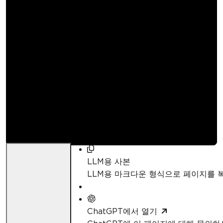
C#에서 OCR을 사용하
여 특정 문서를 읽는 방
법
Kannapat Udonpant
업데이트됨:
4월 21, 2026
LLM용 사본
LLM용 마크다운 형식으로 페이지를
ChatGPT에서 열기