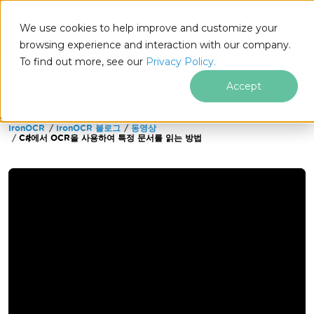
We use cookies to help improve and customize your
browsing experience and interaction with our company.
To find out more, see our
Privacy Policy.
for
.NET
Accept
IronOCR
IronOCR 블로그
동영상
푸터 콘텐츠로 바로가기
C#에서 OCR을 사용하여 특정 문서를 읽는 방법