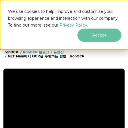
We use cookies to help improve and customize your
browsing experience and interaction with our company.
To find out more, see our
Privacy Policy.
for
.NET
Accept
IronOCR
IronOCR 블로그
동영상
푸터 콘텐츠로 바로가기
NET Maui에서 OCR을 수행하는 방법 | IronOCR