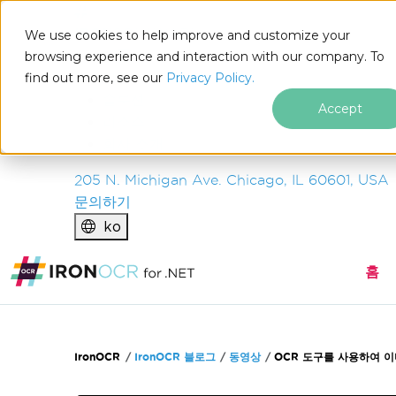
IRON
SOFTWARE
We use cookies to help improve and customize your
제품
browsing experience and interaction with our company. To
find out more, see our
기업
Privacy Policy.
솔루션
Accept
리소스
회사 소개
205 N. Michigan Ave. Chicago, IL 60601, USA
문의하기
ko
홈
푸터 콘텐츠로 바로가기
IronOCR
IronOCR 블로그
동영상
OCR 도구를 사용하여 이