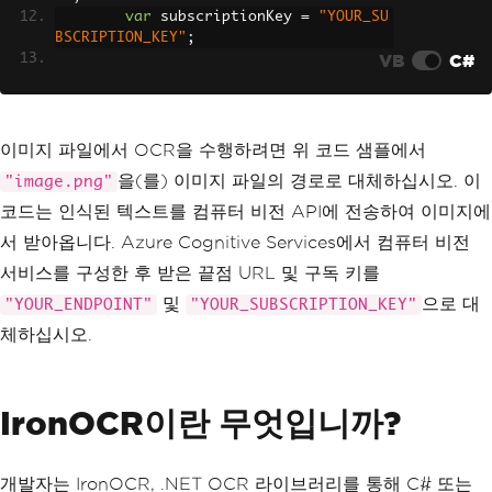
var
 subscriptionKey 
=
"YOUR_SU
BSCRIPTION_KEY"
;
VB
C#
// Create a new instance of th
e ComputerVisionClient
var
 client 
=
new
ComputerVisio
nClient
(
new
ApiKeyServiceClientCredent
이미지 파일에서 OCR을 수행하려면 위 코드 샘플에서
ials
(
subscriptionKey
))
을(를) 이미지 파일의 경로로 대체하십시오. 이
"image.png"
{
Endpoint
=
 endpoint
코드는 인식된 텍스트를 컴퓨터 비전 API에 전송하여 이미지에
};
서 받아옵니다. Azure Cognitive Services에서 컴퓨터 비전
// Perform OCR on the specifie
서비스를 구성한 후 받은 끝점 URL 및 구독 키를
d image
및
으로 대
"YOUR_ENDPOINT"
"YOUR_SUBSCRIPTION_KEY"
var
 result 
=
await
 client
.
Reco
gnizePrintedTextInStreamAsync
(
true
,
"i
체하십시오.
mage.png"
);
// Iterate over the results an
IronOCR이란 무엇입니까?
d print the recognized text
foreach
(
var
 region 
in
 result
.
Regions
)
{
개발자는 IronOCR, .NET OCR 라이브러리를 통해 C# 또는