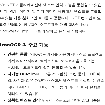
foreach
(
var
 line 
in
 regio
VB.NET 애플리케이션에 텍스트 인식 기능을 통합할 수 있습
n
.
Lines
)
{
니다. PDF, 이미지 및 기타 미디어 유형에서 텍스트를 추출할
foreach
(
var
 word 
in
 l
수 있는 사용 친화적인 API를 제공합니다. .NET 컴포넌트 및
ine
.
Words
)
{
라이브러리에 전문화된 소프트웨어 개발 회사인 Iron
Console
.
WriteLine
Software가 IronOCR을 개발하고 유지 관리합니다.
(
word
.
Text
);
}
}
IronOCR 의 주요 기능
}
}
간편한 통합:
NuGet 패키지를 사용하거나 직접 프로젝트
}
에서 라이브러리에 액세스하여 IronOCR을 C# 또는
VB.NET 프로젝트에 쉽게 통합할 수 있습니다.
다기능 OCR:
IronOCR은 스크린샷, 스캔 문서, PDF 파
일, 사진과 같은 다양한 소스에서 텍스트를 인식할 수 있습
니다. BMP, TIFF, PNG, JPEG 등의 여러 이미지 유형을
처리할 수 있습니다.
정확한 텍스트 인식:
IronOCR은 고급 OCR 알고리즘을