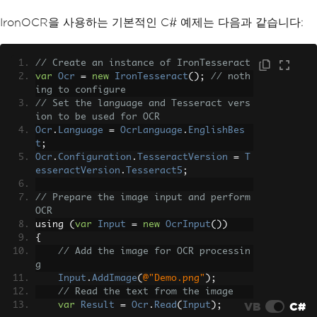
IronOCR을 사용하는 기본적인 C# 예제는 다음과 같습니다:
// Create an instance of IronTesseract
var
Ocr
=
new
IronTesseract
();
// noth
ing to configure
// Set the language and Tesseract vers
ion to be used for OCR
Ocr
.
Language
=
OcrLanguage
.
EnglishBes
t
;
Ocr
.
Configuration
.
TesseractVersion
=
T
esseractVersion
.
Tesseract5
;
// Prepare the image input and perform 
OCR
using 
(
var
Input
=
new
OcrInput
())
{
// Add the image for OCR processin
g
Input
.
AddImage
(
@"Demo.png"
);
// Read the text from the image
VB
C#
var
Result
=
Ocr
.
Read
(
Input
);