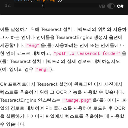
romFile
(
"image.png"
))
VB
C#
{
// Process the image a
nd extract the text
                using 
(
var
 page 
=
 engi
ne
.
Process
(
img
))
이를 달성하기 위해 Tesseract 설치 디렉토리의 위치와 사용하
{
고자 하는 언어나 언어들을 TesseractEngine 생성자 옵션에
// Get the extract
ed text
제공합니다.
을(를) 사용하려는 언어 또는 언어들에 대
"eng"
var
 text 
=
 page
.
Ge
한 언어 코드로 대체하고,
을
"path_to_tesseract_folder"
tText
();
Console
.
WriteLine
(를) Tesseract 설치 디렉토리의 실제 경로로 대체하십시오
(
text
);
// Print the extracted text
(예: 영어의 경우
).
"eng"
}
}
}
C# 프로젝트에서 Tesseract 설정이 완료되면 이제 사진에서
}
텍스트를 추출하기 위해 그 OCR 기능을 사용할 수 있습니다.
}
TesseractEngine 인스턴스는
을(를) 이미지 파
"image.png"
일의 경로로 대체하여 Pix 클래스를 사용하여 로드된 후 OCR
을 실행하거나 이미지 파일에서 텍스트를 추출하는 데 사용할
수 있습니다.