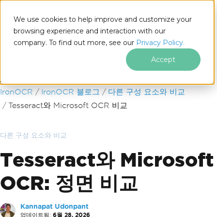
We use cookies to help improve and customize your
browsing experience and interaction with our
company. To find out more, see our
Privacy Policy.
for
.NET
Accept
푸터 콘텐츠로 바로가기
IronOCR
IronOCR 블로그
다른 구성 요소와 비교
Tesseract와 Microsoft OCR 비교
다른 구성 요소와 비교
Tesseract와 Microsoft
OCR: 정면 비교
Kannapat Udonpant
업데이트됨:
6월 28, 2026