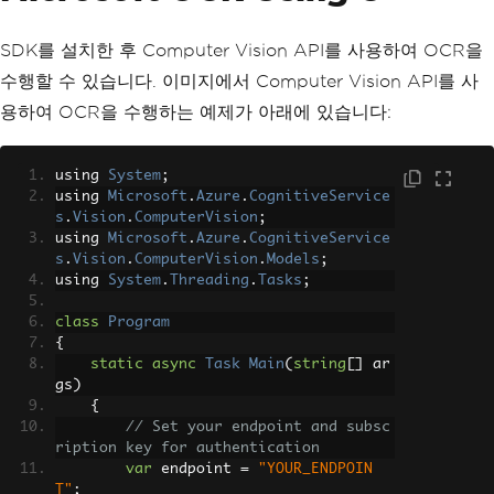
SDK를 설치한 후 Computer Vision API를 사용하여 OCR을
수행할 수 있습니다. 이미지에서 Computer Vision API를 사
용하여 OCR을 수행하는 예제가 아래에 있습니다:
using 
System
;
using 
Microsoft
.
Azure
.
CognitiveService
s
.
Vision
.
ComputerVision
;
using 
Microsoft
.
Azure
.
CognitiveService
s
.
Vision
.
ComputerVision
.
Models
;
using 
System
.
Threading
.
Tasks
;
class
Program
{
static
async
Task
Main
(
string
[]
 ar
gs
)
{
// Set your endpoint and subsc
ription key for authentication
var
 endpoint 
=
"YOUR_ENDPOIN
T"
;