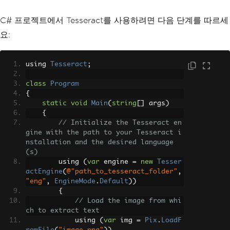
C# 프로젝트에서 Tesseract를 사용하려면 다음 단계를 따르세
요:
using 
Tesseract
;
class
Program
{
static
void
Main
(
string
[]
 args
)
{
// Initialize the Tesseract en
gine with the path to your Tesseract i
nstallation and the desired language
(s)
        using 
(
var
 engine 
=
new
Tesser
actEngine
(
@"path_to_tesseract_folder"
,
"eng"
,
EngineMode
.
Default
))
{
// Load the image from whi
ch to extract text
            using 
(
var
 img 
=
Pix
.
LoadF