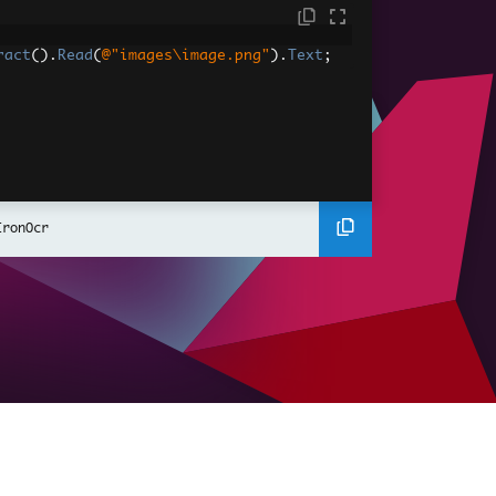
ract
().
Read
(
@"images\image.png"
).
Text
;
IronOcr