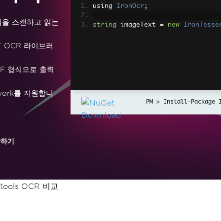
using 
IronOcr
;
일을 스캔하고 읽는
string
 imageText 
=
new
IronTesse
T OCR 라이브러
DF 형식으로 출력
ramework를 지원합니
Install-Package 
작하기
dtools OCR 비교