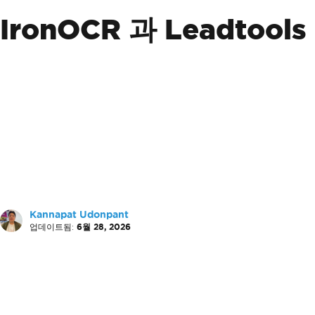
IronOCR 과 Leadtool
Kannapat Udonpant
업데이트됨:
6월 28, 2026