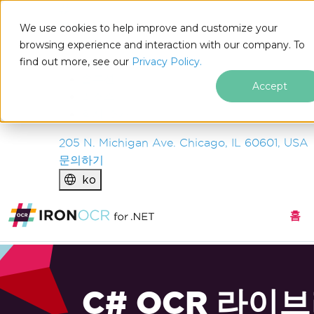
IRON
SOFTWARE
We use cookies to help improve and customize your
제품
browsing experience and interaction with our company. To
find out more, see our
기업
Privacy Policy.
솔루션
Accept
리소스
회사 소개
205 N. Michigan Ave. Chicago, IL 60601, USA
문의하기
ko
홈
C# OCR 라이