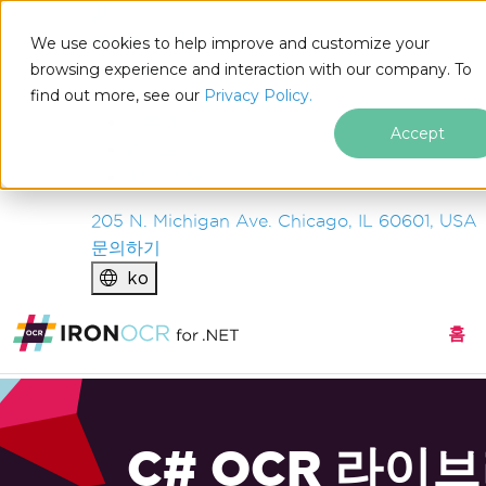
IRON
SOFTWARE
We use cookies to help improve and customize your
제품
browsing experience and interaction with our company. To
find out more, see our
기업
Privacy Policy.
솔루션
Accept
리소스
회사 소개
205 N. Michigan Ave. Chicago, IL 60601, USA
문의하기
ko
홈
C# OCR 라이