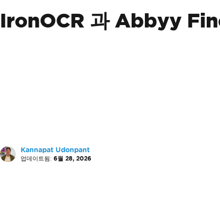
IronOCR 과 Abbyy Fi
Kannapat Udonpant
업데이트됨:
6월 28, 2026