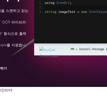
using 
IronOcr
;
일을 스캔하고 읽는
string
 imageText 
=
new
IronTesse
T OCR 라이브러
DF 형식으로 출력
ramework를 지원합니
Install-Package 
작하기
파인리더