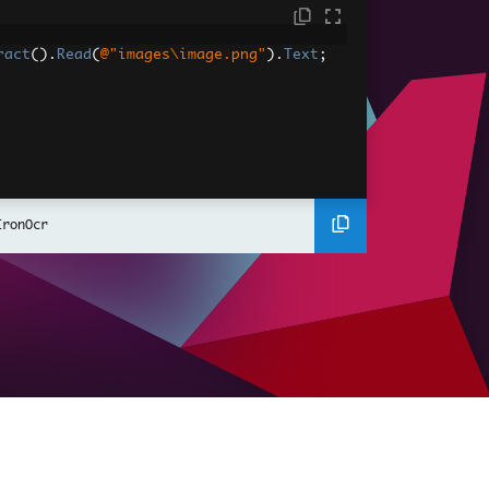
ract
().
Read
(
@"images\image.png"
).
Text
;
IronOcr