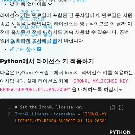
View the article in
English
제품 업데이트
변경 로그
라이선스 키는 만료일이 포함된 긴 문자열이며, 만료일은 지원
주요 이정표
종료 시점을 나타냅니다. 라이선스는 영구적이므로 이 날짜 이
주요 성과: 실적
전에 출시된 버전에 대해서도 계속 사용할 수 있습니다. 공백
주요 성과: 향상
없이 정확하게 복사해 주시기 바랍니다.
비디오 튜토리얼
API 참조
Python에서 라이선스 키 적용하기
다음은 Python 스크립트에서 IronXL 라이선스 키를 적용하는
예시입니다. 실제 라이선스 키에
"IRONXL-MYLICENSE-KEY-
을 대체하도록 하십시오.
RENEW.SUPPORT.01.JAN.2050"
# Set the IronXL license key
IronXL
.
License
.
LicenseKey
=
"IRONXL-MY
LICENSE-KEY-RENEW.SUPPORT.01.JAN.2050"
PYTHON