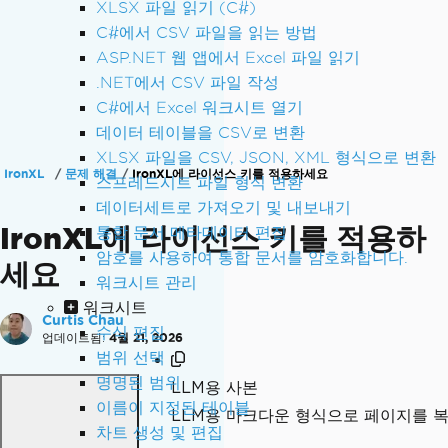
XLSX 파일 읽기 (C#)
C#에서 CSV 파일을 읽는 방법
ASP.NET 웹 앱에서 Excel 파일 읽기
.NET에서 CSV 파일 작성
C#에서 Excel 워크시트 열기
데이터 테이블을 CSV로 변환
XLSX 파일을 CSV, JSON, XML 형식으로 변환
IronXL
문제 해결
IronXL에 라이선스 키를 적용하세요
스프레드시트 파일 형식 변환
데이터세트로 가져오기 및 내보내기
IronXL에 라이선스 키를 적용하
통합 문서 메타데이터 편집
암호를 사용하여 통합 문서를 암호화합니다.
세요
워크시트 관리
워크시트
Curtis Chau
수식 편집
업데이트됨:
4월 21, 2026
범위 선택
명명된 범위
LLM용 사본
이름이 지정된 테이블
LLM용 마크다운 형식으로 페이지를 
차트 생성 및 편집