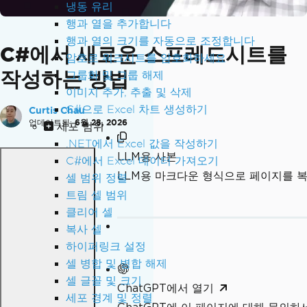
냉동 유리
행과 열을 추가합니다
행과 열의 크기를 자동으로 조정합니다
C#에서 새로운 스프레드시트를
암호로 워크시트를 암호화하세요
작성하는 방법
그룹화 및 그룹 해제
이미지 추가, 추출 및 삭제
C#으로 Excel 차트 생성하기
Curtis Chau
업데이트됨:
6월 28, 2026
세포 범위
.NET에서 Excel 값을 작성하기
LLM용 사본
C#에서 Excel 데이터 가져오기
LLM용 마크다운 형식으로 페이지를 
셀 범위 정렬
트림 셀 범위
클리어 셀
복사 셀
하이퍼링크 설정
셀 병합 및 병합 해제
셀 글꼴 및 크기
ChatGPT에서 열기
세포 경계 및 정렬