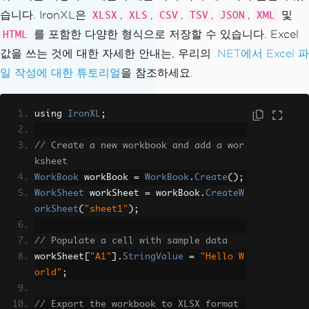
습니다. IronXL은
,
,
,
,
,
및
XLSX
XLS
CSV
TSV
JSON
XML
를 포함한 다양한 형식으로 저장할 수 있습니다. Excel
HTML
값을 쓰는 것에 대한 자세한 안내는, 우리의
.NET에서 Excel 파
일 작성에 대한 튜토리얼
을 참조하세요.
using 
IronXL
;
// Create a new workbook and add a wor
ksheet
WorkBook
 workBook 
=
WorkBook
.
Create
();
WorkSheet
 workSheet 
=
 workBook
.
CreateW
orkSheet
(
"sheet1"
);
// Populate a cell with sample data
workSheet
[
"A1"
].
StringValue
=
"Hello W
orld"
;
// Export the workbook to XLSX format