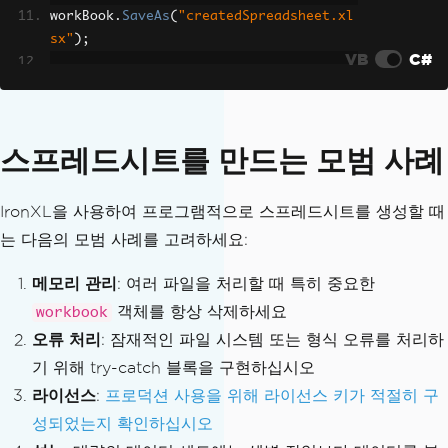
workBook
.
SaveAs
(
"createdSpreadsheet.xl
sx"
);
VB
C#
// Export the workbook to CSV format
workBook
.
SaveAs
(
"createdSpreadsheet.cs
v"
);
스프레드시트를 만드는 모범 사례
// Export the workbook to JSON format
workBook
.
SaveAs
(
"createdSpreadsheet.js
IronXL을 사용하여 프로그램적으로 스프레드시트를 생성할 때
on"
);
는 다음의 모범 사례를 고려하세요:
// Export the workbook as HTML
메모리 관리
: 여러 파일을 처리할 때 특히 중요한
workBook
.
ExportToHtml
(
"createdSpreadsh
객체를 항상 삭제하세요
workbook
eet.html"
);
오류 처리
: 잠재적인 파일 시스템 또는 형식 오류를 처리하
기 위해 try-catch 블록을 구현하십시오
라이선스
:
프로덕션 사용을 위해 라이선스 키가 적절히 구
성되었는지 확인하십시오