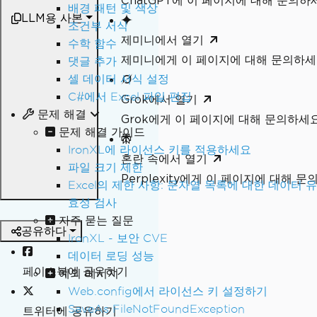
ChatGPT에 이 페이지에 대해 문의하
배경 패턴 및 색상
LLM용 사본
조건부 서식
제미니에서 열기
수학 함수
제미니에게 이 페이지에 대해 문의하
댓글 추가
셀 데이터 서식 설정
C#에서 Excel 파일 편집
Grok에서 열기
문제 해결
Grok에게 이 페이지에 대해 문의하세
문제 해결 가이드
IronXL에 라이선스 키를 적용하세요
혼란 속에서 열기
파일 크기 제한
Perplexity에게 이 페이지에 대해 
Excel의 제한 사항: 문자열 목록에 대한 데이터 유
효성 검사
자주 묻는 질문
공유하다
IronXL - 보안 CVE
데이터 로딩 성능
페이스북에 공유하기
예외 메시지
Web.config에서 라이선스 키 설정하기
SaveAs FileNotFoundException
트위터에 공유하기