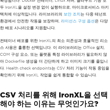
확장됩니다. Docker 컨테이너, Linux 서버, 클라우드 기능 모
}
두 IronXL을 설정 변경 없이 실행하므로, 마이크로서비스 아키
텍처에 이상적입니다. 라이브러리의
보안 조치
는 다중 테넌트
                results
.
Add
(
new
FileRe
sult
환경에서 안전한 작동을 보장하며,
라이선스 구성 옵션
은 다양
{
한 배포 시나리오를 지원합니다.
FileName
=
 filePat
h
,
Success
=
true
,
컨테이너 배포를 위한 IronXL의 최소 의존성과 효율적인 리소
RecordsProcessed
=
processedRecords
,
스 사용은 훌륭한 선택입니다. 이 라이브러리는 Office 설치,
ProcessingTime
=
 f
COM 구성 요소, 또는 플랫폼 특정 라이브러리가 필요하지 않
ileStopwatch
.
ElapsedMilliseconds
});
아 Dockerfile 생성을 더 간단하게 하고 이미지 크기를 줄입니
다. Health check endpoints는 CSV 처리 기능이 작동 중임을
                _logger
.
LogInformation
확인하기 위해 IronXL 작업을 쉽게 통합할 수 있습니다.
(
$
"Processed {filePath}: {processedRec
ords}/{recordCount} records in {fileSt
opwatch.ElapsedMilliseconds}ms"
);
}
CSV 처리를 위해 IronXL을 선택
catch
(
Exception
 ex
)
{
해야 하는 이유는 무엇인가요?
                _logger
.
LogError
(
$
"Fai
led to process {filePath}: {ex.Messag