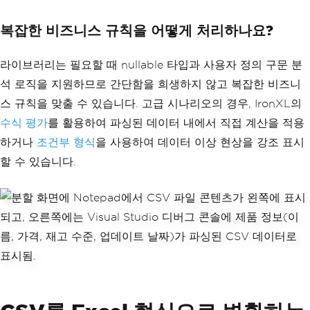
{row}"
].
IntValue
,
LastUpdated
=
 shee
복잡한 비즈니스 규칙을 어떻게 처리하나요?
t
[
$
"D{row}"
].
DateTimeValue
};
라이브러리는 필요할 때 nullable 타입과 사용자 정의 구문 분
// Validate data
석 로직을 지원하므로 간단함을 희생하지 않고 복잡한 비즈니
if
(
product
.
Price
>
0
&&
!
string
.
IsNullOrWhiteSpace
(
product
.
스 규칙을 맞출 수 있습니다. 고급 시나리오의 경우, IronXL의
Name
))
수식 평가
를 활용하여 파싱된 데이터 내에서 직접 계산을 적용
{
                    products
.
Add
(
produ
하거나
조건부 형식
을 사용하여 데이터 이상 현상을 강조 표시
ct
);
할 수 있습니다.
}
}
catch
(
Exception
 ex
)
{
Console
.
WriteLine
(
$
"Er
ror parsing row {row}: {ex.Message}"
);
}
}
// Use LINQ for analysis
var
 lowStock 
=
 products
.
Where
(
p 
=>
 p
.
Stock
<
10
).
ToList
();