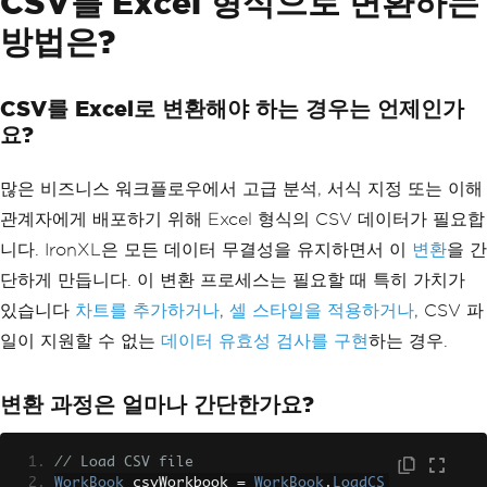
CSV를 Excel 형식으로 변환하는
var
 totalInventoryValue 
=
 prod
방법은?
ucts
.
Sum
(
p 
=>
 p
.
Price
*
 p
.
Stock
);
// Export results to new Excel 
file
CSV를 Excel로 변환해야 하는 경우는 언제인가
var
 reportWorkbook 
=
WorkBook
.
요?
Create
(
ExcelFileFormat
.
XLSX
);
var
 reportSheet 
=
 reportWorkbo
ok
.
CreateWorkSheet
(
"Low Stock Repor
많은 비즈니스 워크플로우에서 고급 분석, 서식 지정 또는 이해
t"
);
관계자에게 배포하기 위해 Excel 형식의 CSV 데이터가 필요합
// Add headers with formatting
니다. IronXL은 모든 데이터 무결성을 유지하면서 이
변환
을 간
        reportSheet
[
"A1"
].
Value
=
"Pro
단하게 만듭니다. 이 변환 프로세스는 필요할 때 특히 가치가
duct Name"
;
        reportSheet
[
"B1"
].
Value
=
"Cur
있습니다
차트를 추가하거나
,
셀 스타일을 적용하거나
, CSV 파
rent Stock"
;
일이 지원할 수 없는
데이터 유효성 검사를 구현
하는 경우.
        reportSheet
[
"C1"
].
Value
=
"Uni
t Price"
;
        reportSheet
[
"A1:C1"
].
Style
.
Fon
변환 과정은 얼마나 간단한가요?
t
.
Bold
=
true
;
// Add data
// Load CSV file
int
 reportRow 
=
2
;
WorkBook
 csvWorkbook 
=
WorkBook
.
LoadCS