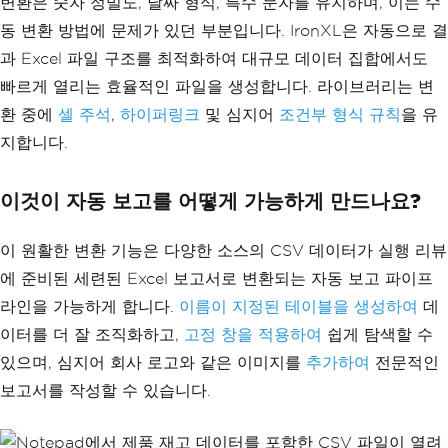
변환은 숫자 정밀도, 날짜 형식, 특수 문자를 유지하며, 이는 수
// Add borders to data range
var
 dataRange 
=
 sheet
[
"A1:D100"
];
동 변환 방법에 문제가 있던 부분입니다. IronXL은 자동으로 결
dataRange
.
Style
.
Border
.
SetBorder
(
Borde
과 Excel 파일 구조를 최적화하여 대규모 데이터 집합에서도
rType
.
AllBorders
,
BorderStyle
.
Thin
,
"#
000000"
);
빠르게 열리는 효율적인 파일을 생성합니다. 라이브러리는 변
환 중에
셀 주석
,
하이퍼링크
및 심지어
조건부 형식 규칙
을 유
// Autosize columns for better readabi
lity
지합니다.
sheet
.
AutoSizeColumn
(
0
);
// Column A
sheet
.
AutoSizeColumn
(
1
);
// Column B
sheet
.
AutoSizeColumn
(
2
);
// Column C
이것이 자동 보고를 어떻게 가능하게 만드나요?
sheet
.
AutoSizeColumn
(
3
);
// Column D
이 원활한 변환 기능은 다양한 소스의 CSV 데이터가 실행 리뷰
// Add a summary chart
var
 chart 
=
 sheet
.
CreateChart
(
ChartTyp
에 준비된 세련된 Excel 보고서로 변환되는 자동 보고 파이프
e
.
Column
,
10
,
5
);
라인을 가능하게 합니다.
이름이 지정된 테이블을 생성하여
데
chart
.
AddSeries
(
"B2:B10"
,
"A2:A10"
);
chart
.
SetTitle
(
"Monthly Sales Summar
이터를 더 잘 조직화하고,
고정 창을 적용하여
쉽게 탐색할 수
y"
);
있으며, 심지어 회사 로고와 같은 이미지를
추가하여
전문적인
chart
.
Plot
();
보고서를 작성할 수 있습니다.
// Add data validation
sheet
[
"E2:E100"
].
DataValidation
.
AllowL
ist
=
new
string
[]
{
"Approved"
,
"Pend