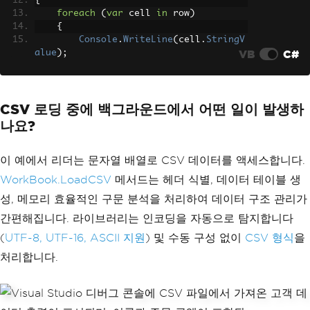
{
foreach
(
var
 cell 
in
 row
)
{
Console
.
WriteLine
(
cell
.
StringV
VB
C#
alue
);
}
}
CSV 로딩 중에 백그라운드에서 어떤 일이 발생하
// Apply aggregate functions
decimal
 total 
=
 sheet
[
"B:B"
].
Sum
();
나요?
decimal
 average 
=
 sheet
[
"B:B"
].
Avg
();
이 예에서 리더는 문자열 배열로 CSV 데이터를 액세스합니다.
WorkBook.LoadCSV
메서드는 헤더 식별, 데이터 테이블 생
성, 메모리 효율적인 구문 분석을 처리하여 데이터 구조 관리가
간편해집니다. 라이브러리는 인코딩을 자동으로 탐지합니다
(
UTF-8, UTF-16, ASCII 지원
) 및 수동 구성 없이
CSV 형식
을
처리합니다.