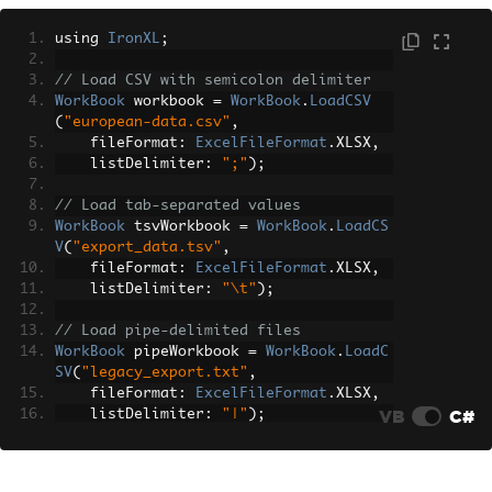
using 
IronXL
;
// Load CSV with semicolon delimiter
WorkBook
 workbook 
=
WorkBook
.
LoadCSV
(
"european-data.csv"
,
    fileFormat
:
ExcelFileFormat
.
XLSX
,
    listDelimiter
:
";"
);
// Load tab-separated values
WorkBook
 tsvWorkbook 
=
WorkBook
.
LoadCS
V
(
"export_data.tsv"
,
    fileFormat
:
ExcelFileFormat
.
XLSX
,
    listDelimiter
:
"\t"
);
// Load pipe-delimited files
WorkBook
 pipeWorkbook 
=
WorkBook
.
LoadC
SV
(
"legacy_export.txt"
,
    fileFormat
:
ExcelFileFormat
.
XLSX
,
VB
C#
    listDelimiter
:
"|"
);
// Access data normally
WorkSheet
 sheet 
=
 workbook
.
DefaultWork