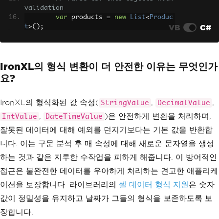
validation
var
 products 
=
new
List
<
Produc
VB
C#
t
>();
WorkBook
 workbook 
=
WorkBook
.
L
oadCSV
(
"inventory.csv"
);
WorkSheet
 sheet 
=
 workbook
.
Def
IronXL의 형식 변환이 더 안전한 이유는 무엇인가
aultWorkSheet
;
요?
// Skip header row, parse rema
ining lines
for
(
int
 row 
=
2
;
 row 
<=
 shee
IronXL의 형식화된 값 속성(
,
,
StringValue
DecimalValue
t
.
RowCount
;
 row
++)
,
)은 안전하게 변환을 처리하며,
IntValue
DateTimeValue
{
잘못된 데이터에 대해 예외를 던지기보다는 기본 값을 반환합
try
{
니다. 이는 구문 분석 후 매 속성에 대해 새로운 문자열을 생성
var
 product 
=
new
Prod
하는 것과 같은 지루한 수작업을 피하게 해줍니다. 이 방어적인
uct
{
접근은 불완전한 데이터를 우아하게 처리하는 견고한 애플리케
Name
=
 sheet
[
$
"A{r
이션을 보장합니다. 라이브러리의
셀 데이터 형식 지원
은 숫자
ow}"
].
StringValue
,
Price
=
 sheet
[
$
"B
값이 정밀성을 유지하고 날짜가 그들의 형식을 보존하도록 보
{row}"
].
DecimalValue
,
장합니다.
Stock
=
 sheet
[
$
"C