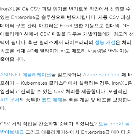
e}"
);
                results
.
Add
(
new
FileRe
IronXL은 C# CSV 파일 읽기를 번거로운 작업에서 신뢰할 수
sult
있는 Enterprise급 솔루션으로 변모시킵니다. 자동 CSV 파싱,
{
데이터 구조 관리, 매끄러운 Excel 변환 기능으로 현대의 .NET
FileName
=
 filePat
h
,
애플리케이션에서 CSV 파일을 다루는 개발자들에게 최고의 선
Success
=
false
,
택이 됩니다. 최근 릴리스에서 라이브러리의
성능 개선
은 처리
Error
=
 ex
.
Message
});
속도를 최대 40배 빨라지게 하고 메모리 사용량을 95% 이상
}
줄여줍니다.
}
return
new
ProcessingResult
ASP.NET 애플리케이션
을 빌드하거나
Azure Functions
에 배
{
FileResults
=
 results
,
포하거나 Kubernetes 클러스터에서 실행하는 경우, IronXL은
TotalProcessingTime
=
 stop
일관되고 신뢰할 수 있는 CSV 처리를 제공합니다. 포괄적인
watch
.
ElapsedMilliseconds
,
SuccessRate
=
(
decimal
)
res
API 문서
와 풍부한
코드 예제
는 빠른 개발 및 배포를 보장합니
ults
.
Count
(
r 
=>
 r
.
Success
)
/
 results
.
C
다.
ount
};
}
CSV 처리 작업을 간소화할 준비가 되셨나요?
오늘 IronXL을
}
받아보세요
그리고 애플리케이션에서 Enterprise급 데이터 처