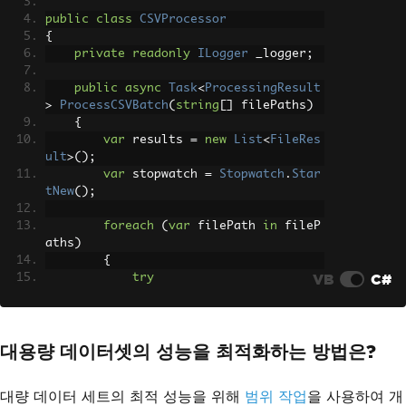
public
class
CSVProcessor
{
private
readonly
ILogger
 _logger
;
public
async
Task
<
ProcessingResult
>
ProcessCSVBatch
(
string
[]
 filePaths
)
{
var
 results 
=
new
List
<
FileRes
ult
>();
var
 stopwatch 
=
Stopwatch
.
Star
tNew
();
foreach
(
var
 filePath 
in
 fileP
aths
)
{
VB
C#
try
{
var
 fileStopwatch 
=
St
opwatch
.
StartNew
();
대용량 데이터셋의 성능을 최적화하는 방법은?
var
 workbook 
=
WorkBoo
k
.
LoadCSV
(
filePath
);
var
 sheet 
=
 workbook
.
D
대량 데이터 세트의 최적 성능을 위해
범위 작업
을 사용하여 개
efaultWorkSheet
;