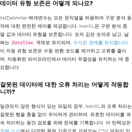
데이터 유형 보존은 어떻게 되나요?
Sheet
;
decimal
 totalSales 
=
 sheet
[
"B2:B10"
].
S
um
();
listDelimiter 매개변수는 모든 문자열을 허용하여 구문 분석 동
// Apply math functions for analysis
작에 대한 완전한 제어를 제공합니다. IronXL은 구문 분석 중
decimal
 maxValue 
=
 sheet
[
"C:C"
].
Max
();
열 값과 데이터 유형을 보존합니다. 숫자 값은 숫자로 남고, 날
decimal
 minValue 
=
 sheet
[
"C:C"
].
Min
();
짜는
객체로 유지되며,
수식은 관계를 유지합니다
.
DateTime
이 자동 유형 보존은 수동 변환 코드를 제거하고 오류를 줄이
며, 자동화된 파이프라인에서 데이터 무결성을 유지하는 데 중
요합니다.
잘못된 데이터에 대한 오류 처리는 어떻게 작동합
니까?
일관되지 않은 형식이 있는 파일의 경우, IronXL의 오류 처리는
잘못된 행을 충돌 없이 우아하게 관리하며, 유효한 데이터를 계
속 처리하는 동안 검토를 위해 문제를 기록합니다. 이 탄력성은
외부 소스
에서 다양한 품질 기준으로 가져오는 CSV 파일이 있