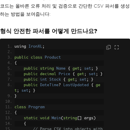
코드는 올바른 오류 처리 및 검증으로 간단한 CSV 파서를 생성
하는 방법을 보여줍니다:
형식 안전한 파서를 어떻게 만드나요?
using 
IronXL
;
public
class
Product
{
public
string
Name
{
get
;
set
;
}
public
decimal
Price
{
get
;
set
;
}
public
int
Stock
{
get
;
set
;
}
public
DateTime
?
LastUpdated
{
ge
t
;
set
;
}
}
class
Program
{
static
void
Main
(
string
[]
 args
)
{
// Parse CSV into objects with 