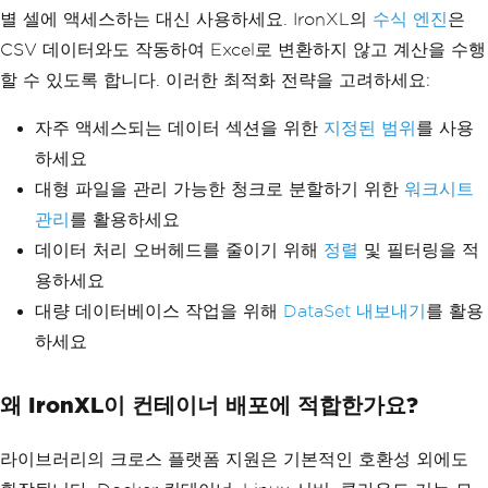
별 셀에 액세스하는 대신 사용하세요. IronXL의
수식 엔진
은
// Process data
CSV 데이터와도 작동하여 Excel로 변환하지 않고 계산을 수행
var
 recordCount 
=
 shee
t
.
RowCount
-
1
;
// Exclude header
할 수 있도록 합니다. 이러한 최적화 전략을 고려하세요:
var
 processedRecords 
=
0
;
자주 액세스되는 데이터 섹션을 위한
지정된 범위
를 사용
하세요
for
(
int
 row 
=
2
;
 row 
<=
 sheet
.
RowCount
;
 row
++)
대형 파일을 관리 가능한 청크로 분할하기 위한
워크시트
{
관리
를 활용하세요
try
{
데이터 처리 오버헤드를 줄이기 위해
정렬
및 필터링을 적
// Your proces
용하세요
sing logic here
                        processedRecor
대량 데이터베이스 작업을 위해
DataSet 내보내기
를 활용
ds
++;
하세요
}
catch
(
Exception
 r
owEx
)
왜 IronXL이 컨테이너 배포에 적합한가요?
{
                        _logger
.
LogWar
ning
(
$
"Failed to process row {row} in 
라이브러리의 크로스 플랫폼 지원은 기본적인 호환성 외에도
{filePath}: {rowEx.Message}"
);
}