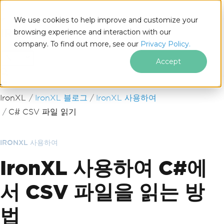
We use cookies to help improve and customize your
browsing experience and interaction with our
company. To find out more, see our
Privacy Policy.
for
.NET
Accept
푸터 콘텐츠로 바로가기
IronXL
IronXL 블로그
IronXL 사용하여
C# CSV 파일 읽기
IRONXL 사용하여
IronXL 사용하여 C#에
서 CSV 파일을 읽는 방
법