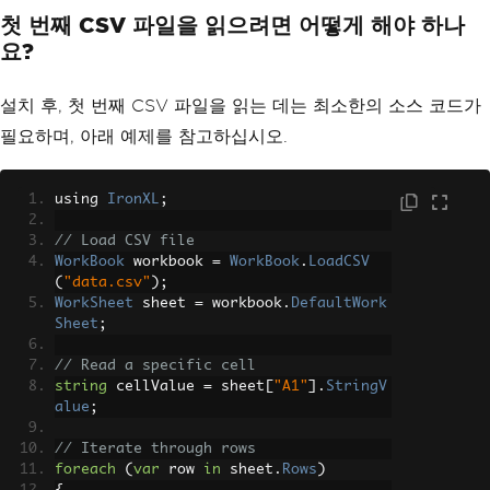
첫 번째 CSV 파일을 읽으려면 어떻게 해야 하나
요?
설치 후, 첫 번째 CSV 파일을 읽는 데는 최소한의 소스 코드가
필요하며, 아래 예제를 참고하십시오.
using 
IronXL
;
// Load CSV file
WorkBook
 workbook 
=
WorkBook
.
LoadCSV
(
"data.csv"
);
WorkSheet
 sheet 
=
 workbook
.
DefaultWork
Sheet
;
// Read a specific cell
string
 cellValue 
=
 sheet
[
"A1"
].
StringV
alue
;
// Iterate through rows
foreach
(
var
 row 
in
 sheet
.
Rows
)