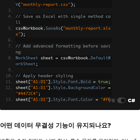
foreach
(
var
 item 
in
 lowStock
)
V
(
"monthly-report.csv"
);
{
            reportSheet
[
$
"A{reportRo
// Save as Excel with single method ca
w}"
].
Value
=
 item
.
Name
;
ll
            reportSheet
[
$
"B{reportRo
csvWorkbook
.
SaveAs
(
"monthly-report.xls
w}"
].
Value
=
 item
.
Stock
;
x"
);
            reportSheet
[
$
"C{reportRo
w}"
].
Value
=
 item
.
Price
;
// Add advanced formatting before savi
            reportRow
++;
ng
}
WorkSheet
 sheet 
=
 csvWorkbook
.
DefaultW
orkSheet
;
        reportWorkbook
.
SaveAs
(
"low_sto
ck_alert.xlsx"
);
// Apply header styling
}
sheet
[
"A1:D1"
].
Style
.
Font
.
Bold
=
true
;
}
sheet
[
"A1:D1"
].
Style
.
BackgroundColor
=
"#4472C4"
;
VB
C#
sheet
[
"A1:D1"
].
Style
.
Font
.
Color
=
"#FF
FFFF"
;
// Format currency columns
어떤 데이터 무결성 기능이 유지되나요?
sheet
[
"B:B"
].
FormatString
=
"$#,##0.0
0"
;