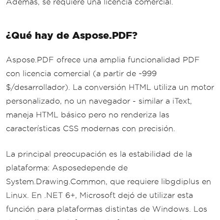
Además, se requiere una licencia comercial.
});
throw
;
// Re-throw after 
recovery
¿Qué hay de Aspose.PDF?
}
finally
Aspose.PDF ofrece una amplia funcionalidad PDF
{
con licencia comercial (a partir de ~999
if
(
browser 
!=
null
)
 _av
$/desarrollador). La conversión HTML utiliza un motor
ailable
.
Add
(
browser
);
personalizado, no un navegador - similar a iText,
            _semaphore
.
Release
();
}
maneja HTML básico pero no renderiza las
}
características CSS modernas con precisión.
public
async
ValueTask
DisposeAs
La principal preocupación es la estabilidad de la
ync
()
plataforma: Asposedepende de
{
foreach
(
var
 browser 
in
 _ava
System.Drawing.Common, que requiere libgdiplus en
ilable
)
Linux. En .NET 6+, Microsoft dejó de utilizar esta
{
función para plataformas distintas de Windows. Los
await
 browser
.
CloseAsync