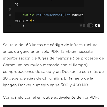
s
;
public
PdfBrowserPool
(
int
 maxBro
wsers 
=
4
)
VB
C#
{
        _maxBrowsers 
=
 maxBrowsers
;
        _semaphore 
=
new
SemaphoreSl
im
(
maxBrowsers
,
 maxBrowsers
);
Se trata de ~60 líneas de código de infraestructura
}
antes de generar un solo PDF. También necesita
monitorización de fugas de memoria (los procesos de
public
async
Task
InitializeAsyn
Chromium acumulan memoria con el tiempo),
c
()
{
comprobaciones de salud y un Dockerfile con más de
await
new
BrowserFetcher
().
D
20 dependencias de Chromium. El tamaño de la
ownloadAsync
();
// ~280MB download
imagen Docker aumenta entre 300 y 400 MB.
for
(
int
 i 
=
0
;
 i 
<
 _maxBrow
sers
;
 i
++)
Compárelo con el enfoque equivalente de IronPDF:
{
var
 browser 
=
await
Pupp