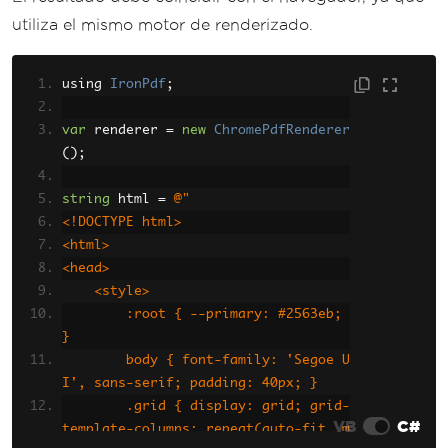
utiliza el mismo motor de renderizado.
using 
IronPdf
;
var
 renderer 
=
new
ChromePdfRenderer
();
string
 html 
=
@"
<!DOCTYPE html>
<html>
<head>
    <style>
        :root { --primary: #2563eb; 
}
        body { font-family: 'Segoe U
I', sans-serif; padding: 40px; }
        .grid { display: grid; grid-
VB
C#
template-columns: repeat(auto-fit, m