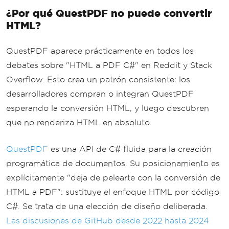
{
¿Por qué QuestPDF no puede convertir
if
(!
_available
.
TryTake
HTML?
(
out
 browser
))
throw
new
InvalidOpe
QuestPDF aparece prácticamente en todos los
rationException
(
"No browser availabl
debates sobre "HTML a PDF C#" en Reddit y Stack
e"
);
Overflow. Esto crea un patrón consistente: los
await
 using 
var
 page 
=
a
desarrolladores compran o integran QuestPDF
wait
 browser
.
NewPageAsync
();
esperando la conversión HTML, y luego descubren
await
 page
.
SetContentAsy
que no renderiza HTML en absoluto.
nc
(
html
,
new
NavigationOptions
{
QuestPDF
es una API de C# fluida para la creación
WaitUntil
=
new
[]
{
programática de documentos. Su posicionamiento es
WaitUntilNavigation
.
Networkidle0
}
});
explícitamente "deja de pelearte con la conversión de
var
 result 
=
await
 page
.
HTML a PDF": sustituye el enfoque HTML por código
PdfAsync
(
new
PdfOptions
C#. Se trata de una elección de diseño deliberada.
{
Las discusiones de GitHub desde 2022 hasta 2024
Format
=
PaperForma