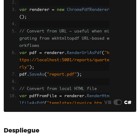
ottom: 1px solid #e5e7eb; }
var
 renderer 
=
new
ChromePdfRenderer
    </style>
();
</head>
<body>
// Convert from URL — useful when mi
    <div class='grid'>
grating from wkhtmltopdf URL-based w
        <div class='card'><h3>Revenu
orkflows
e</h3><div class='value'>$1.2M</div>
var
 pdf 
=
 renderer
.
RenderUrlAsPdf
(
"h
</div>
ttps://localhost:5001/reports/quarte
        <div class='card'><h3>Users
rly"
);
</h3><div class='value'>45,230</div>
pdf
.
SaveAs
(
"report.pdf"
);
</div>
        <div class='card'><h3>Uptime
// Convert from local HTML file
</h3><div class='value'>99.97%</div>
var
 pdfFromFile 
=
 renderer
.
RenderHtm
</div>
VB
C#
lFileAsPdf
(
"templates/invoice.htm
    </div>
l"
);
    <table>
pdfFromFile
.
SaveAs
(
"invoice.pdf"
);
        <tr><th>Product</th><th>Reve
nue</th><th>Growth</th></tr>
Despliegue
        <tr><td>Enterprise</td><td>