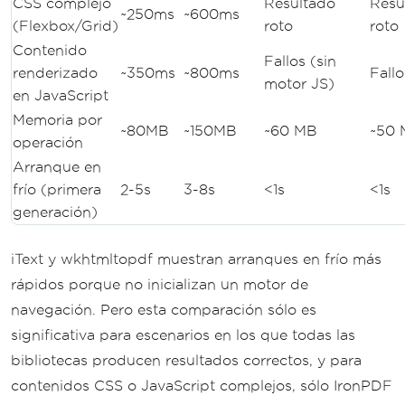
CSS complejo
Resultado
Resu
~250ms
~600ms
(Flexbox/Grid)
roto
roto
Contenido
Fallos (sin
renderizado
~350ms
~800ms
Fallo
motor JS)
en JavaScript
Memoria por
~80MB
~150MB
~60 MB
~50
operación
Arranque en
frío (primera
2-5s
3-8s
<1s
<1s
generación)
iText y wkhtmltopdf muestran arranques en frío más
rápidos porque no inicializan un motor de
navegación. Pero esta comparación sólo es
significativa para escenarios en los que todas las
bibliotecas producen resultados correctos, y para
contenidos CSS o JavaScript complejos, sólo IronPDF