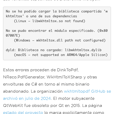
No se ha podido cargar la biblioteca compartida 'w
khtmltox' o una de sus dependencias

    (Linux — libwkhtmltox.so not found)

No se pudo encontrar el módulo especificado. (0x80
07007E)

    (Windows — wkhtmltox.dll path not configured)

dyld: Biblioteca no cargada: libwkhtmltox.dylib

    (macOS — not supported on ARM64/Apple Silicon)
Estos errores proceden de DinkToPdf,
NReco.PdfGenerator, WkHtmlToXSharp y otras
envolturas de C# en torno al mismo binario
abandonado. La organización
wkhtmltopdf GitHub se
archivó en julio de 2024
. El motor subyacente
QtWebKit fue obsoleto por Qt en 2015. La página
estado del proyecto
lo marca explícitamente como