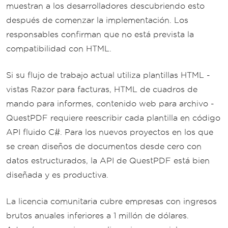
t
.
A4
,
muestran a los desarrolladores descubriendo esto
PrintBackground
=
tr
después de comenzar la implementación. Los
ue
responsables confirman que no está prevista la
});
compatibilidad con HTML.
return
 result
;
}
Si su flujo de trabajo actual utiliza plantillas HTML -
catch
(
Exception
 ex
)
 when 
(
e
x 
is
NavigationException
 or 
TargetCl
vistas Razor para facturas, HTML de cuadros de
osedException
)
mando para informes, contenido web para archivo -
{
QuestPDF requiere reescribir cada plantilla en código
// Browser crashed — rep
API fluido C#. Para los nuevos proyectos en los que
lace it
            browser
?.
Dispose
();
se crean diseños de documentos desde cero con
            browser 
=
await
Puppetee
datos estructurados, la API de QuestPDF está bien
r
.
LaunchAsync
(
new
LaunchOptions
diseñada y es productiva.
{
Headless
=
true
,
La licencia comunitaria cubre empresas con ingresos
Args
=
new
[]
{
"--no
brutos anuales inferiores a 1 millón de dólares.
-sandbox"
,
"--disable-setuid-sandbo
x"
}