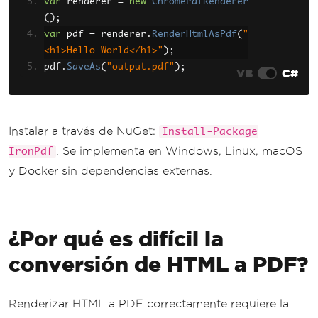
var
 renderer 
=
new
ChromePdfRenderer
();
var
 pdf 
=
 renderer
.
RenderHtmlAsPdf
(
"
<h1>Hello World</h1>"
);
pdf
.
SaveAs
(
"output.pdf"
);
VB
C#
Instalar a través de NuGet:
Install-Package
. Se implementa en Windows, Linux, macOS
IronPdf
y Docker sin dependencias externas.
¿Por qué es difícil la
conversión de HTML a PDF?
Renderizar HTML a PDF correctamente requiere la