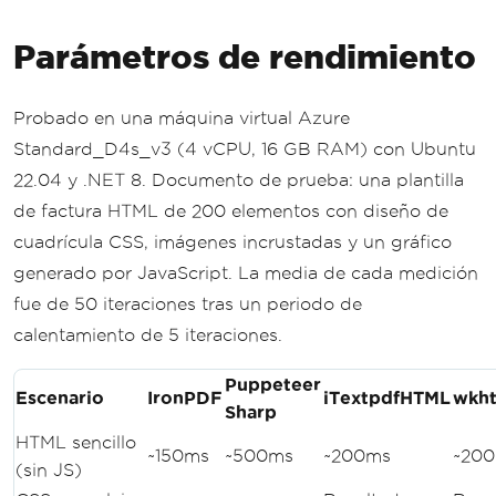
Parámetros de rendimiento
Probado en una máquina virtual Azure
Standard_D4s_v3 (4 vCPU, 16 GB RAM) con Ubuntu
22.04 y .NET 8. Documento de prueba: una plantilla
de factura HTML de 200 elementos con diseño de
cuadrícula CSS, imágenes incrustadas y un gráfico
generado por JavaScript. La media de cada medición
fue de 50 iteraciones tras un periodo de
calentamiento de 5 iteraciones.
Puppeteer
Escenario
IronPDF
iTextpdfHTML
wkht
Sharp
HTML sencillo
~150ms
~500ms
~200ms
~20
(sin JS)