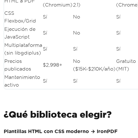
HTML a PDF
(Chromium)
2.1)
(Chrome
CSS
Sí
No
Sí
Flexbox/Grid
Ejecución de
Sí
No
Sí
JavaScript
Multiplataforma
Sí
Sí
Sí
(sin libgdiplus)
Precios
No
Gratuito
$2,998+
publicados
($15K-$210K/año)
(MIT)
Mantenimiento
Sí
Sí
Sí
activo
¿Qué biblioteca elegir?
Plantillas HTML con CSS moderno → IronPDF