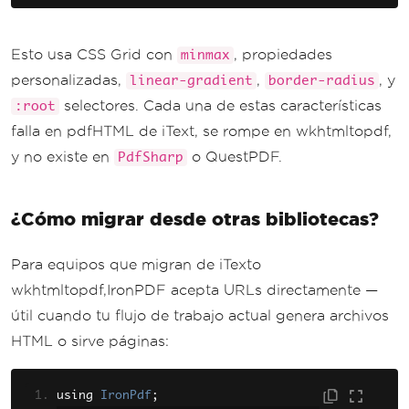
inmax(180px, 1fr)); gap: 20px; }
        .card {
            background: linear-gradi
Esto usa CSS Grid con
, propiedades
minmax
ent(135deg, #f8fafc, #e2e8f0);
personalizadas,
,
, y
linear-gradient
border-radius
            border-radius: 12px; pad
selectores. Cada una de estas características
:root
ding: 24px; text-align: center;
falla en pdfHTML de iText, se rompe en wkhtmltopdf,
        }
        .card h3 { color: #6b7280; f
y no existe en
o QuestPDF.
PdfSharp
ont-size: 0.8rem; text-transform: up
percase; margin: 0; }
¿Cómo migrar desde otras bibliotecas?
        .card .value { font-size: 2r
em; font-weight: 700; color: var(--p
rimary); }
Para equipos que migran de iTexto
        table { width: 100%; border-
wkhtmltopdf,IronPDF acepta URLs directamente —
collapse: collapse; margin-top: 30p
útil cuando tu flujo de trabajo actual genera archivos
x; }
HTML o sirve páginas:
        th { background: var(--prima
ry); color: white; padding: 12px; te
xt-align: left; }
using 
IronPdf
;
        td { padding: 10px; border-b