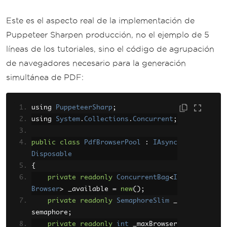
Este es el aspecto real de la implementación de
Puppeteer Sharpen producción, no el ejemplo de 5
líneas de los tutoriales, sino el código de agrupación
de navegadores necesario para la generación
simultánea de PDF:
using 
PuppeteerSharp
;
using 
System
.
Collections
.
Concurrent
;
public
class
PdfBrowserPool
:
IAsync
Disposable
{
private
readonly
ConcurrentBag
<
I
Browser
>
 _available 
=
new
();
private
readonly
SemaphoreSlim
 _
semaphore
;
private
readonly
int
 _maxBrowser