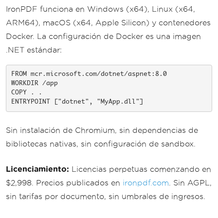
$680K</td><td>+12%</td></tr>
IronPDF funciona en Windows (x64), Linux (x64,
        <tr><td>Professional</td><td
ARM64), macOS (x64, Apple Silicon) y contenedores
>$356K</td><td>+8%</td></tr>
Docker. La configuración de Docker es una imagen
    </table>
</body>
.NET estándar:
</html>"
;
FROM mcr.microsoft.com/dotnet/aspnet:8.0

var
 pdf 
=
 renderer
.
RenderHtmlAsPdf
(
h
WORKDIR /app

tml
);
COPY . .

ENTRYPOINT ["dotnet", "MyApp.dll"]
pdf
.
SaveAs
(
"report.pdf"
);
Sin instalación de Chromium, sin dependencias de
bibliotecas nativas, sin configuración de sandbox.
Licenciamiento:
Licencias perpetuas comenzando en
$2,998. Precios publicados en
ironpdf.com
. Sin AGPL,
sin tarifas por documento, sin umbrales de ingresos.