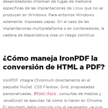
desarrolladores informan de fugas de memoria
();
específicas de las implantaciones de Linux que no se
            browser
.
Dispose
();
}
producen en Windows. Para entornos Windows
}
solamente, Asposees capaz. En el caso de las
}
implantaciones multiplataforma o en contenedores, la
cadena de dependencia crea un riesgo continuo.
¿Cómo maneja IronPDF la
conversión de HTML a PDF?
IronPDF integra Chromium directamente en el
paquete NuGet. CSS Flexbox, Grid, propiedades
personalizadas,
, consultas de medios y
@font-face
JavaScript se ejecutan tal como lo hacen en Chrome.
El resultado debe coincidir con el navegador, ya que