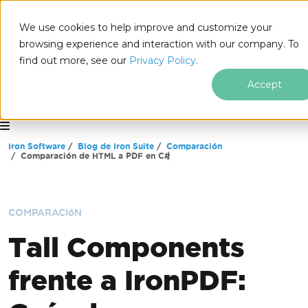
We use cookies to help improve and customize your
browsing experience and interaction with our company. To
find out more, see our
Privacy Policy.
Accept
for
.NET
Saltar al pie de página
Iron Software
Blog de Iron Suite
Comparación
Comparación de HTML a PDF en C#
COMPARACIóN
Tall Components
frente a IronPDF: