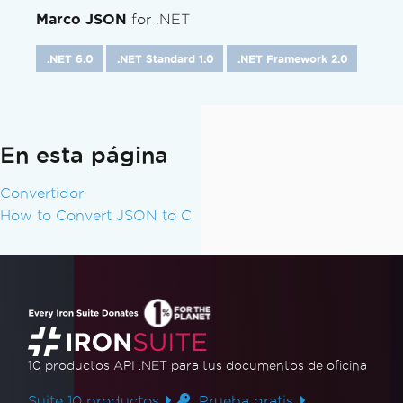
Marco JSON
for .NET
.NET 6.0
.NET Standard 1.0
.NET Framework 2.0
En esta página
Convertidor
How to Convert JSON to C
10 productos API .NET
para tus documentos de oficina
Suite 10 productos
Prueba gratis