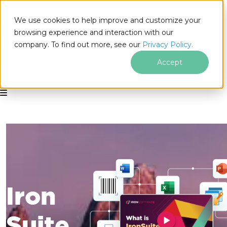
We use cookies to help improve and customize your
browsing experience and interaction with our
company. To find out more, see our
Privacy Policy.
Accept
for
.NET
Saltar al pie de página
Iron
Suite