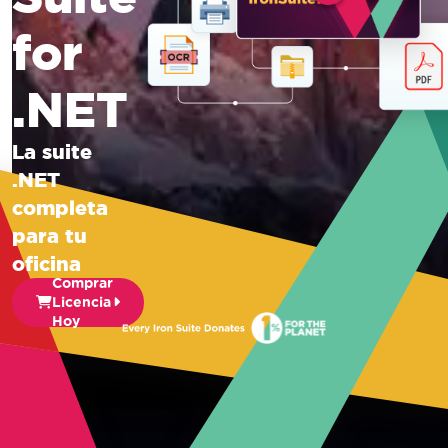
for
.NET
La suite
.NET
completa
para tu
oficina
Comprar
Licencia
Hoy