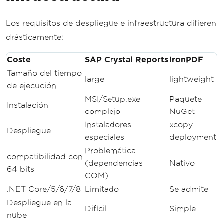
Los requisitos de despliegue e infraestructura difieren
drásticamente:
Coste
SAP Crystal Reports
IronPDF
Tamaño del tiempo
large
lightweight
de ejecución
MSI/Setup.exe
Paquete
Instalación
complejo
NuGet
Instaladores
xcopy
Despliegue
especiales
deployment
Problemática
compatibilidad con
(dependencias
Nativo
64 bits
COM)
.NET Core/5/6/7/8
Limitado
Se admite
Despliegue en la
Difícil
Simple
nube