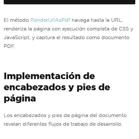
Console
.
WriteLine
(
"PDF creat
ed from URL successfully!"
);
}
El método
RenderUrlAsPdf
navega hasta la URL,
}
renderiza la página con ejecución completa de CSS y
JavaScript, y captura el resultado como documento
PDF.
Implementación de
encabezados y pies de
página
Los encabezados y pies de página del documento
revelan diferentes flujos de trabajo de desarrollo.