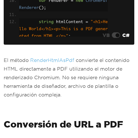
var
 renderer 
=
new
ChromePdf
Renderer
();
string
 htmlContent 
=
"<h1>He
llo World</h1><p>This is a PDF gener
VB
C#
ated from HTML.</p>"
;
var
 pdf 
=
 renderer
.
RenderHtm
lAsPdf
(
htmlContent
);
El método
RenderHtmlAsPdf
convierte el contenido
        pdf
.
SaveAs
(
"output.pdf"
);
HTML directamente a PDF utilizando el motor de
renderizado Chromium. No se requiere ninguna
Console
.
WriteLine
(
"PDF creat
herramienta de diseñador, archivo de plantilla o
ed successfully!"
);
}
configuración compleja.
}
Conversión de URL a PDF