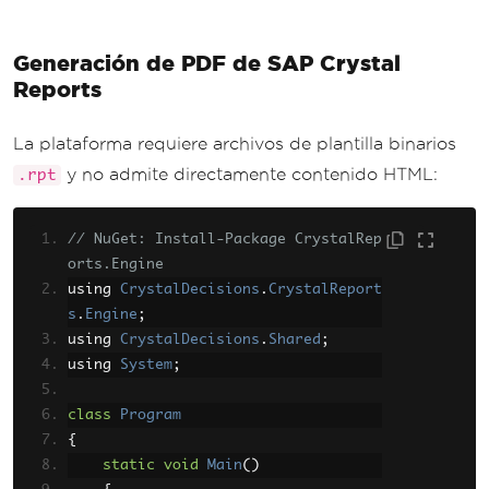
Generación de PDF de SAP Crystal
Reports
La plataforma requiere archivos de plantilla binarios
y no admite directamente contenido HTML:
.rpt
// NuGet: Install-Package CrystalRep
orts.Engine
using 
CrystalDecisions
.
CrystalReport
s
.
Engine
;
using 
CrystalDecisions
.
Shared
;
using 
System
;
class
Program
{
static
void
Main
()