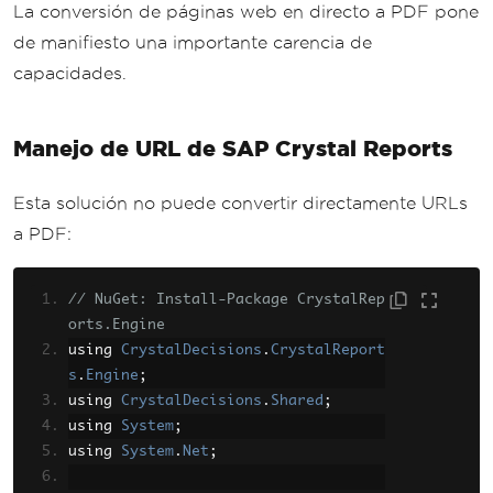
La conversión de páginas web en directo a PDF pone
de manifiesto una importante carencia de
capacidades.
Manejo de URL de SAP Crystal Reports
Esta solución no puede convertir directamente URLs
a PDF:
// NuGet: Install-Package CrystalRep
orts.Engine
using 
CrystalDecisions
.
CrystalReport
s
.
Engine
;
using 
CrystalDecisions
.
Shared
;
using 
System
;
using 
System
.
Net
;