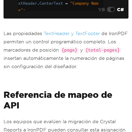
xtHeader
.
CenterText
=
"Company Nam
VB
C#
e"
;
        renderer
.
RenderingOptions
.
Te
xtHeader
.
FontSize
=
12
;
Las propiedades
TextHeader y TextFooter
de IronPDF
        renderer
.
RenderingOptions
.
Te
permiten un control programático completo. Los
xtFooter
.
LeftText
=
"Confidential"
;
marcadores de posición
y
{page}
{total-pages}
        renderer
.
RenderingOptions
.
Te
insertan automáticamente la numeración de páginas
xtFooter
.
RightText
=
"Page {page} of 
{total-pages}"
;
sin configuración del diseñador.
        renderer
.
RenderingOptions
.
Te
xtFooter
.
FontSize
=
10
;
Referencia de mapeo de
string
 htmlContent 
=
"<h1>Do
cument Title</h1><p>Document content 
API
goes here.</p>"
;
var
 pdf 
=
 renderer
.
RenderHtm
Los equipos que evalúen la migración de Crystal
lAsPdf
(
htmlContent
);
Reports a IronPDF pueden consultar esta asignación