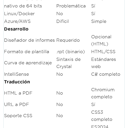
nativo de 64 bits
Problemática
Sí
Linux/Docker
No
Sí
Azure/AWS
Difícil
Simple
Desarrollo
Opcional
Diseñador de informes
Requerido
(HTML)
Formato de plantilla
.rpt (binario)
HTML/CSS
Sintaxis de
Estándares
Curva de aprendizaje
Crystal
web
IntelliSense
No
C# completo
Traducción
Chromium
HTML a PDF
No
completo
URL a PDF
No
Sí
CSS3
Soporte CSS
No
completo
ES2024