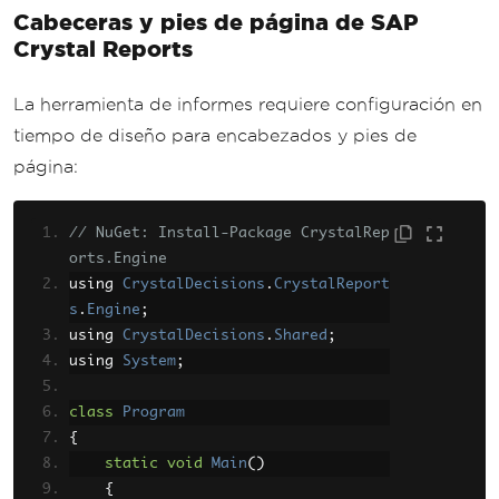
Cabeceras y pies de página de SAP
Crystal Reports
La herramienta de informes requiere configuración en
tiempo de diseño para encabezados y pies de
página:
// NuGet: Install-Package CrystalRep
orts.Engine
using 
CrystalDecisions
.
CrystalReport
s
.
Engine
;
using 
CrystalDecisions
.
Shared
;
using 
System
;
class
Program
{
static
void
Main
()
{