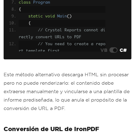
class
Program
{
static
void
Main
()
{
// Crystal Reports cannot di
rectly convert URLs to PDF
// You need to create a repo
VB
C#
rt template first
// Download HTML content
WebClient
 client 
=
new
WebCl
Este método alternativo descarga HTML sin procesar
ient
();
pero no puede renderizarlo: el contenido debe
string
 htmlContent 
=
 client
.
extraerse manualmente y vincularse a una plantilla de
DownloadString
(
"https://example.co
informe prediseñada, lo que anula el propósito de la
m"
);
conversión de URL a PDF.
// Crystal Reports requires 
.rpt template and data binding
Conversión de URL de IronPDF
// This approach is not stra
ightforward for URL conversion