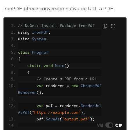
ReportDocument
 reportDocumen
IronPDF ofrece conversión nativa de URL a PDF:
t 
=
new
ReportDocument
();
        reportDocument
.
Load
(
"WebRepo
rt.rpt"
// NuGet: Install-Package IronPdf
);
using 
IronPdf
;
using 
System
// Manual data extraction an
;
d binding required
class
Program
// reportDocument.SetDataSou
rce(extractedData);
{
static
void
Main
()
{
        reportDocument
.
ExportToDisk
(
ExportFormatType
// Create a PDF from a URL
.
PortableDocFormat
,
"output.pdf"
var
 renderer 
);
=
new
ChromePdf
Renderer
        reportDocument
();
.
Close
();
        reportDocument
.
Dispose
();
}
var
 pdf 
=
 renderer
.
RenderUrl
}
AsPdf
(
"https://example.com"
);
        pdf
.
SaveAs
(
"output.pdf"
);
VB
C#