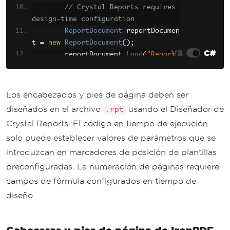
// Crystal Reports requires 
design-time configuration
ReportDocument
 reportDocumen
t 
=
new
ReportDocument
();
VB
C#
        reportDocument
.
Load
(
"Report.
rpt"
);
// Headers and footers must 
Los encabezados y pies de página deben ser
be designed in the .rpt file
diseñados en el archivo
usando el Diseñador de
.rpt
// using Crystal Reports des
Crystal Reports. El código en tiempo de ejecución
igner
solo puede establecer valores de parámetros que se
// You can set parameter val
ues programmatically
introduzcan en marcadores de posición de plantillas
        reportDocument
.
SetParameterV
preconfiguradas. La numeración de páginas requiere
alue
(
"HeaderText"
,
"Company Name"
);
campos de fórmula configurados en tiempo de
        reportDocument
.
SetParameterV
diseño.
alue
(
"FooterText"
,
"Page "
);
// Crystal Reports handles p