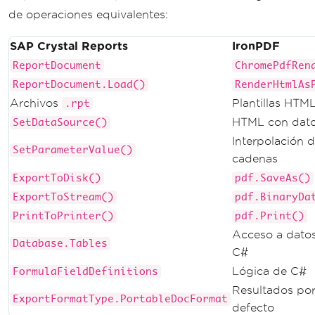
        pdf
.
SaveAs
(
"output.pdf"
);
de operaciones equivalentes:
Console
.
WriteLine
(
"PDF with 
SAP Crystal Reports
IronPDF
headers and footers created!"
);
ReportDocument
ChromePdfRen
}
}
ReportDocument.Load()
RenderHtmlAs
Archivos
Plantillas HTM
.rpt
HTML con dat
SetDataSource()
Interpolación 
SetParameterValue()
cadenas
ExportToDisk()
pdf.SaveAs()
ExportToStream()
pdf.BinaryDa
PrintToPrinter()
pdf.Print()
Acceso a dato
Database.Tables
C#
Lógica de C#
FormulaFieldDefinitions
Resultados po
ExportFormatType.PortableDocFormat
defecto