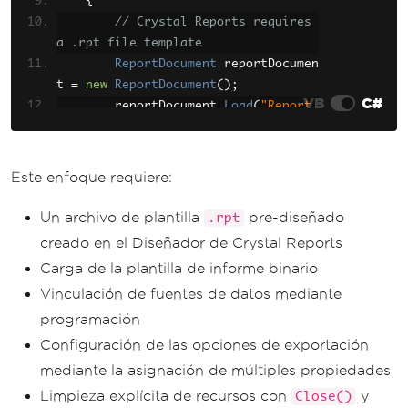
{
// Crystal Reports requires 
a .rpt file template
ReportDocument
 reportDocumen
t 
=
new
ReportDocument
();
VB
C#
        reportDocument
.
Load
(
"Report.
rpt"
);
// Crystal Reports doesn't d
Este enfoque requiere:
irectly support HTML
// You need to bind data to 
Un archivo de plantilla
pre-diseñado
.rpt
the report template
creado en el Diseñador de Crystal Reports
// reportDocument.SetDataSou
Carga de la plantilla de informe binario
rce(dataSet);
Vinculación de fuentes de datos mediante
ExportOptions
 exportOptions 
programación
=
 reportDocument
.
ExportOptions
;
Configuración de las opciones de exportación
        exportOptions
.
ExportDestinat
mediante la asignación de múltiples propiedades
ionType
=
ExportDestinationType
.
Disk
Limpieza explícita de recursos con
y
Close()
File
;