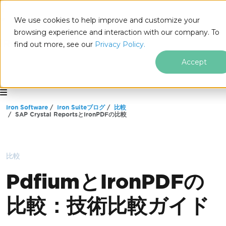
We use cookies to help improve and customize your
browsing experience and interaction with our company. To
find out more, see our
Privacy Policy.
Accept
for
.NET
フッターコンテンツにスキップ
Iron Software
Iron Suiteブログ
比較
SAP Crystal ReportsとIronPDFの比較
比較
PdfiumとIronPDFの
比較：技術比較ガイド