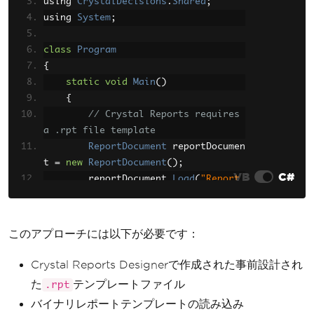
using 
CrystalDecisions
.
Shared
;
using 
System
;
class
Program
{
static
void
Main
()
{
// Crystal Reports requires 
a .rpt file template
ReportDocument
 reportDocumen
t 
=
new
ReportDocument
();
VB
C#
        reportDocument
.
Load
(
"Report.
rpt"
);
// Crystal Reports doesn't d
このアプローチには以下が必要です：
irectly support HTML
// You need to bind data to 
Crystal Reports Designerで作成された事前設計され
the report template
た
テンプレートファイル
.rpt
// reportDocument.SetDataSou
バイナリレポートテンプレートの読み込み
rce(dataSet);