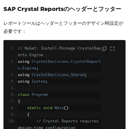
SAP Crystal Reportsのヘッダーとフッター
レポートツールはヘッダーとフッターのデザイン時設定が
必要です：
// NuGet: Install-Package CrystalRep
orts.Engine
using 
CrystalDecisions
.
CrystalReport
s
.
Engine
;
using 
CrystalDecisions
.
Shared
;
using 
System
;
class
Program
{
static
void
Main
()
{
// Crystal Reports requires 
design-time configuration