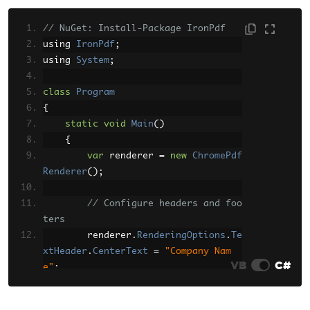
r
// NuGet: Install-Package IronPdf
        reportDocument
.
ExportToDisk
using 
IronPdf
;
(
ExportFormatType
.
PortableDocFormat
,
using 
System
;
"output.pdf"
);
        reportDocument
.
Close
();
class
Program
        reportDocument
.
Dispose
();
{
}
static
void
Main
()
}
{
var
 renderer 
=
new
ChromePdf
Renderer
();
// Configure headers and foo
ters
        renderer
.
RenderingOptions
.
Te
xtHeader
.
CenterText
=
"Company Nam
VB
C#
e"
;
        renderer
.
RenderingOptions
.
Te
xtHeader
.
FontSize
=
12
;