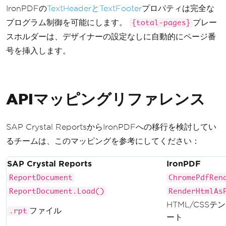
IronPDFの
TextHeaderとTextFooter
プロパティは完全な
        renderer
.
RenderingOptions
.
Te
プログラム制御を可能にします。
プレー
{total-pages}
xtFooter
.
LeftText
=
"Confidential"
;
スホルダーは、デザイナーの設定なしに自動的にページ番
        renderer
.
RenderingOptions
.
Te
号を挿入します。
xtFooter
.
RightText
=
"Page {page} of 
{total-pages}"
;
        renderer
.
RenderingOptions
.
Te
xtFooter
.
FontSize
=
10
;
APIマッピングリファレンス
string
 htmlContent 
=
"<h1>Do
cument Title</h1><p>Document content 
SAP Crystal ReportsからIronPDFへの移行を検討してい
goes here.</p>"
;
るチームは、このマッピングを参考にしてください：
var
 pdf 
=
 renderer
.
RenderHtm
SAP Crystal Reports
IronPDF
lAsPdf
(
htmlContent
);
ReportDocument
ChromePdfRen
        pdf
.
SaveAs
(
"output.pdf"
);
ReportDocument.Load()
RenderHtmlAs
Console
.
WriteLine
(
"PDF with 
HTML/CSSテ
ファイル
.rpt
headers and footers created!"
);
ート
}