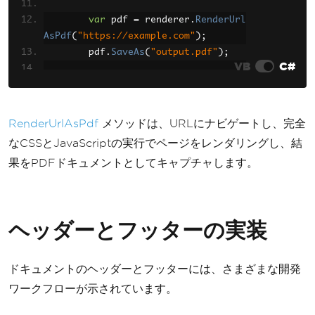
}
}
var
 pdf 
=
 renderer
.
RenderUrl
AsPdf
(
"https://example.com"
);
        pdf
.
SaveAs
(
"output.pdf"
);
VB
C#
Console
.
WriteLine
(
"PDF creat
ed from URL successfully!"
);
}
RenderUrlAsPdf
メソッドは、URLにナビゲートし、完全
}
なCSSとJavaScriptの実行でページをレンダリングし、結
果をPDFドキュメントとしてキャプチャします。
ヘッダーとフッターの実装
ドキュメントのヘッダーとフッターには、さまざまな開発
ワークフローが示されています。