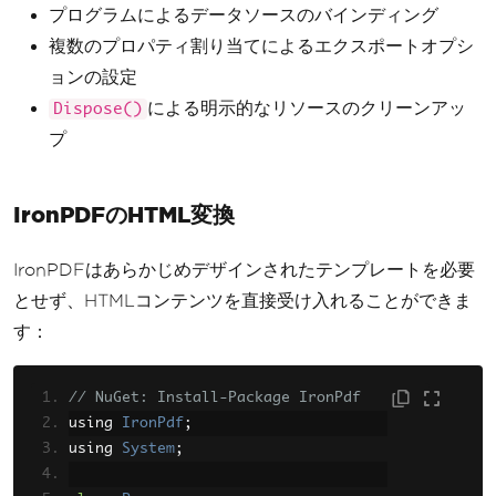
プログラムによるデータソースのバインディング
ExportOptions
 exportOptions 
複数のプロパティ割り当てによるエクスポートオプシ
=
 reportDocument
.
ExportOptions
;
ョンの設定
        exportOptions
.
ExportDestinat
による明示的なリソースのクリーンアッ
Dispose()
ionType
=
ExportDestinationType
.
Disk
プ
File
;
        exportOptions
.
ExportFormatTy
pe
=
ExportFormatType
.
PortableDocFor
IronPDFのHTML変換
mat
;
IronPDFはあらかじめデザインされたテンプレートを必要
DiskFileDestinationOptions
 d
iskOptions 
=
new
DiskFileDestination
とせず、HTMLコンテンツを直接受け入れることができま
Options
();
す：
        diskOptions
.
DiskFileName
=
"output.pdf"
;
// NuGet: Install-Package IronPdf
        exportOptions
.
DestinationOpt
ions
using 
=
 diskOptions
IronPdf
;
;
using 
System
;
        reportDocument
.
Export
();