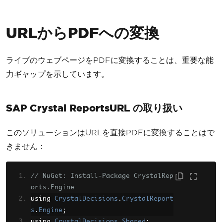
}
URLからPDFへの変換
ライブのウェブページをPDFに変換することは、重要な能
力ギャップを示しています。
SAP Crystal ReportsURL の取り扱い
このソリューションはURLを直接PDFに変換することはで
きません：
// NuGet: Install-Package CrystalRep
orts.Engine
using 
CrystalDecisions
.
CrystalReport
s
.
Engine
;
using 
CrystalDecisions
.
Shared
;