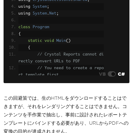
using 
System
;
using 
System
.
Net
;
class
Program
{
static
void
Main
()
{
// Crystal Reports cannot di
rectly convert URLs to PDF
// You need to create a repo
VB
C#
rt template first
// Download HTML content
WebClient
 client 
=
new
WebCl
この回避策では、生のHTMLをダウンロードすることはで
ient
();
きますが、それをレンダリングすることはできません。コ
string
 htmlContent 
=
 client
.
ンテンツを手作業で抽出し、事前に設計されたレポートテ
DownloadString
(
"https://example.co
ンプレートにバインドする必要があり、URLからPDFへの
m"
);
変換の目的が達成されません。