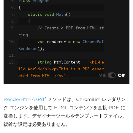
class
Program
        reportDocument
.
Close
();
{
        reportDocument
.
Dispose
();
}
static
void
Main
()
}
{
// Create a PDF from HTML st
ring
var
 renderer 
=
new
ChromePdf
Renderer
();
string
 htmlContent 
=
"<h1>He
llo World</h1><p>This is a PDF gener
VB
C#
ated from HTML.</p>"
;
var
 pdf 
=
 renderer
.
RenderHtm
lAsPdf
(
htmlContent
);
RenderHtmlAsPdf
メソッドは、Chromium レンダリン
        pdf
.
SaveAs
(
"output.pdf"
);
グ エンジンを使用して HTML コンテンツを直接 PDF に
変換します。デザイナーツールやテンプレートファイル、
Console
.
WriteLine
(
"PDF creat
複雑な設定は必要ありません。
ed successfully!"
);
}