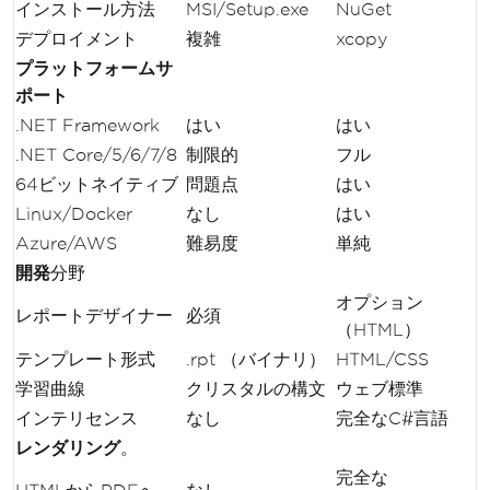
インストール方法
MSI/Setup.exe
NuGet
デプロイメント
複雑
xcopy
プラットフォームサ
ポート
.NET Framework
はい
はい
.NET Core/5/6/7/8
制限的
フル
64ビットネイティブ
問題点
はい
Linux/Docker
なし
はい
Azure/AWS
難易度
単純
開発
分野
オプション
レポートデザイナー
必須
（HTML）
テンプレート形式
.rpt （バイナリ）
HTML/CSS
学習曲線
クリスタルの構文
ウェブ標準
インテリセンス
なし
完全なC#言語
レンダリング
。
完全な