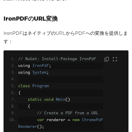
// Crystal Reports requires 
.rpt template and data binding
IronPDFのURL変換
// This approach is not stra
ightforward for URL conversion
ReportDocument
 reportDocumen
IronPDFはネイティブのURLからPDFへの変換を提供しま
t 
=
new
ReportDocument
();
す：
        reportDocument
.
Load
(
"WebRepo
rt.rpt"
);
// NuGet: Install-Package IronPdf
// Manual data extraction an
using 
IronPdf
;
d binding required
using 
System
;
// reportDocument.SetDataSou
rce(extractedData);
class
Program
{
        reportDocument
.
ExportToDisk
static
void
Main
()
(
ExportFormatType
.
PortableDocFormat
,
{
"output.pdf"
);
// Create a PDF from a URL
        reportDocument
.
Close
();
var
 renderer 
=
new
ChromePdf
        reportDocument
.
Dispose
();
Renderer
();