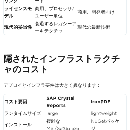
リング
ート
ライセンスモ
商用、プロセッサ/
商用、開発者向け
デル
ユーザー単位
衰退するレガシーア
現代的妥当性
現代の最新技術
ーキテクチャ
隠されたインフラストラクチ
ャのコスト
デプロイとインフラ要件は大きく異なります：
SAP Crystal
コスト要因
IronPDF
Reports
ランタイムサイズ
large
lightweight
複雑な
NuGetパッケー
インストール
MSI/Setup.exe
ジ