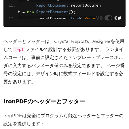
ReportDocument
 reportDocumen
t 
=
new
ReportDocument
();
VB
C#
        reportDocument
.
Load
(
"Report.
rpt"
);
// Headers and footers must 
ヘッダーとフッターは、Crystal Reports Designerを使用
be designed in the .rpt file
して
ファイルで設計する必要があります。 ランタイ
.rpt
// using Crystal Reports des
ムコードは、事前に設定されたテンプレートプレースホル
igner
ダに入力するパラメータ値のみを設定できます。 ページ番
// You can set parameter val
ues programmatically
号の設定には、デザイン時に数式フィールドを設定する必
        reportDocument
.
SetParameterV
要があります。
alue
(
"HeaderText"
,
"Company Name"
);
        reportDocument
.
SetParameterV
alue
(
"FooterText"
,
"Page "
);
IronPDFのヘッダーとフッター
// Crystal Reports handles p
IronPDFは完全にプログラム可能なヘッダーとフッターの
age numbers through formula fields
設定を提供します：
// configured in the designe