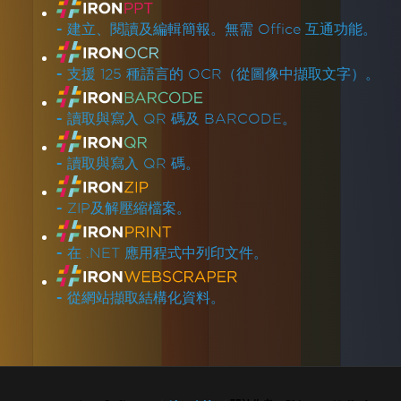
-
建立、閱讀及編輯簡報。無需 Office 互通功能。
-
支援 125 種語言的 OCR（從圖像中擷取文字）。
-
讀取與寫入 QR 碼及 BARCODE。
-
讀取與寫入 QR 碼。
-
ZIP及解壓縮檔案。
-
在 .NET 應用程式中列印文件。
-
從網站擷取結構化資料。