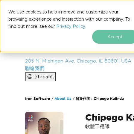
IRON
SOFTWARE
We use cookies to help improve and customize your
產品
browsing experience and interaction with our company. To
find out more, see our
企業
Privacy Policy.
解決方案
Accept
資源
關於我們
205 N. Michigan Ave. Chicago, IL 60601, USA
聯絡我們
zh-hant
跳至頁尾內容
Iron Software
About Us
關於作者：Chipego Kalinda
Chipego K
軟體工程師