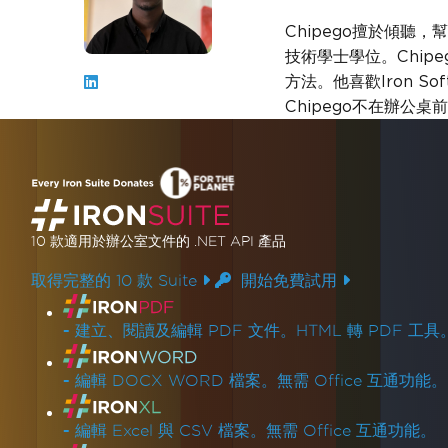
Chipego擅於傾聽，
技術學士學位。Chip
Chipego Kalinda
方法。他喜歡Iron 
Chipego不在辦公
10 款
適用於辦公室文件的
.NET API 產品
取得完整的 10 款 Suite
開始免費試用
產品連結
-
建立、閱讀及編輯 PDF 文件。HTML 轉 PDF 工具
-
編輯 DOCX WORD 檔案。無需 Office 互通功能。
-
編輯 Excel 與 CSV 檔案。無需 Office 互通功能。