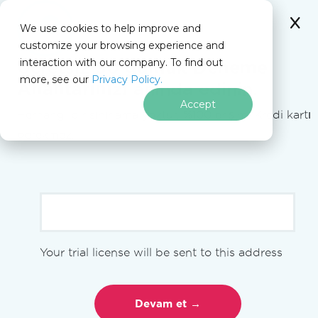
IRONSOFTWARE
We use cookies to help improve and
Altbilgi içeriğine atla
customize your browsing experience and
interaction with our company. To find out
Ücretsiz
30 günlük Deneme
more, see our
Privacy Policy.
Iron Software
Anahtarınızı
Iron Software Haberleri
anında edinin.
Şirket Haberleri
Accept
Şirket Haberleri
Herhangi bir sınırlama yoktur. %100 erişim. Kredi kartı
gerekmez.
Şirket Haberleri
Şirket Haberleri
(77 Haberler)
Your trial license will be sent to this address