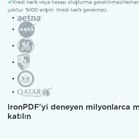
Günü"ne
Kredi kartı veya hesap oluşturma gerektirmez
Herhan
yoktur. %100 erişim. Kredi kartı gerekmez.
Sponsor
Oluyor –
.NET
Gelişiminin
Geleceğine
Bir Dalış
IronPDF'yi deneyen milyonlarca 
İçin Bize
katılın
Katılın!