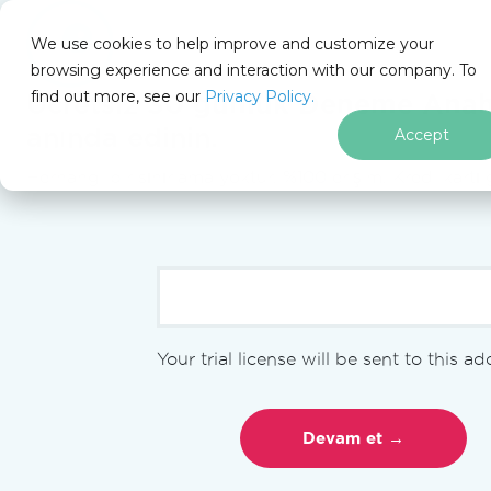
IRONSOFTWARE
We use cookies to help improve and customize your
Altbilgi içeriğine atla
browsing experience and interaction with our company. To
Iron Software
Iron Software Haberleri
Akademi Haberleri
find out more, see our
Privacy Policy.
Ücretsiz
30 günlük Deneme Anaht
Iron Academy'ye Katılın
anında edinin.
Accept
Herhangi bir sınırlama yoktur. %100 erişim. Kredi kartı
AKADEMI HABERLERI
Iron
Software
Gururla
Your trial license will be sent to this a
"Modern
.NET Web